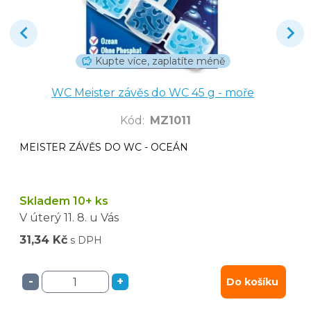
Kupte více, zaplatíte méně
WC Meister závěs do WC 45 g - moře
Kód
:
MZ1011
MEISTER ZÁVĚS DO WC - OCEÁN
Skladem 10+ ks
V úterý
11. 8.
u Vás
31,34 Kč
s DPH
-
+
Do košíku