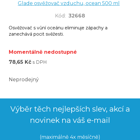
Glade osvěžovač vzduchu, ocean 500 ml
Kód
:
32668
Osvěžovač s vůní oceánu eliminuje zápachy a
zanechává pocit svěžesti.
Momentálně nedostupné
78,65 Kč
s DPH
Neprodejný
Výběr těch nejlepších slev, akcí a
novinek na váš e-mail
(maximálně 4x měsíčně)