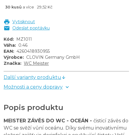
30 kusů
a více
29,52 Kč
Vytisknout
Odeslat poptávku
Kód
:
MZ1011
Váha
:
0.46
EAN
:
4260418930955
Výrobce
:
CLOVIN Germany GmbH
Značka
:
WC Meister
Další varianty produktu
Možnosti a ceny dopravy
Popis produktu
MEISTER ZÁVĚS DO WC - OCEÁN -
čisticí závěs do
WC se svěží vůní oceánu. Díky svému inovativnímu