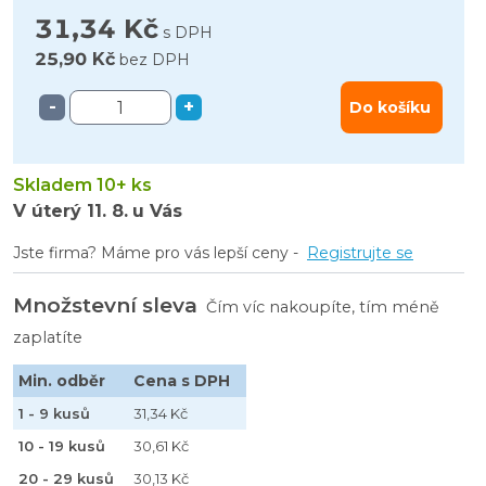
31,34 Kč
s DPH
25,90 Kč
bez DPH
-
+
Do košíku
Skladem 10+ ks
V úterý
11. 8.
u Vás
Jste firma? Máme pro vás lepší ceny -
Registrujte se
Množstevní sleva
Čím víc nakoupíte, tím méně
zaplatíte
Min. odběr
Cena s DPH
1 - 9 kusů
31,34 Kč
10 - 19 kusů
30,61 Kč
20 - 29 kusů
30,13 Kč