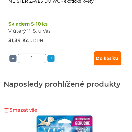
MEISTER ZÁVĚS DO WC - exotické květy
Skladem 5-10 ks
V úterý
11. 8.
u Vás
31,34 Kč
s DPH
-
+
Do košíku
Naposledy prohlížené produkty
Smazat vše