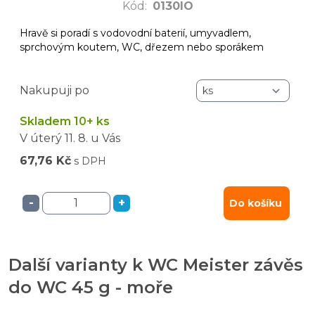
Kód
:
0130IO
Hravě si poradí s vodovodní baterií, umyvadlem,
sprchovým koutem, WC, dřezem nebo sporákem
Nakupuji po
Skladem 10+ ks
V úterý
11. 8.
u Vás
67,76 Kč
s DPH
-
+
Do košíku
Další varianty k WC Meister závěs
do WC 45 g - moře