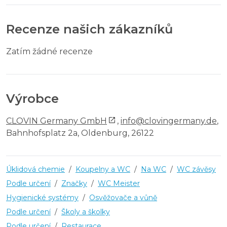
Recenze našich zákazníků
Zatím žádné recenze
Výrobce
CLOVIN Germany GmbH
,
info@clovingermany.de
,
Bahnhofsplatz 2a, Oldenburg, 26122
Úklidová chemie
/
Koupelny a WC
/
Na WC
/
WC závěsy
Podle určení
/
Značky
/
WC Meister
Hygienické systémy
/
Osvěžovače a vůně
Podle určení
/
Školy a školky
Podle určení
/
Restaurace