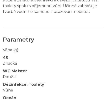
složení zajišťuje desinfekci a osvěžující čistotu Vaší
toalety spolu s příjemnou vůní. Účinně zabraňuje
tvorbě vodního kamene a usazovaní nečistot.
Parametry
Váha (g)
45
Značka
WC Meister
Použití
Dezinfekce, Toalety
Vůně
Oceán