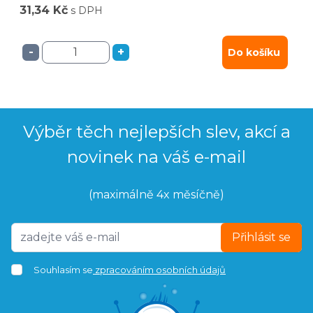
31,34 Kč
s DPH
-
+
Do košíku
Výběr těch nejlepších slev, akcí a
novinek na váš e-mail
(maximálně 4x měsíčně)
Přihlásit se
Souhlasím se
zpracováním osobních údajů