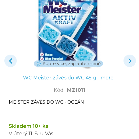
Kupte více, zaplatíte méně
WC Meister závěs do WC 45 g - moře
Kód
:
MZ1011
MEISTER ZÁVĚS DO WC - OCEÁN
Skladem 10+ ks
V úterý
11. 8.
u Vás