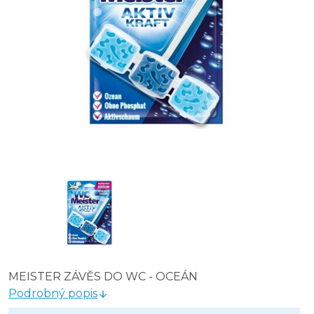
WC Meister závěs do WC 45 g - moře
WC Meister závěska do WC citron - 45 g
WC Meister závěska do WC lesní vůně - 45 g
MEISTER ZÁVĚS DO WC - OCEÁN
Podrobný popis