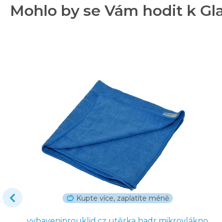
Mohlo by se Vám hodit k Gla
Kupte více, zaplatíte méně
vybaveniprouklid.cz utěrka hadr mikrovlákno