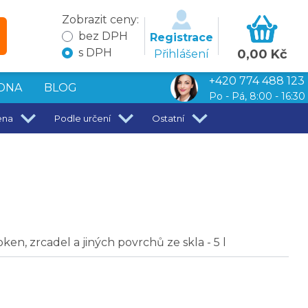
Zobrazit ceny:
bez DPH
Registrace
s DPH
0,00 Kč
Přihlášení
+420 774 488 123
DNA
BLOG
Po - Pá, 8:00 - 16:30
ena
Podle určení
Ostatní
en, zrcadel a jiných povrchů ze skla - 5 l