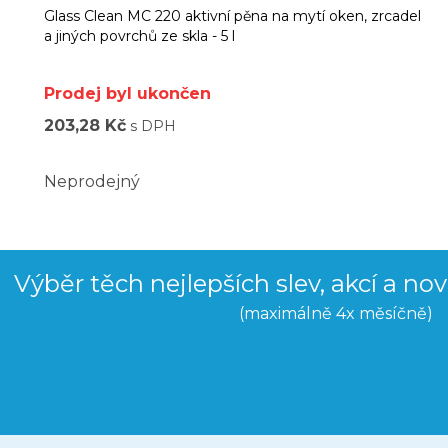
Glass Clean MC 220 aktivní pěna na mytí oken, zrcadel
a jiných povrchů ze skla - 5 l
Prodej byl ukončen
203,28 Kč
s DPH
Neprodejný
Výběr těch nejlepších slev, akcí a no
(maximálně 4x měsíčně)