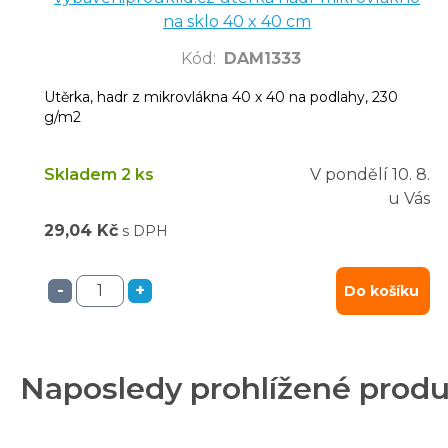
na sklo 40 x 40 cm
Kód
:
DAM1333
Utěrka, hadr z mikrovlákna 40 x 40 na podlahy, 230
g/m2
Skladem 2 ks
V pondělí
10. 8.
u Vás
29,04 Kč
s DPH
-
+
Do košíku
Naposledy prohlížené prod