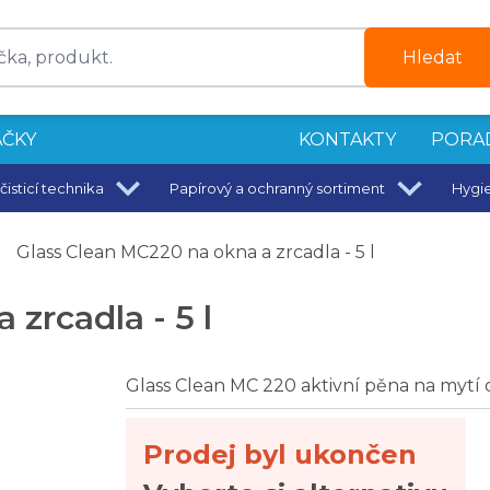
Hledat
ČKY
KONTAKTY
PORA
čisticí technika
Papírový a ochranný sortiment
Hygi
00 ml
 40 x 40 cm
Glass Clean MC220 na okna a zrcadla - 5 l
00 ml
zrcadla - 5 l
Glass Clean MC 220 aktivní pěna na mytí ok
Prodej byl ukončen