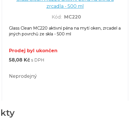
zrcadla - 500 ml
Kód
:
MC220
Glass Clean MC220 aktivní pěna na mytí oken, zrcadel a
jiných povrchů ze skla - 500 ml
Prodej byl ukončen
58,08 Kč
s DPH
Neprodejný
ukty