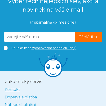
Výběr těch nejlepších slev, akcí a
novinek na váš e-mail
(maximálně 4x měsíčně)
Přihlásit se
Souhlasím se
zpracováním osobních údajů
Zákaznický servis
Kontakt
Doprava a platba
Náhradní plnění