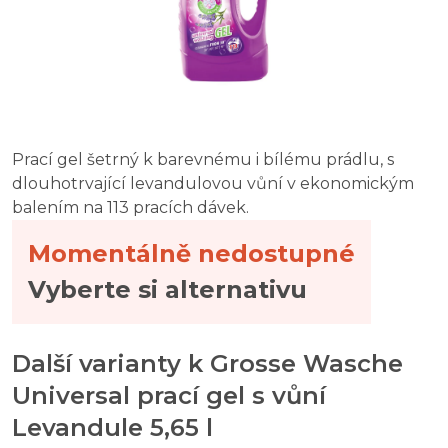
Waschkönig Universal prací gel 3,305 l
Waschkönig universal Levandule prací gel 5 l
Gallus Professional 4v1 - universal prací prášek 6,05 kg
Prací gel šetrný k barevnému i bílému prádlu, s
dlouhotrvající levandulovou vůní v ekonomickým
balením na 113 pracích dávek.
Momentálně nedostupné
Vyberte si alternativu
Další varianty k Grosse Wasche
Universal prací gel s vůní
Levandule 5,65 l