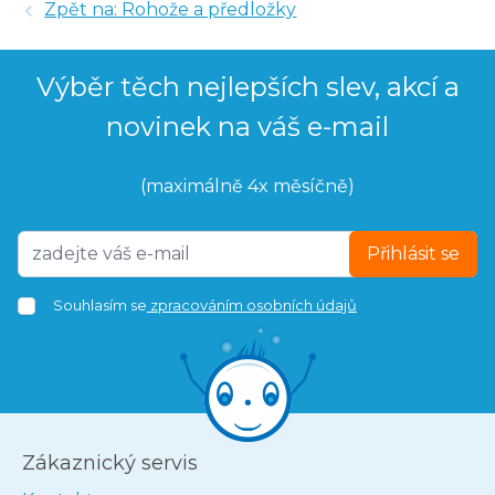
Zpět na: Rohože a předložky
Výběr těch nejlepších slev, akcí a
novinek na váš e-mail
(maximálně 4x měsíčně)
Přihlásit se
Souhlasím se
zpracováním osobních údajů
Zákaznický servis