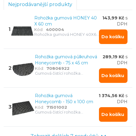
Nejprodávanější produkty
Rohožka gumová HONEY 40
143,99 Kč
s
X 60 cm
DPH
1
Kód:
400004
Rohožka gumová HONEY 40X60
Do košíku
cm
Rohožka gumová půlkruhová
289,19 Kč
s
Honeycomb - 75 x 45 cm
DPH
2
Kód:
70806922
Gumová čistící rohožka
Do košíku
půlkruhová Honeycomb - 75 x
45 cm
Rohožka gumová
1 374,56 Kč
s
Honeycomb - 150 x 100 cm
DPH
3
Kód:
71501002
Gumová čistící rohožka
Do košíku
Honeycomb - 150 x 100 cm