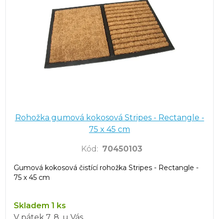
Rohožka gumová kokosová Stripes - Rectangle -
75 x 45 cm
Kód
:
70450103
Gumová kokosová čistící rohožka Stripes - Rectangle -
75 x 45 cm
Skladem 1 ks
V pátek
7. 8.
u Vás