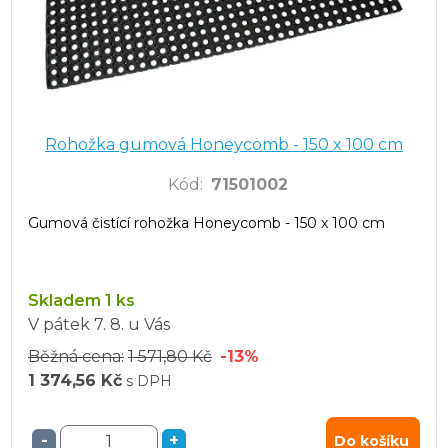
Rohožka gumová Honeycomb - 150 x 100 cm
Kód
:
71501002
Gumová čistící rohožka Honeycomb - 150 x 100 cm
Skladem 1 ks
V pátek
7. 8.
u Vás
Běžná cena:
1 571,80 Kč
-13%
1 374,56 Kč
s DPH
-
+
Do košíku