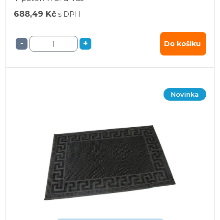
688,49 Kč
s DPH
-
+
Do košíku
Novinka