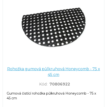
Rohožka gumová půlkruhová Honeycomb - 75 x
45 cm
Kód
:
70806922
Gumová čistící rohožka půlkruhová Honeycomb - 75 x
45 cm