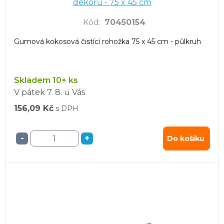
dekorů - 75 x 45 cm
Kód
:
70450154
Gumová kokosová čistící rohožka 75 x 45 cm - půlkruh
Skladem 10+ ks
V pátek
7. 8.
u Vás
156,09 Kč
s DPH
-
+
Do košíku