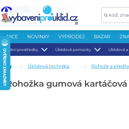
AKCE
NOVINKY
VÝPRODEJ
BAZAR
ZNA
Čisticí prostředky
Úklidové pomůcky
Úklidová a 
Rohožka gumová kartáčová Shoes - 60 x 40 cm
Rohožka hnědá textilní zátěžová MAGIC - 180 x 115 c
Úklidová technika
Rohože a předl
Rohožka gumová kartáčová Rubber Brush - 60 x 40 
Rohožka gumová kartáčová 