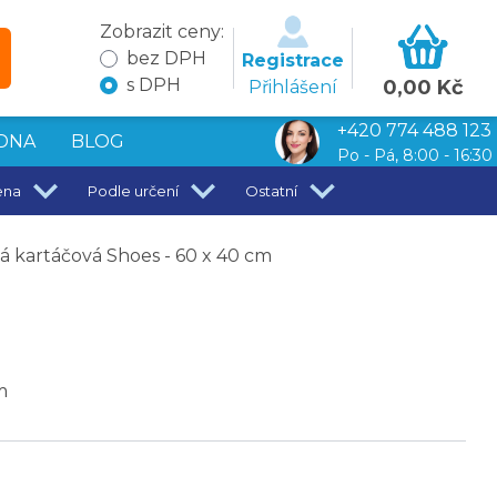
Zobrazit ceny:
bez DPH
Registrace
s DPH
0,00 Kč
Přihlášení
+420 774 488 123
DNA
BLOG
Po - Pá, 8:00 - 16:30
ena
Podle určení
Ostatní
kartáčová Shoes - 60 x 40 cm
m