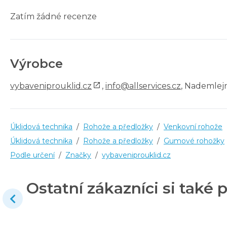
Zatím žádné recenze
Výrobce
vybaveniprouklid.cz
,
info@allservices.cz
, Nademlejn
Úklidová technika
/
Rohože a předložky
/
Venkovní rohože
Úklidová technika
/
Rohože a předložky
/
Gumové rohožky
Podle určení
/
Značky
/
vybaveniprouklid.cz
Ostatní zákazníci si také p