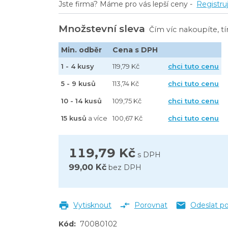
Jste firma? Máme pro vás lepší ceny -
Registru
Množstevní sleva
Čím víc nakoupíte, t
Min. odběr
Cena s DPH
1 - 4 kusy
119,79 Kč
chci tuto cenu
5 - 9 kusů
113,74 Kč
chci tuto cenu
10 - 14 kusů
109,75 Kč
chci tuto cenu
15 kusů
a více
100,67 Kč
chci tuto cenu
119,79 Kč
s DPH
99,00 Kč
bez DPH
Vytisknout
Porovnat
Odeslat p
Kód
:
70080102