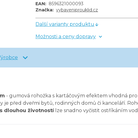
EAN
:
8596321000093
Značka
:
vybaveniprouklid.cz
Další varianty produktu
Možnosti a ceny dopravy
Výrobce
cm
- gumová rohožka s kartáčovým efektem vhodná pr
y je před dveřmi bytů, rodinných domů či kanceláří. Roho
s dlouhou životností
lze snadno vyčistit ostříkáním vo