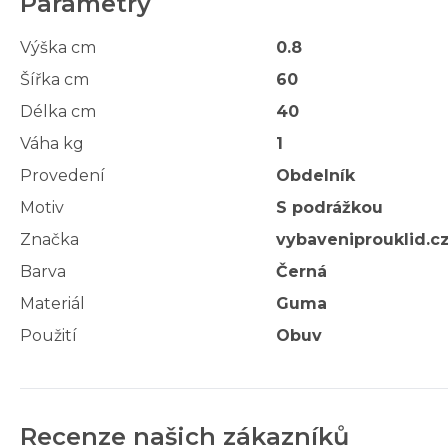
Parametry
Výška cm
0.8
Šířka cm
60
Délka cm
40
Váha kg
1
Provedení
Obdelník
Motiv
S podrážkou
Značka
vybaveniprouklid.c
Barva
Černá
Materiál
Guma
Použití
Obuv
Recenze našich zákazníků