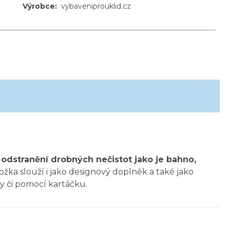
Výrobce
:
vybaveniprouklid.cz
o
odstranění drobných nečistot jako je bahno,
žka slouží i jako designový doplněk a také jako
dy či pomocí kartáčku.