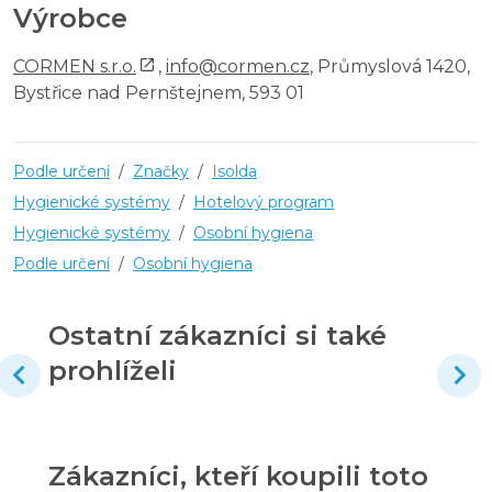
Výrobce
CORMEN s.r.o.
,
info@cormen.cz
, Průmyslová 1420,
Bystřice nad Pernštejnem, 593 01
Podle určení
/
Značky
/
Isolda
Hygienické systémy
/
Hotelový program
Hygienické systémy
/
Osobní hygiena
Podle určení
/
Osobní hygiena
Ostatní zákazníci si také
prohlíželi
Zákazníci, kteří koupili toto