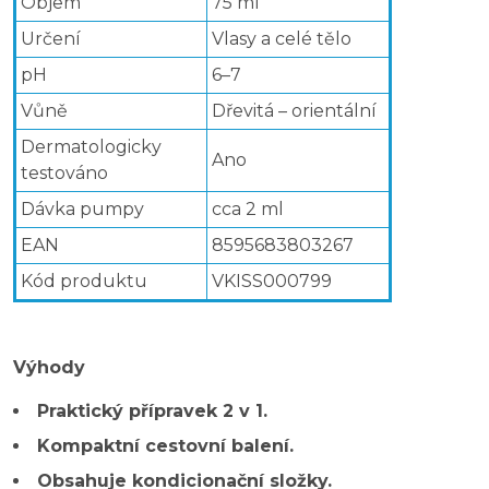
Objem
75 ml
Určení
Vlasy a celé tělo
pH
6–7
Vůně
Dřevitá – orientální
Dermatologicky
Ano
testováno
Dávka pumpy
cca 2 ml
EAN
8595683803267
Kód produktu
VKISS000799
Výhody
Praktický přípravek 2 v 1.
Kompaktní cestovní balení.
Obsahuje kondicionační složky.