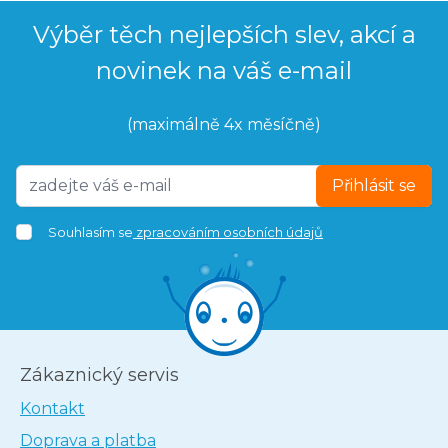
Výběr těch nejlepších slev, akcí a
novinek na váš e-mail
(maximálně 4x měsíčně)
Přihlásit se
Souhlasím se
zpracováním osobních údajů
Zákaznický servis
Kontakt
Doprava a platba