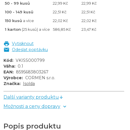
50 - 99 kusů
22,99 Kč
22,99 Kč
100 - 149 kusů
22,51 Kč
22,51 Kč
150 kusů
a více
22,02 Kč
22,02 Kč
1 karton
(25 kusů) a více
586,85 Kč
23,47 Kč
Vytisknout
Odeslat poptávku
Kód
:
VKISS000799
Váha
:
0.1
EAN
:
8595683803267
Výrobce
:
CORMEN s.r.o.
Značka
:
Isolda
Další varianty produktu
Možnosti a ceny dopravy
Popis produktu