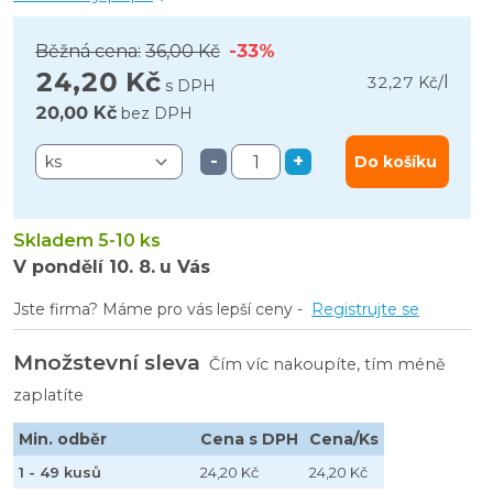
Běžná cena:
36,00 Kč
-33%
24,20 Kč
l
32,27 Kč
/
s DPH
20,00 Kč
bez DPH
-
+
Do košíku
Skladem 5-10 ks
V pondělí
10. 8.
u Vás
Jste firma? Máme pro vás lepší ceny -
Registrujte se
Množstevní sleva
Čím víc nakoupíte, tím méně
zaplatíte
Min. odběr
Cena s DPH
Cena/Ks
1 - 49 kusů
24,20 Kč
24,20 Kč