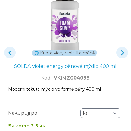
Kupte více, zaplatíte méně
ISOLDA Violet energy pěnové mýdlo 400 ml
Kód
:
VKIMZ004099
Moderní tekuté mýdlo ve formě pěny 400 ml
Nakupuji po
Skladem 3-5 ks