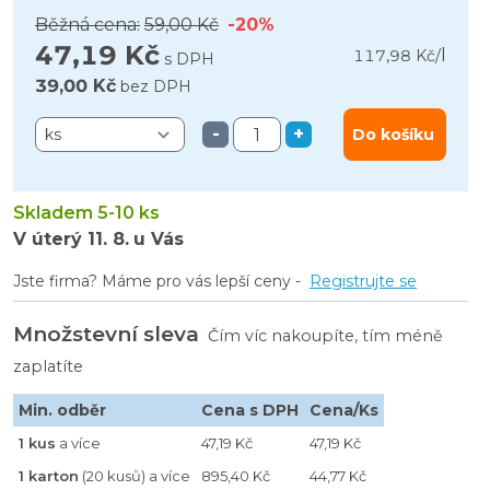
Běžná cena:
59,00 Kč
-20%
47,19 Kč
l
117,98 Kč
/
s DPH
39,00 Kč
bez DPH
-
+
Do košíku
Skladem 5-10 ks
V úterý
11. 8.
u Vás
Jste firma? Máme pro vás lepší ceny -
Registrujte se
Množstevní sleva
Čím víc nakoupíte, tím méně
zaplatíte
Min. odběr
Cena s DPH
Cena/Ks
1 kus
a více
47,19 Kč
47,19 Kč
1 karton
(20 kusů) a více
895,40 Kč
44,77 Kč