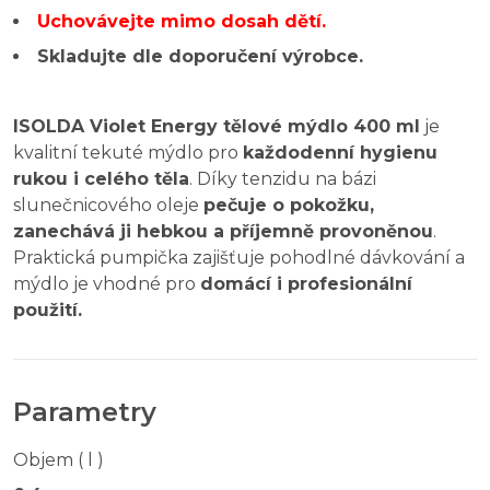
Uchovávejte mimo dosah dětí.
Skladujte dle doporučení výrobce.
ISOLDA Violet Energy tělové mýdlo 400 ml
je
kvalitní tekuté mýdlo pro
každodenní hygienu
rukou i celého těla
. Díky tenzidu na bázi
slunečnicového oleje
pečuje o pokožku,
zanechává ji hebkou a příjemně provoněnou
.
Praktická pumpička zajišťuje pohodlné dávkování a
mýdlo je vhodné pro
domácí i profesionální
použití.
Parametry
Objem ( l )