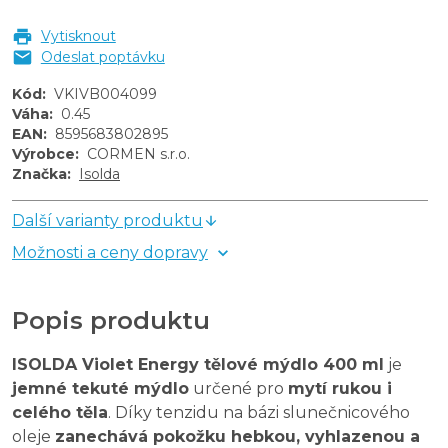
Vytisknout
Odeslat poptávku
Kód
:
VKIVB004099
Váha
:
0.45
EAN
:
8595683802895
Výrobce
:
CORMEN s.r.o.
Značka
:
Isolda
Další varianty produktu
Možnosti a ceny dopravy
Popis produktu
ISOLDA Violet Energy tělové mýdlo 400 ml
je
jemné tekuté mýdlo
určené pro
mytí rukou i
celého těla
. Díky tenzidu na bázi slunečnicového
oleje
zanechává pokožku hebkou, vyhlazenou a