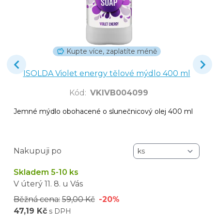
Kupte více, zaplatíte méně
ISOLDA Violet energy tělové mýdlo 400 ml
Kód
:
VKIVB004099
Jemné mýdlo obohacené o slunečnicový olej 400 ml
Nakupuji po
Skladem 5-10 ks
V úterý
11. 8.
u Vás
Běžná cena:
59,00 Kč
-20%
47,19 Kč
s DPH