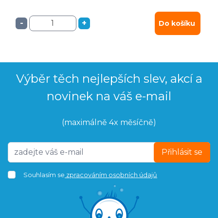
-
+
Do košíku
Výběr těch nejlepších slev, akcí a
novinek na váš e-mail
(maximálně 4x měsíčně)
Přihlásit se
Souhlasím se
zpracováním osobních údajů