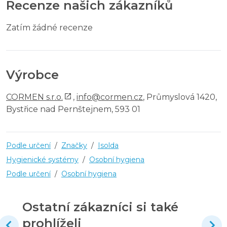
Recenze našich zákazníků
Zatím žádné recenze
Výrobce
CORMEN s.r.o.
,
info@cormen.cz
, Průmyslová 1420,
Bystřice nad Pernštejnem, 593 01
Podle určení
/
Značky
/
Isolda
Hygienické systémy
/
Osobní hygiena
Podle určení
/
Osobní hygiena
Ostatní zákazníci si také
prohlíželi