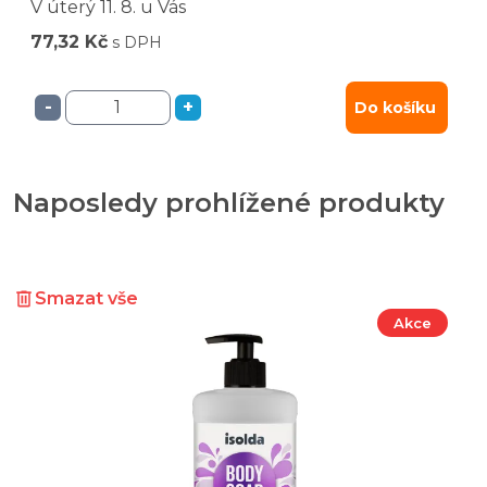
V úterý
11. 8.
u Vás
77,32 Kč
s DPH
-
+
Do košíku
Naposledy prohlížené produkty
Smazat vše
Akce