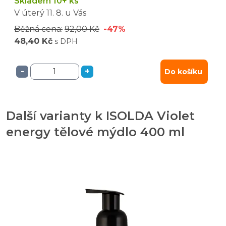
Skladem 10+ ks
V úterý
11. 8.
u Vás
Běžná cena:
92,00 Kč
-47%
48,40 Kč
s DPH
-
+
Do košíku
Další varianty k ISOLDA Violet
energy tělové mýdlo 400 ml