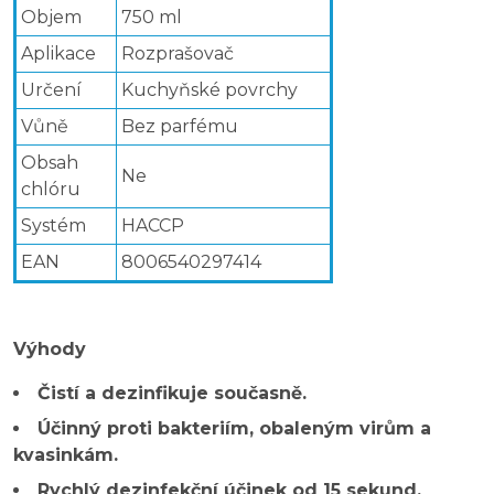
Objem
750 ml
Aplikace
Rozprašovač
Určení
Kuchyňské povrchy
Vůně
Bez parfému
Obsah
Ne
chlóru
Systém
HACCP
EAN
8006540297414
Výhody
Čistí a dezinfikuje současně.
Účinný proti bakteriím, obaleným virům a
kvasinkám.
Rychlý dezinfekční účinek od 15 sekund.