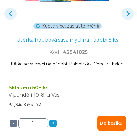
Kupte více, zaplatíte méně
Utěrka houbová savá mycí na nádobí 5 ks
Kód
:
43941025
Utěrka savá mycí na nádobí. Balení 5 ks. Cena za balení.
Skladem 50+ ks
V pondělí
10. 8.
u Vás
31,34 Kč
s DPH
-
+
Do košíku