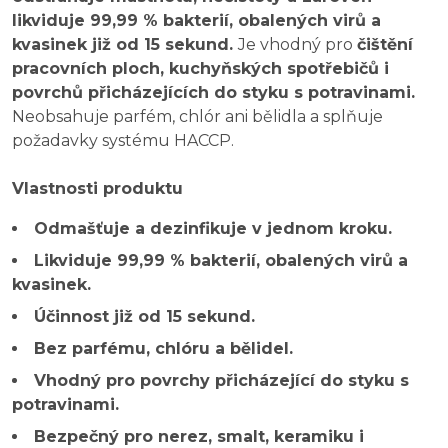
likviduje 99,99 % bakterií, obalených virů a
kvasinek již od 15 sekund.
Je vhodný pro
čištění
pracovních ploch, kuchyňských spotřebičů i
povrchů přicházejících do styku s potravinami.
Neobsahuje parfém, chlór ani bělidla a splňuje
požadavky systému HACCP.
Vlastnosti produktu
Odmašťuje a dezinfikuje v jednom kroku.
Likviduje 99,99 % bakterií, obalených virů a
kvasinek.
Účinnost již od 15 sekund.
Bez parfému, chlóru a bělidel.
Vhodný pro povrchy přicházející do styku s
potravinami.
Bezpečný pro nerez, smalt, keramiku i