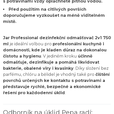
s potravinami vždy opláchněte pitnou vodou.
Před použitím na citlivých površích
doporučujeme vyzkoušet na méně viditelném
místě.
Jar Professional dezinfekční odmašťovač 2v1 750
ml
je ideální volbou pro
profesionální kuchyně i
domácnosti, kde je kladen důraz na dokonalou
čistotu a hygienu
. V jediném kroku
účinně
odmašťuje, dezinfikuje a pomáhá likvidovat
bakterie, obalené viry i kvasinky
. Díky složení bez
parfému, chlóru a bělidel je vhodný také pro
čištění
povrchů určených ke kontaktu s potravinami a
představuje rychlé, bezpečné a ekonomické
řešení pro každodenní úklid
.
Odborník na úklid Pepa radí
: