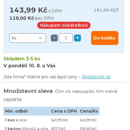
143,99 Kč
l
191,99 Kč
/
s DPH
119,00 Kč
bez DPH
Nákupem získáte
1
bod
-
+
Do košíku
Skladem 3-5 ks
V pondělí
10. 8.
u Vás
Jste firma? Máme pro vás lepší ceny -
Registrujte se
Množstevní sleva
Čím víc nakoupíte, tím méně
zaplatíte
Min. odběr
Cena s DPH
Cena/Ks
1 kus
a více
143,99 Kč
143,99 Kč
1 karton
(6 kusů) a více
821,11 Kč
136,85 Kč