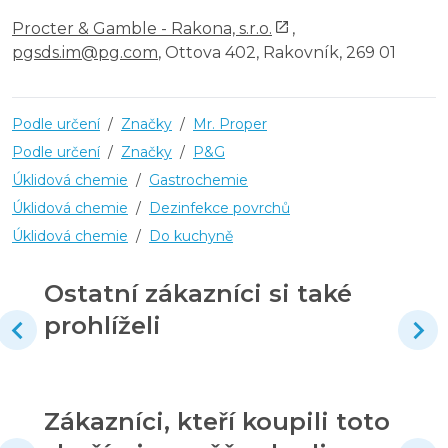
Procter & Gamble - Rakona, s.r.o.
,
pgsds.im@pg.com
, Ottova 402, Rakovník, 269 01
Podle určení
/
Značky
/
Mr. Proper
Podle určení
/
Značky
/
P&G
Úklidová chemie
/
Gastrochemie
Úklidová chemie
/
Dezinfekce povrchů
Úklidová chemie
/
Do kuchyně
Ostatní zákazníci si také
prohlíželi
Zákazníci, kteří koupili toto