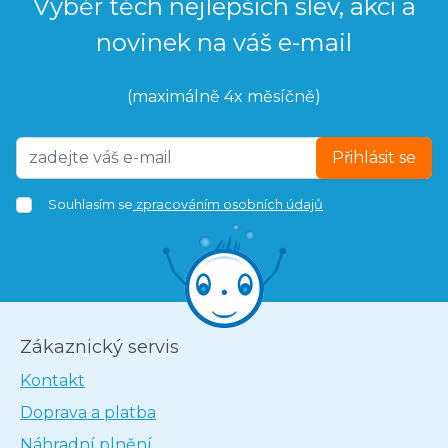
Výběr těch nejlepších slev, akcí a
novinek na váš e-mail
(maximálně 4x měsíčně)
Přihlásit se
Souhlasím se
zpracováním osobních údajů
Zákaznický servis
Kontakt
Doprava a platba
Náhradní plnění