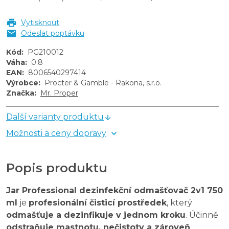
Vytisknout
Odeslat poptávku
Kód
:
PG210012
Váha
:
0.8
EAN
:
8006540297414
Výrobce
:
Procter & Gamble - Rakona, s.r.o.
Značka
:
Mr. Proper
Další varianty produktu
Možnosti a ceny dopravy
Popis produktu
Jar Professional dezinfekční odmašťovač 2v1 750
ml
je
profesionální čisticí prostředek
, který
odmašťuje a dezinfikuje v jednom kroku
. Účinně
odstraňuje mastnotu, nečistoty a zároveň