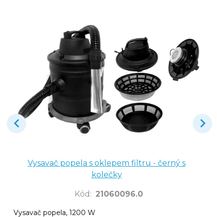
Vysavač popela s oklepem filtru - černý s
kolečky
Kód
:
21060096.0
Vysavač popela, 1200 W