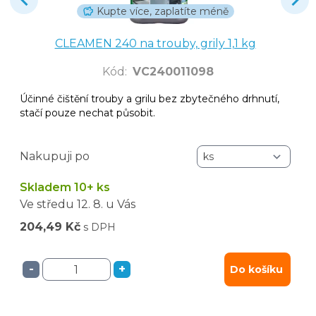
Kupte více, zaplatíte méně
CLEAMEN 240 na trouby, grily 1,1 kg
Kód
:
VC240011098
Účinné čištění trouby a grilu bez zbytečného drhnutí,
stačí pouze nechat působit.
Nakupuji po
Skladem 10+ ks
Ve středu
12. 8.
u Vás
204,49 Kč
s DPH
-
+
Do košíku