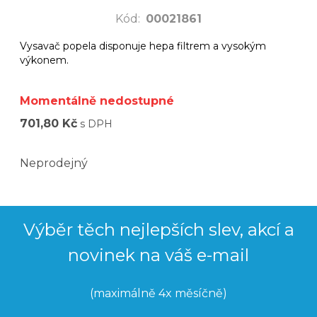
Kód
:
00021861
Vysavač popela disponuje hepa filtrem a vysokým
výkonem.
Momentálně nedostupné
701,80 Kč
s DPH
Neprodejný
Výběr těch nejlepších slev, akcí a
novinek na váš e-mail
(maximálně 4x měsíčně)