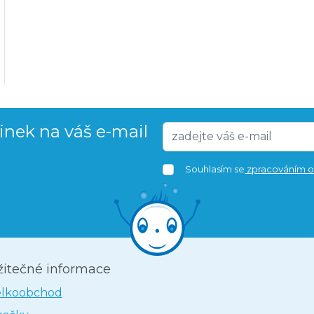
vinek na váš e-mail
Souhlasím se
zpracováním o
žitečné informace
elkoobchod