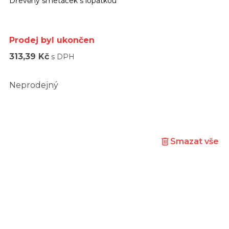
Dřevěný smetáček s lopatkou
Prodej byl ukončen
313,39 Kč
s DPH
Neprodejný
Smazat vše