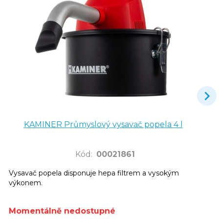
KAMINER Průmyslový vysavač popela 4 l
Kód
:
00021861
Vysavač popela disponuje hepa filtrem a vysokým
výkonem.
Momentálně nedostupné