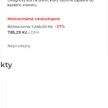
Designový koš na dřevo, který výborně zapadne do
každého interiéru
Momentálně nedostupné
Běžná cena:
1 245,00 Kč
-37%
785,29 Kč
s DPH
Neprodejný
ukty