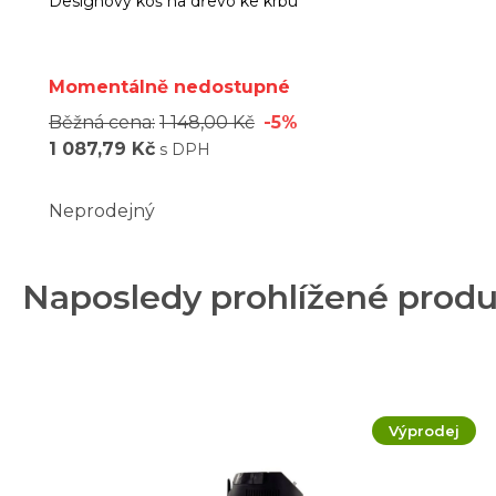
Designový koš na dřevo ke krbu
Momentálně nedostupné
Běžná cena:
1 148,00 Kč
-5%
1 087,79 Kč
s DPH
Neprodejný
Naposledy prohlížené prod
Výprodej