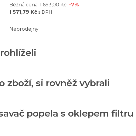
Běžná cena:
1 693,00 Kč
-7%
1 571,79 Kč
s DPH
Neprodejný
rohlíželi
o zboží, si rovněž vybrali
avač popela s oklepem filtru 