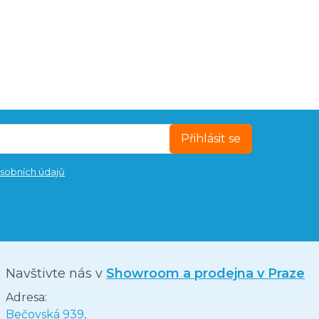
Přihlásit se
sobních údajů
Navštivte nás v
Showroom a prodejna v Praze
Adresa:
Bečovská 939,