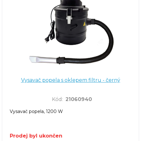
Vysavač popela s oklepem filtru - černý
Kód
:
21060940
Vysavač popela, 1200 W
Prodej byl ukončen