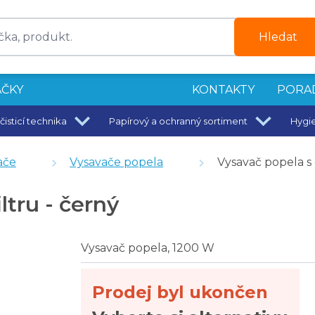
Hledat
ČKY
KONTAKTY
PORA
čisticí technika
Papírový a ochranný sortiment
Hygi
ače
Vysavače popela
Vysavač popela s 
dý
ltru - černý
Vysavač popela, 1200 W
Prodej byl ukončen