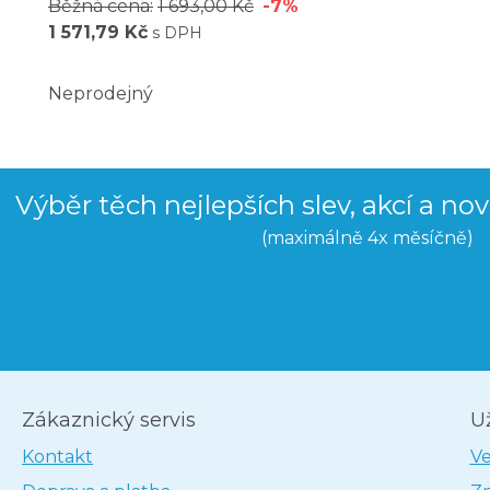
Běžná cena:
1 693,00 Kč
-7%
1 571,79 Kč
s DPH
Neprodejný
Výběr těch nejlepších slev, akcí a no
(maximálně 4x měsíčně)
Zákaznický servis
U
Kontakt
V