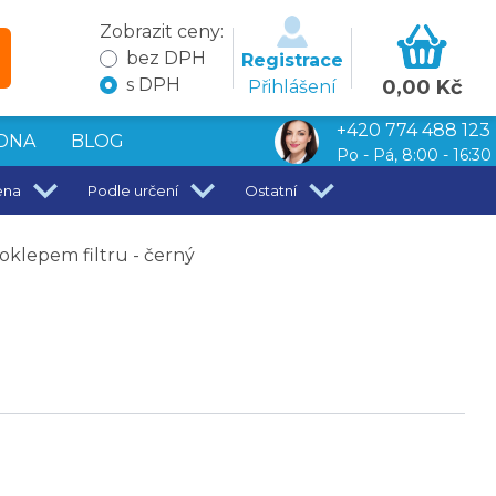
Zobrazit ceny:
bez DPH
Registrace
s DPH
0,00 Kč
Přihlášení
+420 774 488 123
DNA
BLOG
Po - Pá, 8:00 - 16:30
ena
Podle určení
Ostatní
oklepem filtru - černý