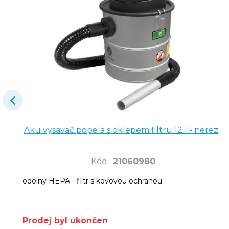
Aku vysavač popela s oklepem filtru 12 l - nerez
Kód
:
21060980
odolný HEPA - filtr s kovovou ochranou
Prodej byl ukončen