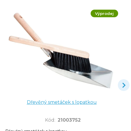
Výprodej
Dřevěný smetáček s lopatkou
Kód
:
21003752