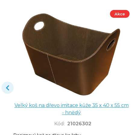
Akce
Velký koš na dřevo imitace kůže 35 x 40 x 55 cm
- hnědý
Kód
:
21026302