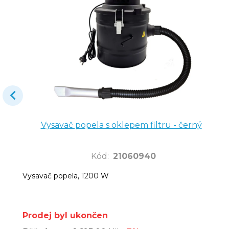
Vysavač popela s oklepem filtru - černý
Kód
:
21060940
Vysavač popela, 1200 W
Prodej byl ukončen