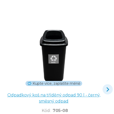
Kupte více, zaplatíte méně
Odpadkový koš na tříděný odpad 90 l - černý,
směsný odpad
Kód
:
705-08