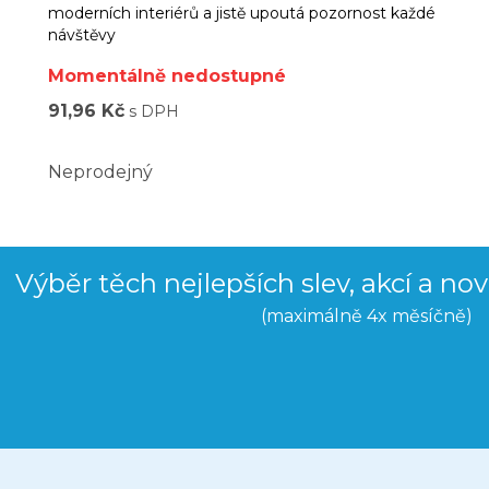
moderních interiérů a jistě upoutá pozornost každé
návštěvy
Momentálně nedostupné
91,96 Kč
s DPH
Neprodejný
Výběr těch nejlepších slev, akcí a no
(maximálně 4x měsíčně)