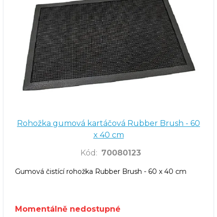
Rohožka gumová kartáčová Rubber Brush - 60
x 40 cm
Kód
:
70080123
Gumová čistící rohožka Rubber Brush - 60 x 40 cm
Momentálně nedostupné