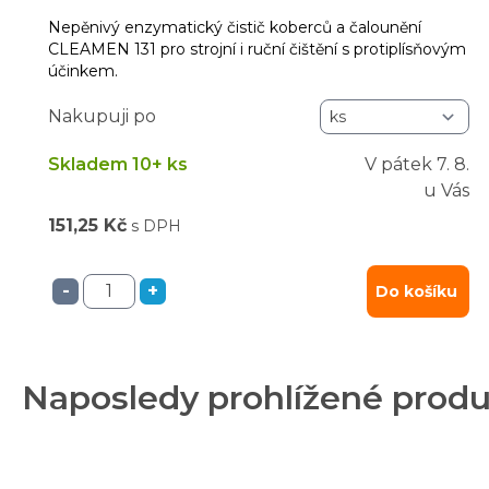
Nepěnivý enzymatický čistič koberců a čalounění
CLEAMEN 131 pro strojní i ruční čištění s protiplísňovým
účinkem.
Nakupuji po
Skladem 10+ ks
V pátek
7. 8.
u Vás
151,25 Kč
s DPH
-
+
Do košíku
Naposledy prohlížené prod