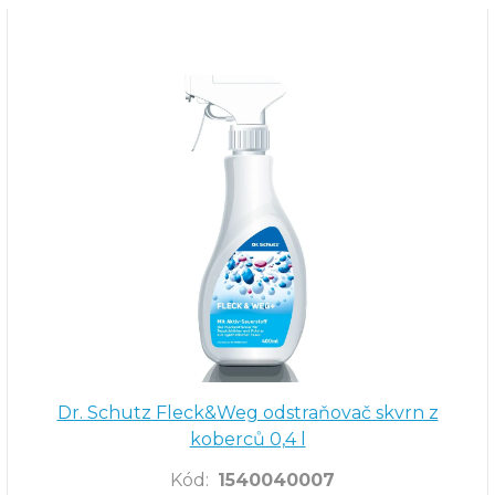
Dr. Schutz Fleck&Weg odstraňovač skvrn z
koberců 0,4 l
Kód
:
1540040007