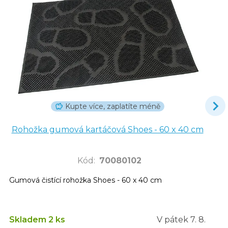
Kupte více, zaplatíte méně
Rohožka gumová kartáčová Shoes - 60 x 40 cm
Kód
:
70080102
Gumová čistící rohožka Shoes - 60 x 40 cm
Skladem 2 ks
V pátek
7. 8.