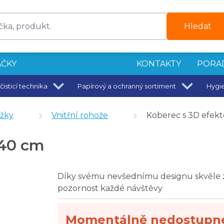
Hledat
ČKY
KONTAKTY
PORA
čisticí technika
Papírový a ochranný sortiment
Hygi
4 l
ožky
Vnitřní rohože
Koberec s 3D efek
ná 3 m
 40 cm
ý odpad
Díky svému nevšednímu designu skvěle z
pozornost každé návštěvy
cm
Momentálně nedostupn
75 x 45 cm