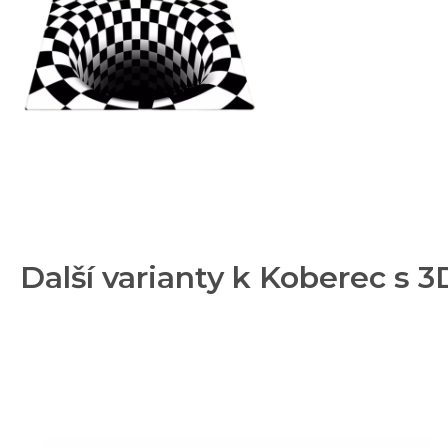
Rohožka kokosová Welcome - Dog - 75 x 45 cm
Rohožka gumová HONEY 50 X 100 cm
Další varianty k Koberec s 