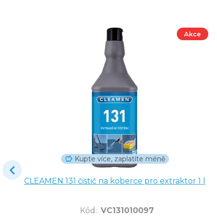
Akce
Kupte více, zaplatíte méně
CLEAMEN 131 čistič na koberce pro extraktor 1 l
Kód
:
VC131010097