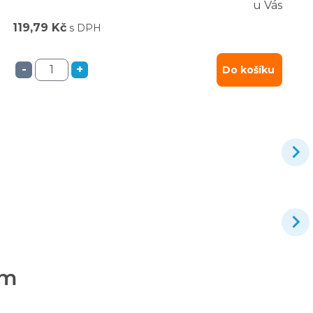
u Vás
119,79 Kč
s DPH
-
+
Do košíku
cm