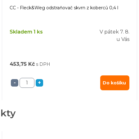
CC - Fleck&Weg odstraňovač skvrn z koberců 0,4 l
Skladem 1 ks
V pátek
7. 8.
u Vás
453,75 Kč
s DPH
-
+
Do košíku
ukty