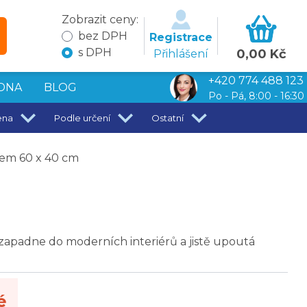
Zobrazit ceny:
bez DPH
Registrace
s DPH
0,00 Kč
Přihlášení
+420 774 488 123
DNA
BLOG
Po - Pá, 8:00 - 16:30
ena
Podle určení
Ostatní
tem 60 x 40 cm
apadne do moderních interiérů a jistě upoutá
é