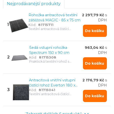
Nejprodávanější produkty
Rohožka antracitová textilní
2 297,79 Kč
s
zátěžová MAGIC - 85 x 75 cm
DPH
1
Kód:
81715711
Textilní antracitová čistící
Do košíku
rohožka MAGIC - 85 x 75 cm
Šedá vstupní rohožka
963,04 Kč
s
Spectrum 150 x 90 cm
DPH
2
Kód:
81715308
Praktická textilní rohož s
Do košíku
dobrými čisticími vlastnostmi a
dobrou absorpcí vody.
Antracitová vnitřní vstupní
2 176,79 Kč
s
čistící rohož Everton 180 x
DPH
3
Kód:
81715041
120 cm
Textilní antracitová čistící
Do košíku
rohožka Everton - 180 x 120 cm