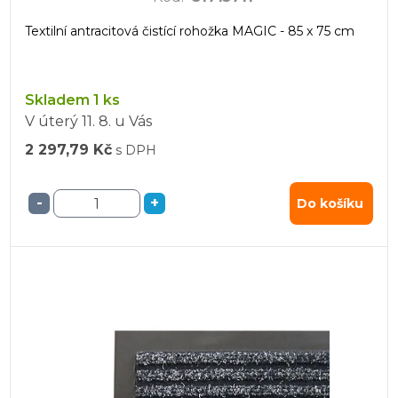
Textilní antracitová čistící rohožka MAGIC - 85 x 75 cm
Skladem 1 ks
V úterý
11. 8.
u Vás
2 297,79 Kč
s DPH
-
+
Do košíku