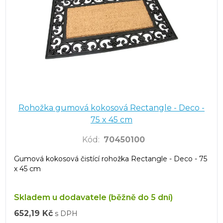
Rohožka gumová kokosová Rectangle - Deco -
75 x 45 cm
Kód
:
70450100
Gumová kokosová čistící rohožka Rectangle - Deco - 75
x 45 cm
Skladem u dodavatele (běžně do 5 dní)
652,19 Kč
s DPH