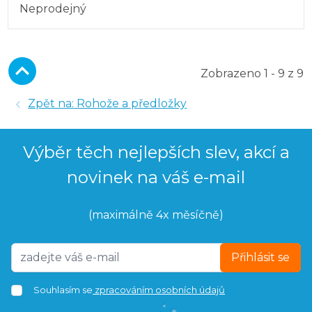
Neprodejný
Zobrazeno 1 - 9 z 9
Zpět na: Rohože a předložky
Výběr těch nejlepších slev, akcí a
novinek na váš e-mail
(maximálně 4x měsíčně)
Přihlásit se
Souhlasím se
zpracováním osobních údajů