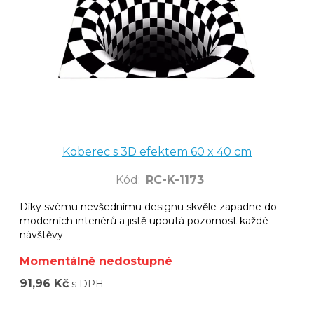
Koberec s 3D efektem 60 x 40 cm
Kód
:
RC-K-1173
Díky svému nevšednímu designu skvěle zapadne do
moderních interiérů a jistě upoutá pozornost každé
návštěvy
Momentálně nedostupné
91,96 Kč
s DPH