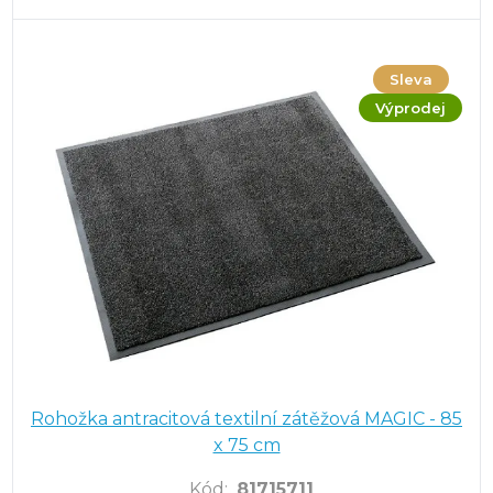
Sleva
Výprodej
Rohožka antracitová textilní zátěžová MAGIC - 85
x 75 cm
Kód
:
81715711