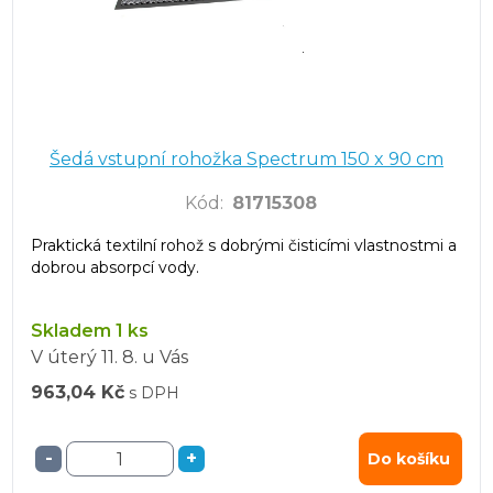
Šedá vstupní rohožka Spectrum 150 x 90 cm
Kód
:
81715308
Praktická textilní rohož s dobrými čisticími vlastnostmi a
dobrou absorpcí vody.
Skladem 1 ks
V úterý
11. 8.
u Vás
963,04 Kč
s DPH
-
+
Do košíku