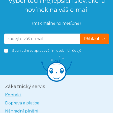
Výběr těch nejlepších slev, akcí a
novinek na váš e-mail
(maximálně 4x měsíčně)
Přihlásit se
Souhlasím se
zpracováním osobních údajů
Zákaznický servis
Kontakt
Doprava a platba
Náhradní plnění