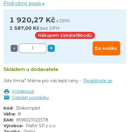
Podrobný popis
1 920,27 Kč
s DPH
1 587,00 Kč
bez DPH
Nákupem získáte
15
bodů
-
+
Do košíku
Skladem u dodavatele
Jste firma? Máme pro vás lepší ceny -
Registrujte se
Vytisknout
Odeslat poptávku
Kód
:
354komplet
Váha
:
8
EAN
:
8596321022378
Výrobce
:
Plafor SP.z o.o.
Značka
:
Plafor