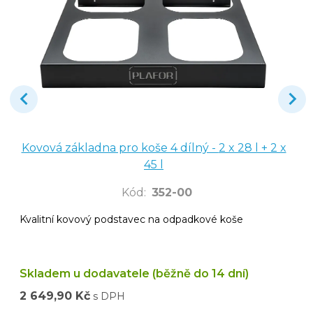
Kovová základna pro koše 4 dílný - 2 x 28 l + 2 x
45 l
Kód
:
352-00
Kvalitní kovový podstavec na odpadkové koše
Skladem u dodavatele (běžně do 14 dní)
2 649,90 Kč
s DPH