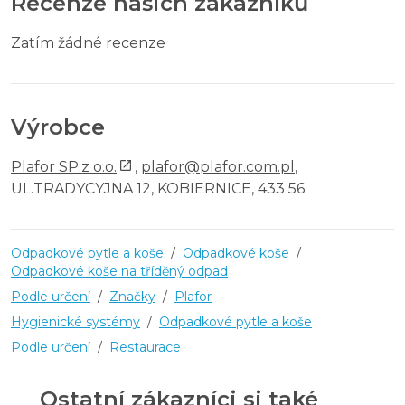
Recenze našich zákazníků
Zatím žádné recenze
Výrobce
Plafor SP.z o.o.
,
plafor@plafor.com.pl
,
UL.TRADYCYJNA 12, KOBIERNICE, 433 56
Odpadkové pytle a koše
/
Odpadkové koše
/
Odpadkové koše na tříděný odpad
Podle určení
/
Značky
/
Plafor
Hygienické systémy
/
Odpadkové pytle a koše
Podle určení
/
Restaurace
Ostatní zákazníci si také