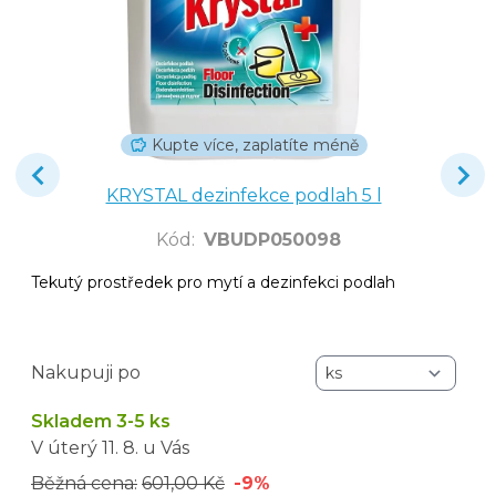
Kupte více, zaplatíte méně
KRYSTAL dezinfekce podlah 5 l
Kód
:
VBUDP050098
Tekutý prostředek pro mytí a dezinfekci podlah
Nakupuji po
Skladem 3-5 ks
V úterý
11. 8.
u Vás
Běžná cena:
601,00 Kč
-9%