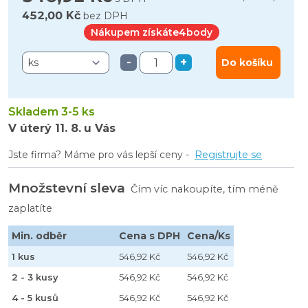
452,00 Kč
bez DPH
Nákupem získáte
4
body
-
+
Do košíku
Skladem 3-5 ks
V úterý
11. 8.
u Vás
Jste firma? Máme pro vás lepší ceny -
Registrujte se
Množstevní sleva
Čím víc nakoupíte, tím méně
zaplatíte
Min. odběr
Cena s DPH
Cena/Ks
1 kus
546,92 Kč
546,92 Kč
2 - 3 kusy
546,92 Kč
546,92 Kč
4 - 5 kusů
546,92 Kč
546,92 Kč