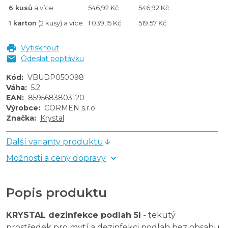
6 kusů
a více
546,92 Kč
546,92 Kč
1 karton
(2 kusy) a více
1 039,15 Kč
519,57 Kč
Vytisknout
Odeslat poptávku
Kód
:
VBUDP050098
Váha
:
5.2
EAN
:
8595683803120
Výrobce
:
CORMEN s.r.o.
Značka
:
Krystal
Další varianty produktu
Možnosti a ceny dopravy
Popis produktu
KRYSTAL dezinfekce podlah 5l
- tekutý
prostředek pro mytí a dezinfekci podlah bez obsahu