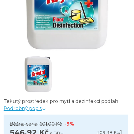
Tekutý prostředek pro mytí a dezinfekci podlah
Podrobný popis
Běžná cena:
601,00 Kč
-9%
546,92 Kč
l
109,38 Kč
/
s DPH