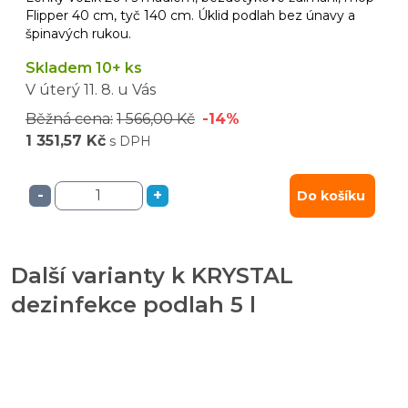
Flipper 40 cm, tyč 140 cm. Úklid podlah bez únavy a
špinavých rukou.
Skladem 10+ ks
V úterý
11. 8.
u Vás
Běžná cena:
1 566,00 Kč
-14%
1 351,57 Kč
s DPH
-
+
Do košíku
Další varianty k KRYSTAL
dezinfekce podlah 5 l