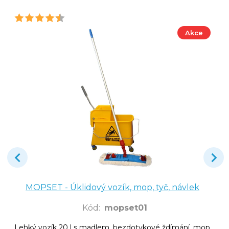
Akce
MOPSET - Úklidový vozík, mop, tyč, návlek
Kód
:
mopset01
Lehký vozík 20 l s madlem, bezdotykové ždímání, mop