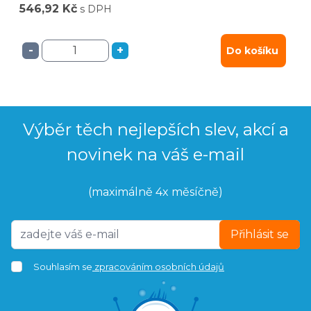
546,92 Kč
s DPH
-
+
Do košíku
Výběr těch nejlepších slev, akcí a
novinek na váš e-mail
(maximálně 4x měsíčně)
Přihlásit se
Souhlasím se
zpracováním osobních údajů