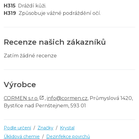
H315
Dráždí kůži.
H319
Způsobuje vážné podráždění očí.
Recenze našich zákazníků
Zatím žádné recenze
Výrobce
CORMEN s.r.o.
,
info@cormen.cz
, Průmyslová 1420,
Bystřice nad Pernštejnem, 593 01
Podle určení
/
Značky
/
Krystal
Úklidová chemie
/
Dezinfekce povrchů