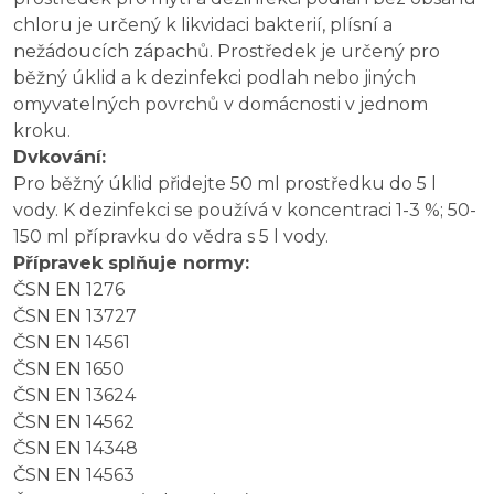
chloru je určený k likvidaci bakterií, plísní a
nežádoucích zápachů. Prostředek je určený pro
běžný úklid a k dezinfekci podlah nebo jiných
omyvatelných povrchů v domácnosti v jednom
kroku.
Dvkování:
Pro běžný úklid přidejte 50 ml prostředku do 5 l
vody. K dezinfekci se používá v koncentraci 1-3 %; 50-
150 ml přípravku do vědra s 5 l vody.
Přípravek splňuje normy:
ČSN EN 1276
ČSN EN 13727
ČSN EN 14561
ČSN EN 1650
ČSN EN 13624
ČSN EN 14562
ČSN EN 14348
ČSN EN 14563