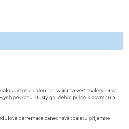
lou čistotu a dlouhotrvající svěžest toalety. Díky
vých povrchů. Hustý gel dobře přilne k povrchu a
evandulová parfemace zanechává toaletu příjemně