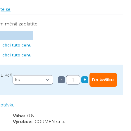
jte se
ím méně zaplatíte
chci tuto cenu
chci tuto cenu
l
51 Kč
/
-
+
Do košíku
optávku
Váha
:
0.8
Výrobce
:
CORMEN s.r.o.