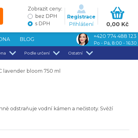
Zobrazit ceny:
bez DPH
Registrace
s DPH
0,00 Kč
Přihlášení
+420 774 488 123
DNA
BLOG
Po - Pá, 8:00 - 16:30
ena
Podle určení
Ostatní
 lavender bloom 750 ml
ě odstraňuje vodní kámen a nečistoty. Svěží