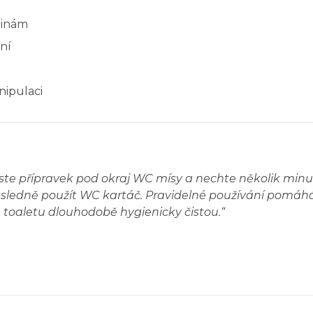
linám
ní
nipulaci
te přípravek pod okraj WC mísy a nechte několik minut
ásledně použít WC kartáč. Pravidelné používání pomáh
toaletu dlouhodobě hygienicky čistou.
“