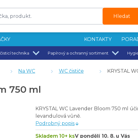
Hledat
ČKY
KONTAKTY
PORA
čisticí technika
Papírový a ochranný sortiment
Hygi
Na WC
WC čističe
KRYSTAL WC
m 750 ml
750 ml
KRYSTAL WC Lavender Bloom 750 ml účinn
levandulová vůně.
Podrobný popis
Skladem 10+ ks
V pondělí
10. 8.
u Vás