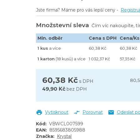
Jste firma? Máme pro vás lepší ceny -
Registru
Množstevní sleva
Čím víc nakoupíte, t
Min. odběr
Cena s DPH
Cena/Ks
1 kus
a více
60,38 Kč
60,38 Kč
1 karton
(18 kusů) a více
1 032,37 Kč
57,35 Kč
60,38 Kč
80,
s DPH
49,90 Kč
bez DPH
Vytisknout
Porovnat
Odeslat p
Kód
:
VBWCL007599
EAN
:
8595683805988
Značka
:
Krystal