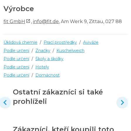
Výrobce
fit GmbH
,
info@fit.de
, Am Werk 9, Zittau, 027 88
Úklidová chemie
/
Prací prostředky
/
Aviváže
Podle určení
/
Značky
/
Kuschelweich
Podle určení
/
Školy a školky
Podle určení
/
Hotely
Podle určení
/
Domácnost
Ostatní zákazníci si také
prohlíželi
Zákazníci, kteří koupili toto