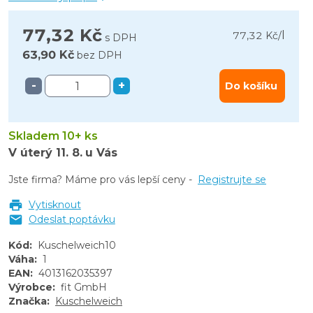
77,32 Kč
l
77,32 Kč
/
s DPH
63,90 Kč
bez DPH
-
+
Do košíku
Skladem 10+ ks
V úterý
11. 8.
u Vás
Jste firma? Máme pro vás lepší ceny -
Registrujte se
Vytisknout
Odeslat poptávku
Kód
:
Kuschelweich10
Váha
:
1
EAN
:
4013162035397
Výrobce
:
fit GmbH
Značka
:
Kuschelweich