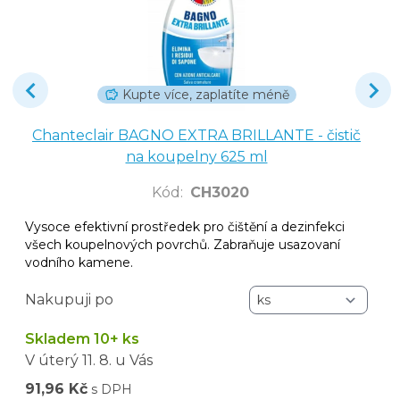
Kupte více, zaplatíte méně
Chanteclair BAGNO EXTRA BRILLANTE - čistič
na koupelny 625 ml
Kód
:
CH3020
Vysoce efektivní prostředek pro čištění a dezinfekci
všech koupelnových povrchů. Zabraňuje usazovaní
vodního kamene.
Nakupuji po
Skladem 10+ ks
V úterý
11. 8.
u Vás
91,96 Kč
s DPH