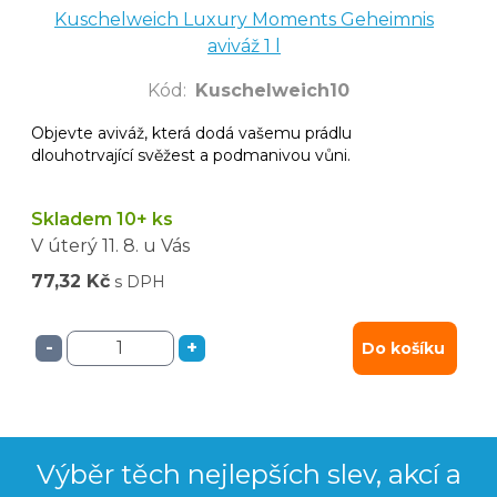
Kuschelweich Luxury Moments Geheimnis
aviváž 1 l
Kód
:
Kuschelweich10
Objevte aviváž, která dodá vašemu prádlu
dlouhotrvající svěžest a podmanivou vůni.
Skladem 10+ ks
V úterý
11. 8.
u Vás
77,32 Kč
s DPH
-
+
Do košíku
Výběr těch nejlepších slev, akcí a