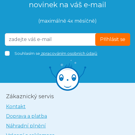
novinek na váš e-mail
(maximálně 4x měsíčně)
Přihlásit se
Souhlasím se
zpracováním osobních údajů
Zákaznický servis
Kontakt
Doprava a platba
Náhradní plnění