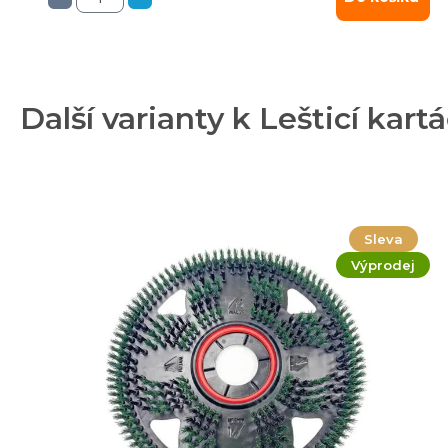
Další varianty k Lešticí kartá
Sleva
Výprodej