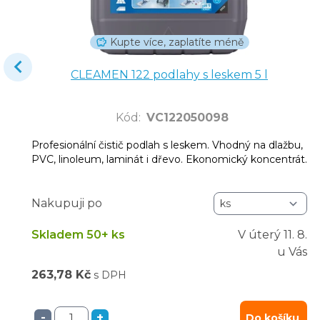
Kupte více, zaplatíte méně
CLEAMEN 122 podlahy s leskem 5 l
Kód
:
VC122050098
Profesionální čistič podlah s leskem. Vhodný na dlažbu,
PVC, linoleum, laminát i dřevo. Ekonomický koncentrát.
Nakupuji po
Skladem 50+ ks
V úterý
11. 8.
u Vás
263,78 Kč
s DPH
-
+
Do košíku