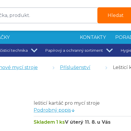
Hledat
ČKY
KONTAKTY
PORA
čisticí technika
Papírový a ochranný sortiment
Hygi
aktivní mikrovlákno 50 x 40 cm
hové mycí stroje
Příslušenství
Lešticí 
l, návin 180 m - 6 ks
černé
lešticí kartáč pro mycí stroje
 17"
Podrobný popis
19"
Skladem 1 ks
V úterý
11. 8.
u Vás
ý 16"
 17"