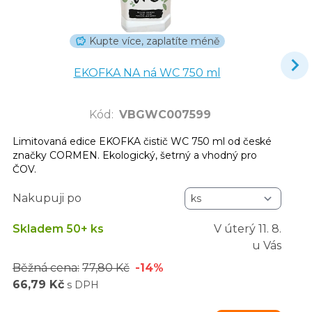
Kupte více, zaplatíte méně
EKOFKA NA ná WC 750 ml
Kód
:
VBGWC007599
Limitovaná edice EKOFKA čistič WC 750 ml od české
značky CORMEN. Ekologický, šetrný a vhodný pro
ČOV.
Nakupuji po
Skladem 50+ ks
V úterý
11. 8.
u Vás
Běžná cena:
77,80 Kč
-14%
66,79 Kč
s DPH