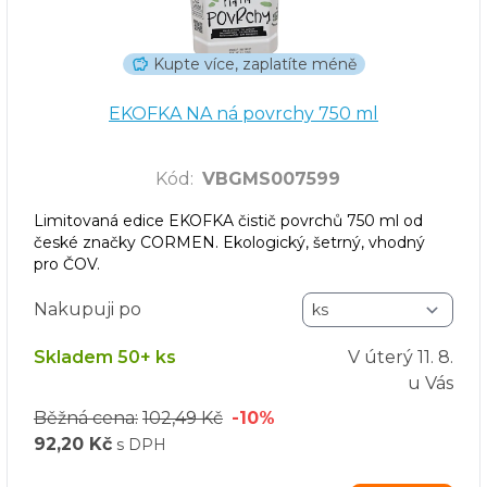
Kupte více, zaplatíte méně
EKOFKA NA ná povrchy 750 ml
Kód
:
VBGMS007599
Limitovaná edice EKOFKA čistič povrchů 750 ml od
české značky CORMEN. Ekologický, šetrný, vhodný
pro ČOV.
Nakupuji po
Skladem 50+ ks
V úterý
11. 8.
u Vás
Běžná cena:
102,49 Kč
-10%
92,20 Kč
s DPH