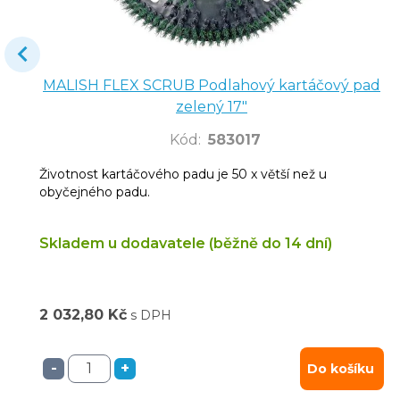
MALISH FLEX SCRUB Podlahový kartáčový pad
zelený 17"
Kód
:
583017
Životnost kartáčového padu je 50 x větší než u
obyčejného padu.
Skladem u dodavatele (běžně do 14 dní)
2 032,80 Kč
s DPH
-
+
Do košíku