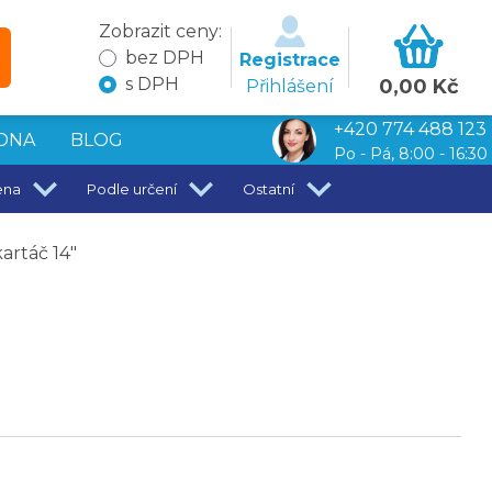
Zobrazit ceny:
bez DPH
Registrace
s DPH
0,00 Kč
Přihlášení
+420 774 488 123
DNA
BLOG
Po - Pá, 8:00 - 16:30
ena
Podle určení
Ostatní
kartáč 14"