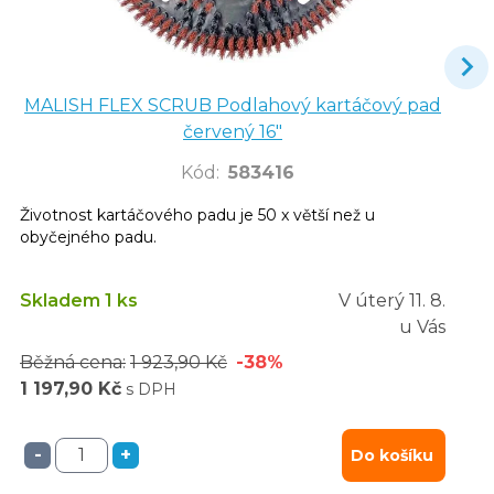
MALISH FLEX SCRUB Podlahový kartáčový pad
červený 16"
Kód
:
583416
Životnost kartáčového padu je 50 x větší než u
obyčejného padu.
Skladem 1 ks
V úterý
11. 8.
u Vás
Běžná cena:
1 923,90 Kč
-38%
1 197,90 Kč
s DPH
-
+
Do košíku