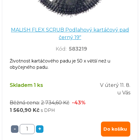
MALISH FLEX SCRUB Podlahový kartáčový pad
černý 19"
Kód
:
583219
Životnost kartáčového padu je 50 x větší než u
obyčejného padu.
Skladem 1 ks
V úterý
11. 8.
u Vás
Běžná cena:
2 734,60 Kč
-43%
1 560,90 Kč
s DPH
-
+
Do košíku