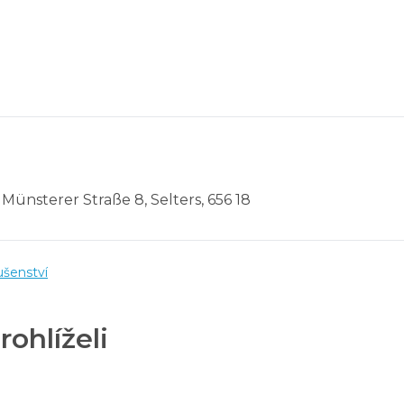
, Münsterer Straße 8, Selters, 656 18
ušenství
rohlíželi