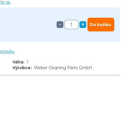
jte se
-
+
Do košíku
optávku
Váha
:
1
Výrobce
:
Weber Cleaning Parts GmbH