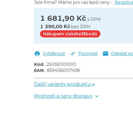
Jste firma? Máme pro vás lepší ceny -
Registru
1 681,90 Kč
s DPH
1 390,00 Kč
bez DPH
Nákupem získáte
13
bodů
Vytisknout
Porovnat
Odeslat p
Kód
:
251050101000
EAN
:
8594165007438
Další varianty produktu
Možnosti a ceny dopravy