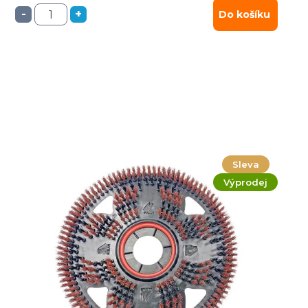
-
+
Do košíku
Sleva
Výprodej