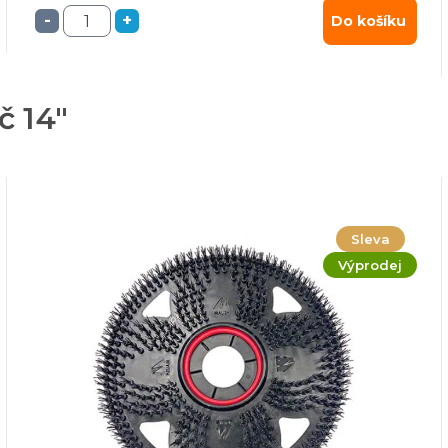
-
+
Do košíku
č 14"
Sleva
Výprodej