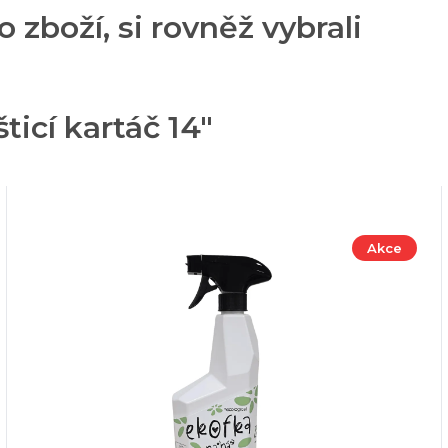
o zboží, si rovněž vybrali
icí kartáč 14"
Akce