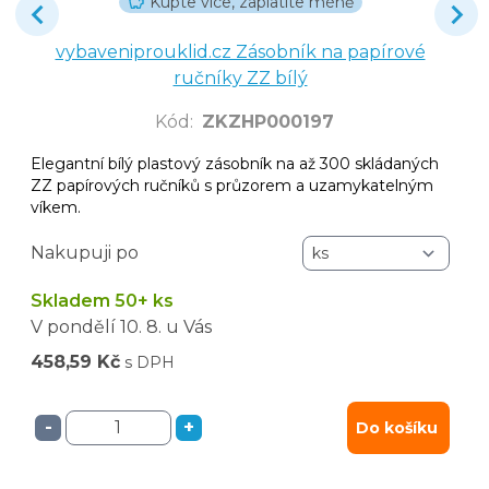
Kupte více, zaplatíte méně
vybaveniprouklid.cz Zásobník na papírové
ručníky ZZ bílý
Kód
:
ZKZHP000197
Elegantní bílý plastový zásobník na až 300 skládaných
ZZ papírových ručníků s průzorem a uzamykatelným
víkem.
Nakupuji po
Skladem 50+ ks
V pondělí
10. 8.
u Vás
458,59 Kč
s DPH
-
+
Do košíku