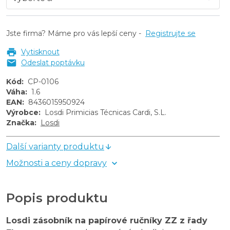
Jste firma? Máme pro vás lepší ceny -
Registrujte se
Vytisknout
Odeslat poptávku
Kód
:
CP-0106
Váha
:
1.6
EAN
:
8436015950924
Výrobce
:
Losdi Primicias Técnicas Cardi, S.L.
Značka
:
Losdi
Další varianty produktu
Možnosti a ceny dopravy
Popis produktu
Losdi zásobník na papírové ručníky ZZ z řady