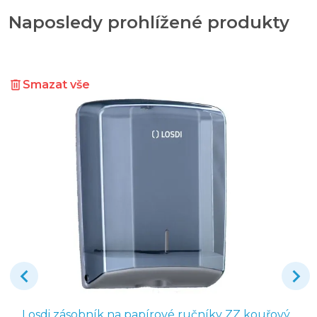
Naposledy prohlížené produkty
Smazat vše
Losdi zásobník na papírové ručníky ZZ kouřový