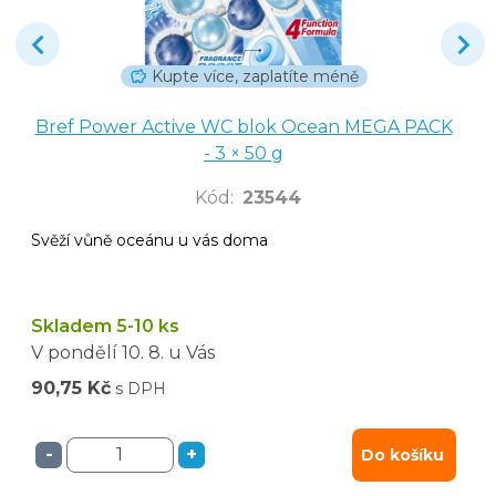
Kupte více, zaplatíte méně
Bref Power Active WC blok Ocean MEGA PACK
- 3 × 50 g
Kód
:
23544
Svěží vůně oceánu u vás doma
Skladem 5-10 ks
V pondělí
10. 8.
u Vás
90,75 Kč
s DPH
-
+
Do košíku