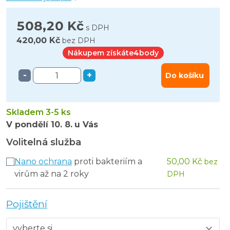
508,20 Kč
s DPH
420,00 Kč
bez DPH
Nákupem získáte
4
body
-
+
Do košíku
Skladem 3-5 ks
V pondělí
10. 8.
u Vás
Volitelná služba
Nano ochrana
proti bakteriím a
50,00 Kč
bez
virům až na 2 roky
DPH
Pojištění