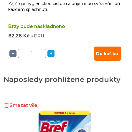
Zajišťuje hygienickou čistotu a příjemnou svěží vůni při
každém spláchnutí.
Brzy bude naskladněno
82,28 Kč
s DPH
-
+
Do košíku
Naposledy prohlížené produkty
Smazat vše