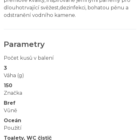
prémiové kvality, inspirované jemnými parfémy pro
dlouhotrvající svěžest,dezinfekci, bohatou pěnu a
odstranění vodního kamene.
Parametry
Počet kusů v balení
3
Váha (g)
150
Značka
Bref
Vůně
Oceán
Použití
Toalety, WC čistič