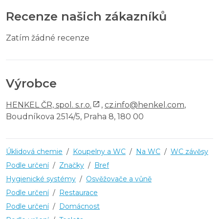
Recenze našich zákazníků
Zatím žádné recenze
Výrobce
HENKEL ČR, spol. s.r.o.
,
cz.info@henkel.com
,
Boudníkova 2514/5, Praha 8, 180 00
Úklidová chemie
/
Koupelny a WC
/
Na WC
/
WC závěsy
Podle určení
/
Značky
/
Bref
Hygienické systémy
/
Osvěžovače a vůně
Podle určení
/
Restaurace
Podle určení
/
Domácnost