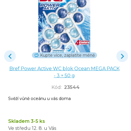
Kupte více, zaplatíte méně
Bref Power Active WC blok Ocean MEGA PACK
- 3 × 50 g
Kód
:
23544
Svěží vůně oceánu u vás doma
Skladem 3-5 ks
Ve středu
12. 8.
u Vás