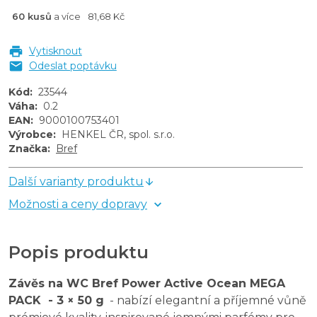
60 kusů
a více
81,68 Kč
Vytisknout
Odeslat poptávku
Kód
:
23544
Váha
:
0.2
EAN
:
9000100753401
Výrobce
:
HENKEL ČR, spol. s.r.o.
Značka
:
Bref
Další varianty produktu
Možnosti a ceny dopravy
Popis produktu
Závěs na WC Bref Power Active Ocean MEGA
PACK - 3 × 50 g
- nabízí elegantní a příjemné vůně