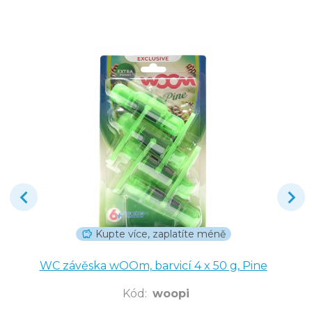
Kupte více, zaplatíte méně
WC závěska wOOm, barvicí 4 x 50 g, Pine
Kód
:
woopi