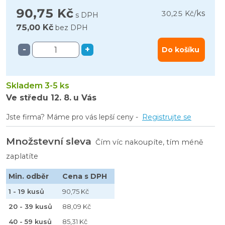
90,75 Kč
ks
30,25 Kč
/
s DPH
75,00 Kč
bez DPH
-
+
Do košíku
Skladem 3-5 ks
Ve středu
12. 8.
u Vás
Jste firma? Máme pro vás lepší ceny -
Registrujte se
Množstevní sleva
Čím víc nakoupíte, tím méně
zaplatíte
Min. odběr
Cena s DPH
1 - 19 kusů
90,75 Kč
20 - 39 kusů
88,09 Kč
40 - 59 kusů
85,31 Kč