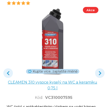
Akce
Kupte více, zaplatíte méně
CLEAMEN 310 vysoce kyselý na WC a keramiku
0,75 l
Kód
:
VC310007595
WC čistič s antibakteriálním účinkem na vodní kámen