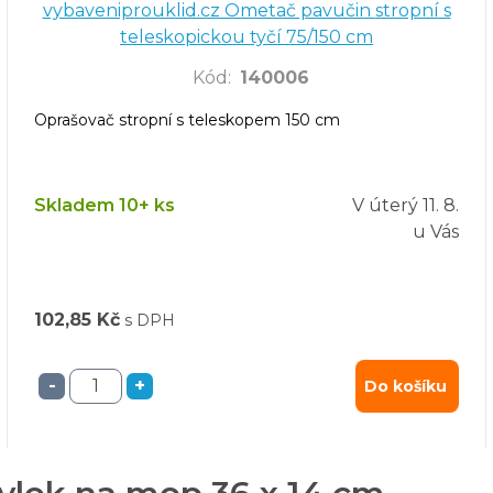
vybaveniprouklid.cz Ometač pavučin stropní s
teleskopickou tyčí 75/150 cm
Kód
:
140006
Oprašovač stropní s teleskopem 150 cm
Skladem 10+ ks
V úterý
11. 8.
u Vás
102,85 Kč
s DPH
-
+
Do košíku