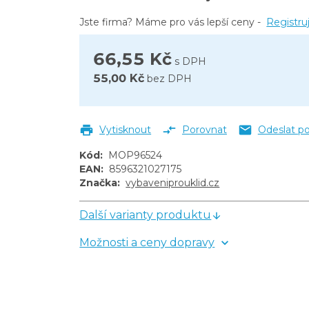
Jste firma? Máme pro vás lepší ceny -
Registru
66,55 Kč
s DPH
55,00 Kč
bez DPH
Vytisknout
Porovnat
Odeslat p
Kód
:
MOP96524
EAN
:
8596321027175
Značka
:
vybaveniprouklid.cz
Další varianty produktu
Možnosti a ceny dopravy