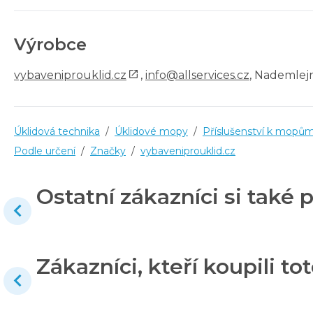
Výrobce
vybaveniprouklid.cz
,
info@allservices.cz
, Nademlejn
Úklidová technika
/
Úklidové mopy
/
Příslušenství k mopů
Podle určení
/
Značky
/
vybaveniprouklid.cz
Ostatní zákazníci si také p
Zákazníci, kteří koupili tot