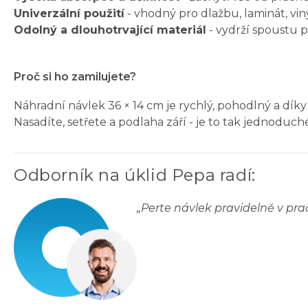
Univerzální použití
- vhodný pro dlažbu, laminát, viny
Odolný a dlouhotrvající materiál
- vydrží spoustu p
Proč si ho zamilujete?
Náhradní návlek 36 × 14 cm je rychlý, pohodlný a dí
Nasadíte, setřete a podlaha září - je to tak jednoduch
Odborník na úklid Pepa radí
:
„
Perte návlek pravidelně v pra