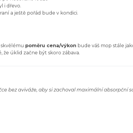
l i dřevo.
raní a ještě pořád bude v kondici.
ky skvělému
poměru cena/výkon
bude váš mop stále jako
é, že úklid začne být skoro zábava.
čce bez aviváže, aby si zachoval maximální absorpční 