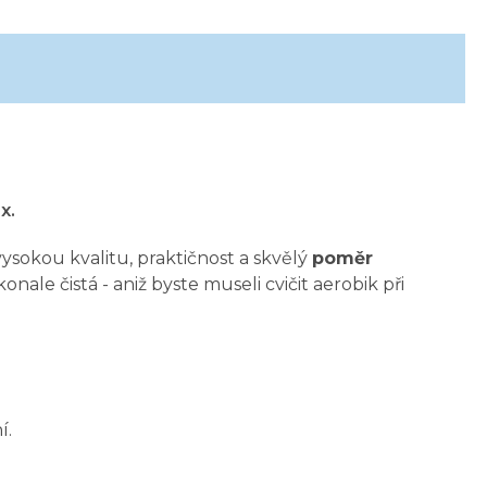
x.
sokou kvalitu, praktičnost a skvělý
poměr
ale čistá - aniž byste museli cvičit aerobik při
í.