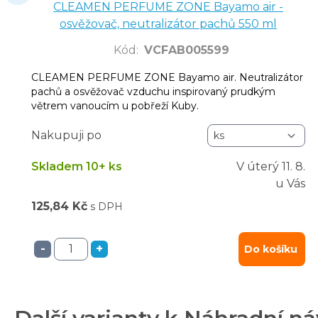
CLEAMEN PERFUME ZONE Bayamo air -
osvěžovač, neutralizátor pachů 550 ml
Kód
:
VCFAB005599
CLEAMEN PERFUME ZONE Bayamo air. Neutralizátor
pachů a osvěžovač vzduchu inspirovaný prudkým
větrem vanoucím u pobřeží Kuby.
Nakupuji po
Skladem 10+ ks
V úterý
11. 8.
u Vás
125,84 Kč
s DPH
-
+
Do košíku