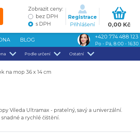
Zobrazit ceny:
bez DPH
Registrace
s DPH
0,00 Kč
Přihlášení
+420 774 488 123
DNA
BLOG
Po - Pá, 8:00 - 16:30
ena
Podle určení
Ostatní
ek na mop 36 x 14 cm
y Vileda Ultramax - pratelný, savý a univerzální.
 snadné a rychlé čištění.