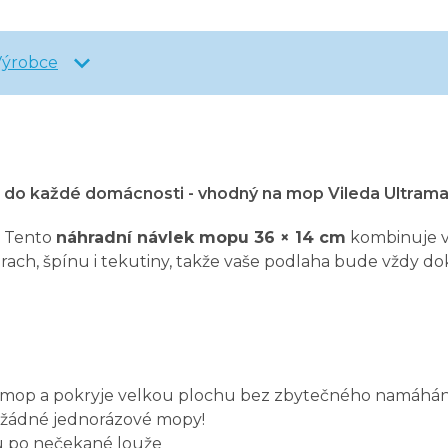
Výrobce
 do každé domácnosti - vhodný na mop Vileda Ultrama
! Tento
náhradní návlek mopu 36 × 14 cm
kombinuje vy
ach, špínu i tekutiny, takže vaše podlaha bude vždy dokon
 mop a pokryje velkou plochu bez zbytečného namáhán
u, žádné jednorázové mopy!
hu po nečekané louže