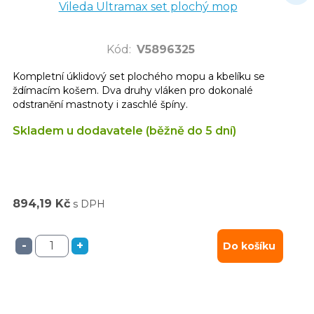
Vileda Ultramax set plochý mop
Kód
:
V5896325
Kompletní úklidový set plochého mopu a kbelíku se
ždímacím košem. Dva druhy vláken pro dokonalé
odstranění mastnoty i zaschlé špíny.
Skladem u dodavatele (běžně do 5 dní)
894,19 Kč
s DPH
-
+
Do košíku