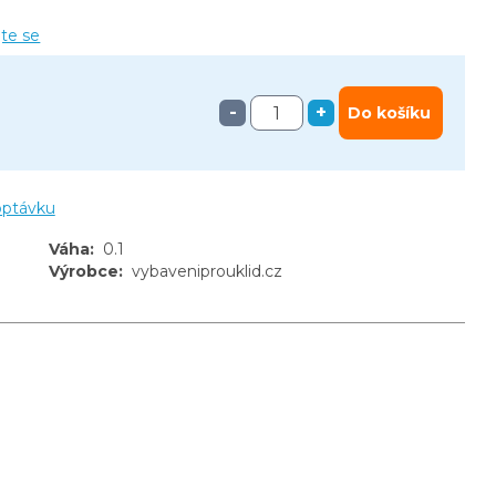
jte se
-
+
Do košíku
optávku
Váha
:
0.1
Výrobce
:
vybaveniprouklid.cz