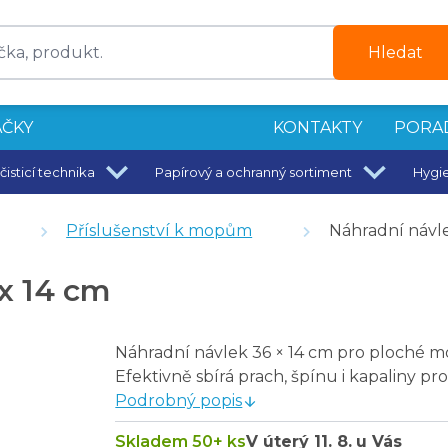
Hledat
ČKY
KONTAKTY
PORA
čisticí technika
Papírový a ochranný sortiment
Hygi
Příslušenství k mopům
Náhradní návl
tralizátor pachů 550 ml
opickou tyčí 75/150 cm
x 14 cm
Náhradní návlek 36 × 14 cm pro ploché mop
Efektivně sbírá prach, špínu i kapaliny pro
Podrobný popis
Skladem 50+ ks
V úterý
11. 8.
u Vás