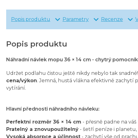
Popis produktu
Parametry
Recenze
Popis produktu
Náhradní návlek mopu 36 × 14 cm - chytrý pomocník
Udržet podlahu čistou ještě nikdy nebylo tak snadné
cena/výkon
. Jemná, hustá vlákna efektivně zachytí pr
vytírání.
Hlavní přednosti náhradního návleku:
Perfektní rozměr 36 × 14 cm
- přesně padne na váš
Pratelný a znovupoužitelný
- šetří peníze i planet
Vysoká absorpce a účinnost
- zachytí vše od prac