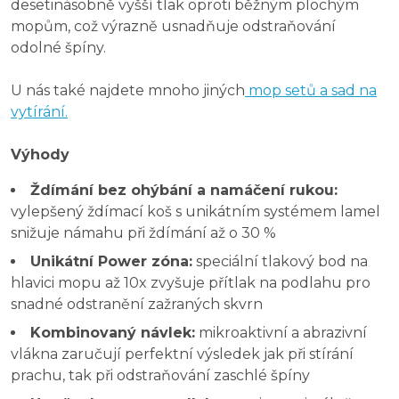
desetinásobně vyšší tlak oproti běžným plochým
mopům, což výrazně usnadňuje odstraňování
odolné špíny.
U nás také najdete mnoho jiných
mop setů a sad na
vytírání.
Výhody
Ždímání bez ohýbání a namáčení rukou:
vylepšený ždímací koš s unikátním systémem lamel
snižuje námahu při ždímání až o 30 %
Unikátní Power zóna:
speciální tlakový bod na
hlavici mopu až 10x zvyšuje přítlak na podlahu pro
snadné odstranění zažraných skvrn
Kombinovaný návlek:
mikroaktivní a abrazivní
vlákna zaručují perfektní výsledek jak při stírání
prachu, tak při odstraňování zaschlé špíny