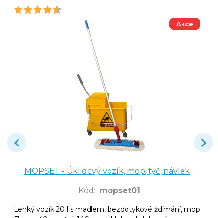
Akce
MOPSET - Úklidový vozík, mop, tyč, návlek
Kód
:
mopset01
Lehký vozík 20 l s madlem, bezdotykové ždímání, mop