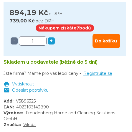
894,19 Kč
s DPH
739,00 Kč
bez DPH
Nákupem získáte
7
bodů
-
+
Do košíku
Skladem u dodavatele (běžně do 5 dní)
Jste firma? Máme pro vás lepší ceny -
Registrujte se
Vytisknout
Odeslat poptávku
Kód
:
V5896325
EAN
:
4023103143890
Výrobce
:
Freudenberg Home and Cleaning Solutions
GmbH
Značka
:
Vileda