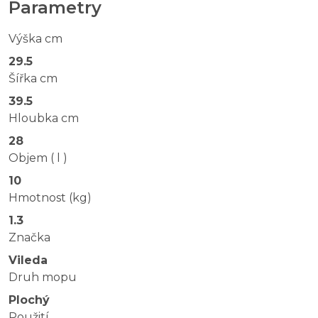
Parametry
Výška cm
29.5
Šířka cm
39.5
Hloubka cm
28
Objem ( l )
10
Hmotnost (kg)
1.3
Značka
Vileda
Druh mopu
Plochý
Použití