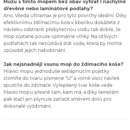
Můžu s tímto mopem bez obav vytírat i náchylné
dřevěné nebo laminátové podlahy?
Ano, Vileda Ultramax je pro tyto povrchy ideální. Díky
efektivnímu ždímacímu koši v kbelíku dokážete z
návleku odstranit přebytečnou vodu tak dobře, že
mop zůstane pouze optimálně vlhký. Na citlivých
podlahách tak nezůstává stát voda, která by mohla
způsobit jejich nabobtnání.
Jak nejsnadněji vsunu mop do ždímacího koše?
Hlavici mopu jednoduše sešlápnutím pojistky
zlomíte do tvaru písmene "U" a volně visící návlek
spustíte do ždímače. Vylepšený tvar koše vede
hlavici mopu přesně tam, kam má, a díky lamelám
pak stačí jen plynule zatlačit směrem dolů pro
dokonalé vyždímání.