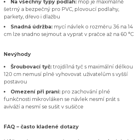
Na všechny typy podlah:
mop je maximálně
šetrný a bezpečný pro PVC, plovoucí podlahy,
parkety, dřevo i dlažbu
Snadná údržba:
mycí návlek o rozměru 36 na 14
cm lze snadno sejmout a vyprat v pračce až na 60 °C
Nevýhody
Šroubovací tyč:
trojdílná tyč s maximální délkou
120 cm nemusí plně vyhovovat uživatelům s vyšší
postavou
Omezení při praní:
pro zachování plné
funkčnosti mikrovláken se návlek nesmí prát s
aviváží a nesmí se sušit v sušičce
FAQ – často kladené dotazy