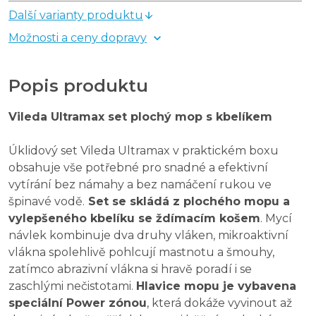
Další varianty produktu
Možnosti a ceny dopravy
Popis produktu
Vileda Ultramax set plochý mop s kbelíkem
Úklidový set Vileda Ultramax v praktickém boxu
obsahuje vše potřebné pro snadné a efektivní
vytírání bez námahy a bez namáčení rukou ve
špinavé vodě.
Set se skládá z plochého mopu a
vylepšeného kbelíku se ždímacím košem
. Mycí
návlek kombinuje dva druhy vláken, mikroaktivní
vlákna spolehlivě pohlcují mastnotu a šmouhy,
zatímco abrazivní vlákna si hravě poradí i se
zaschlými nečistotami.
Hlavice mopu je vybavena
speciální Power zónou
, která dokáže vyvinout až