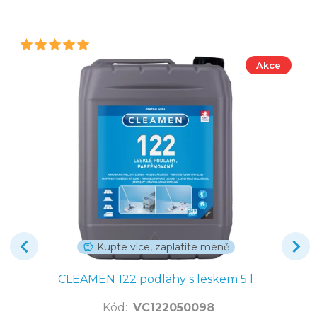
Akce
Kupte více, zaplatíte méně
CLEAMEN 122 podlahy s leskem 5 l
Kód
:
VC122050098