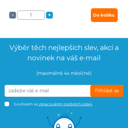
-
+
Do košíku
Výběr těch nejlepších slev, akcí a
novinek na váš e-mail
(maximálně 4x měsíčně)
Přihlásit se
Souhlasím se
zpracováním osobních údajů