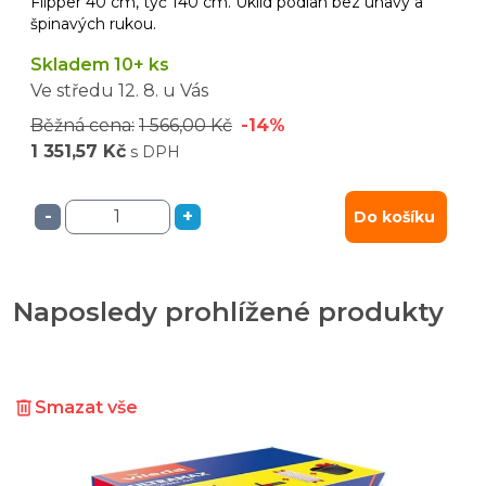
Flipper 40 cm, tyč 140 cm. Úklid podlah bez únavy a
špinavých rukou.
Skladem 10+ ks
Ve středu
12. 8.
u Vás
Běžná cena:
1 566,00 Kč
-14%
1 351,57 Kč
s DPH
-
+
Do košíku
Naposledy prohlížené produkty
Smazat vše