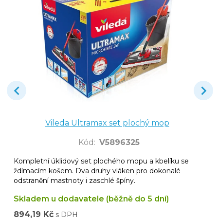
Vileda Ultramax set plochý mop
Kód
:
V5896325
Kompletní úklidový set plochého mopu a kbelíku se
ždímacím košem. Dva druhy vláken pro dokonalé
odstranění mastnoty i zaschlé špíny.
Skladem u dodavatele (běžně do 5 dní)
894,19 Kč
s DPH