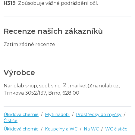
H319
Způsobuje vážné podráždění očí.
Recenze našich zákazníků
Zatím žádné recenze
Výrobce
Nanolab shop, spol. s r.o.
,
market@nanolab.cz
,
Trnkova 3052/137, Brno, 628 00
Úklidová chemie
/
Mytí nádobí
/
Prostředky do myčky
/
Čističe
Úklidová chemie
/
Koupelny a WC
/
Na WC
/
WC čističe