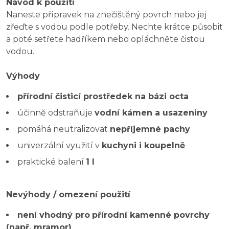
Návod k použití
Naneste přípravek na znečištěný povrch nebo jej
zřeďte s vodou podle potřeby. Nechte krátce působit
a poté setřete hadříkem nebo opláchněte čistou
vodou.
Výhody
přírodní čisticí prostředek na bázi octa
účinně odstraňuje
vodní kámen a usazeniny
pomáhá neutralizovat
nepříjemné pachy
univerzální využití v
kuchyni i koupelně
praktické balení
1 l
Nevýhody / omezení použití
není vhodný pro
přírodní kamenné povrchy
(např. mramor)