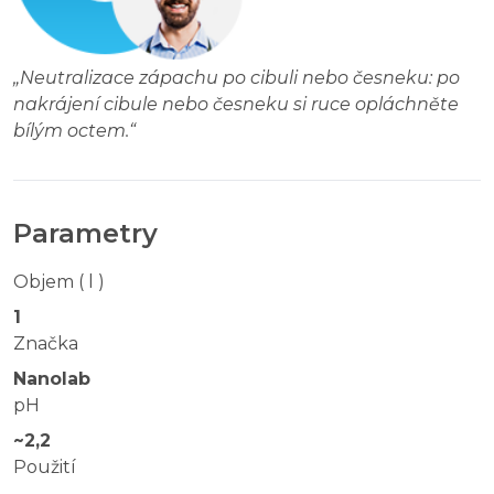
„
Neutralizace zápachu po cibuli nebo česneku: po
nakrájení cibule nebo česneku si ruce opláchněte
bílým octem.
“
Parametry
Objem ( l )
1
Značka
Nanolab
pH
~2,2
Použití