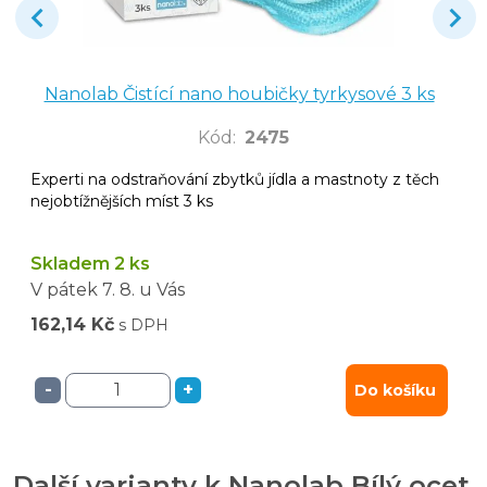
Nanolab Čistící nano houbičky tyrkysové 3 ks
Kód
:
2475
Experti na odstraňování zbytků jídla a mastnoty z těch
nejobtížnějších míst 3 ks
Skladem 2 ks
V pátek
7. 8.
u Vás
162,14 Kč
s DPH
-
+
Do košíku
Další varianty k Nanolab Bílý ocet