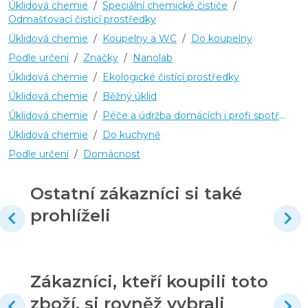
Úklidová chemie
/
Speciální chemické čističe
/
Odmašťovací čisticí prostředky
Úklidová chemie
/
Koupelny a WC
/
Do koupelny
Podle určení
/
Značky
/
Nanolab
Úklidová chemie
/
Ekologické čistící prostředky
Úklidová chemie
/
Běžný úklid
Úklidová chemie
/
Péče a údržba domácích i profi spotřebičů
Úklidová chemie
/
Do kuchyně
Podle určení
/
Domácnost
Ostatní zákazníci si také
prohlíželi
Zákazníci, kteří koupili toto
zboží, si rovněž vybrali