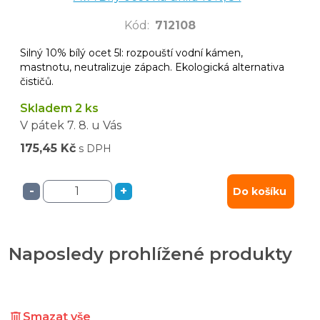
Kód
:
712108
Silný 10% bílý ocet 5l: rozpouští vodní kámen,
mastnotu, neutralizuje zápach. Ekologická alternativa
čističů.
Skladem 2 ks
V pátek
7. 8.
u Vás
175,45 Kč
s DPH
-
+
Do košíku
Naposledy prohlížené produkty
Smazat vše