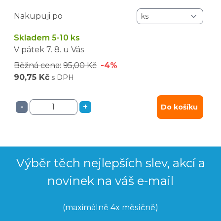
Nakupuji po
Skladem 5-10 ks
V pátek
7. 8.
u Vás
Běžná cena:
95,00 Kč
-4%
90,75 Kč
s DPH
-
+
Do košíku
Výběr těch nejlepších slev, akcí a
novinek na váš e-mail
(maximálně 4x měsíčně)