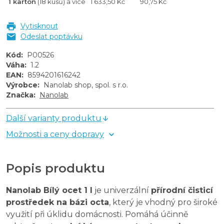
1 karton
(18 kusů) a více
1 633,50 Kč
90,75 Kč
Vytisknout
Odeslat poptávku
Kód
:
P00526
Váha
:
1.2
EAN
:
8594201616242
Výrobce
:
Nanolab shop, spol. s r.o.
Značka
:
Nanolab
Další varianty produktu
Možnosti a ceny dopravy
Popis produktu
Nanolab Bílý ocet 1 l
je univerzální
přírodní čisticí
prostředek na bázi octa
, který je vhodný pro široké
využití při úklidu domácnosti. Pomáhá účinně