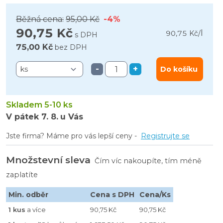
Běžná cena:
95,00 Kč
-4%
90,75 Kč
l
90,75 Kč
/
s DPH
75,00 Kč
bez DPH
-
+
Do košíku
Skladem 5-10 ks
V pátek
7. 8.
u Vás
Jste firma? Máme pro vás lepší ceny -
Registrujte se
Množstevní sleva
Čím víc nakoupíte, tím méně
zaplatíte
Min. odběr
Cena s DPH
Cena/Ks
1 kus
a více
90,75 Kč
90,75 Kč