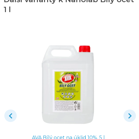
1 l
AVA Bílý ocet na úklid 10%, 5 l