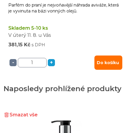
Parfém do praní je nejvoňavější náhrada aviváže, která
je vyvinuta na bázi vonných olejů.
Skladem 5-10 ks
V úterý
11. 8.
u Vás
381,15 Kč
s DPH
-
+
Do košíku
Naposledy prohlížené produkty
Smazat vše