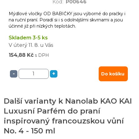
Kód
:
P00646
Mýdlové vločky OD BABIČKY jsou výborné do pračky i
na ruční praní. Poradí si i s odolnějšími skvrnami a jsou
účinné již při nízkých teplotách.
Skladem 3-5 ks
V úterý
11. 8.
u Vás
154,88 Kč
s DPH
-
+
Do košíku
Další varianty k Nanolab KAO KAI
Luxusní Parfém do praní
inspirovaný francouzskou vůní
No. 4 - 150 ml