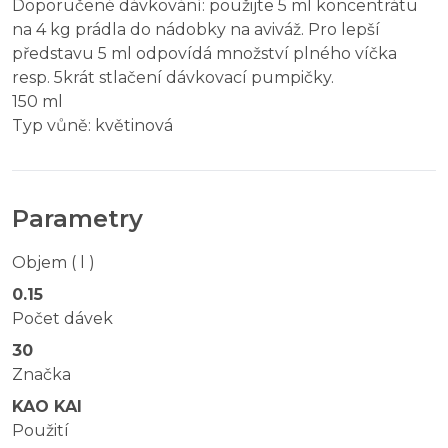
Doporučené dávkování: použijte 5 ml koncentrátu
na 4 kg prádla do nádobky na aviváž. Pro lepší
představu 5 ml odpovídá množství plného víčka
resp. 5krát stlačení dávkovací pumpičky.
150 ml
Typ vůně: květinová
Parametry
Objem ( l )
0.15
Počet dávek
30
Značka
KAO KAI
Použití