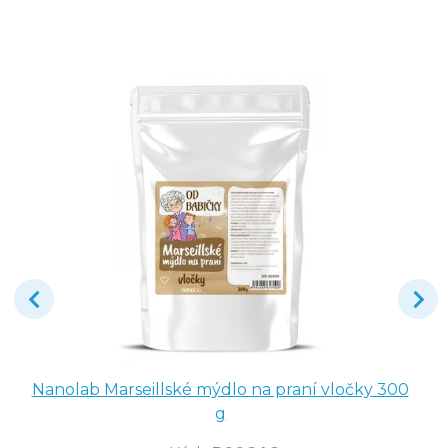
Nanolab Marseillské mýdlo na praní vločky 300
g