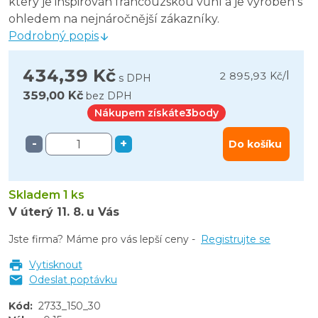
který je inspirován francouzskou vůní a je vyroben s
ohledem na nejnáročnější zákazníky.
Podrobný popis
434,39 Kč
l
2 895,93 Kč
/
s DPH
359,00 Kč
bez DPH
Nákupem získáte
3
body
-
+
Do košíku
Skladem 1 ks
V úterý
11. 8.
u Vás
Jste firma? Máme pro vás lepší ceny -
Registrujte se
Vytisknout
Odeslat poptávku
Kód
:
2733_150_30