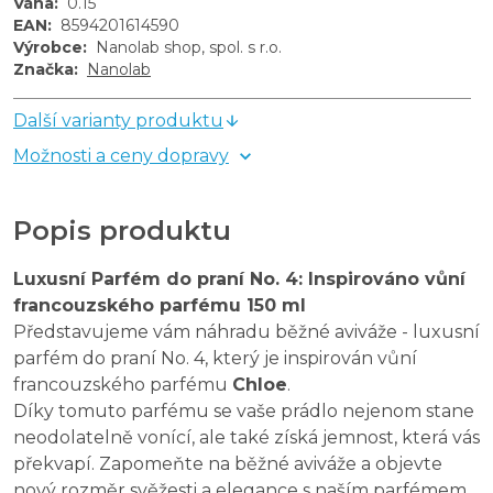
Váha
:
0.15
EAN
:
8594201614590
Výrobce
:
Nanolab shop, spol. s r.o.
Značka
:
Nanolab
Další varianty produktu
Možnosti a ceny dopravy
Popis produktu
Luxusní Parfém do praní No. 4: Inspirováno vůní
francouzského parfému 150 ml
Představujeme vám náhradu běžné aviváže - luxusní
parfém do praní No. 4, který je inspirován vůní
francouzského parfému
Chloe
.
Díky tomuto parfému se vaše prádlo nejenom stane
neodolatelně vonící, ale také získá jemnost, která vás
překvapí. Zapomeňte na běžné aviváže a objevte
nový rozměr svěžesti a elegance s naším parfémem