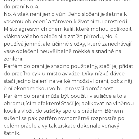
do praní No. 4.
No. 4 však není jen o vůni. Jeho složení je šetrné k
vašemu oblečení a zároveň k životnímu prostředí.
Místo agresivních chemikálií, které mohou poškodit
vlákna vašeho oblečení a zatížit přírodu, No. 4
používá jemné, ale účinné složky, které zanechávají
vaše oblečení neuvěřitelně měkké a snadné na
žehlení.
Parfém do praní je snadno použitelný, stačí jej přidat
do pracího cyklu místo aviváže. Díky nízké dávce
stačí jedno balení na velké množství praní, což z něj
činí ekonomickou volbu pro vaši domácnost.
Parfém do praní může být použit i v sušičce a to s
ohromujícím efektem! Stačí jej aplikovat na vlněnou
kouli a vložit do sušičky spolu s prádlem. Během
sušení se pak parfém rovnoměrně rozprostře po
celém prádle a vy tak získate dokonale voňavý
šatník.