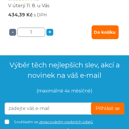
V úterý
11. 8.
u Vás
434,39 Kč
s DPH
-
+
Do košíku
Výběr těch nejlepších slev, akcí a
novinek na váš e-mail
(maximálně 4x měsíčně)
Přihlásit se
Souhlasím se
zpracováním osobních údajů