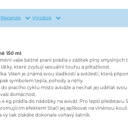
Recenze
Výrobce
ně 150 ml
mění vaše běžné praní prádla v zážitek plný smyslných t
 látky, které zvyšují sexuální touhu a přitažlivost.
lka. Višeň je známá svou sladkostí a svěžestí, která při
e pak symbolem tepla, pohody a něhy.
t do pracího cyklu místo aviváže a nechat jej udělat svou
 vaši domácnost.
4 kg prádla do nádobky na aviváž. Pro lepší představu 
ohromujícím efektem! Stačí jej aplikovat na vlněnou kouli
vy tak získáte dokonale voňavý šatník.