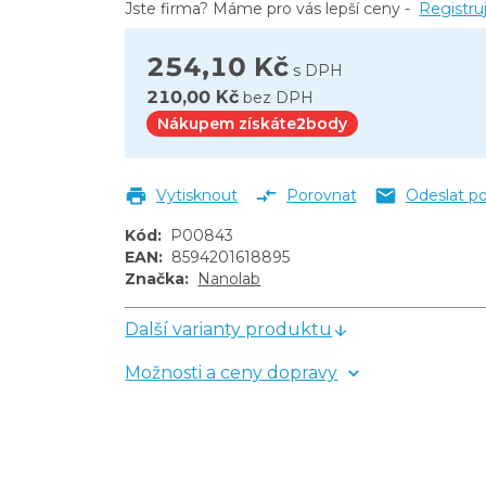
Jste firma? Máme pro vás lepší ceny -
Registru
254,10 Kč
s DPH
210,00 Kč
bez DPH
Nákupem získáte
2
body
Vytisknout
Porovnat
Odeslat p
Kód
:
P00843
EAN
:
8594201618895
Značka
:
Nanolab
Další varianty produktu
Možnosti a ceny dopravy