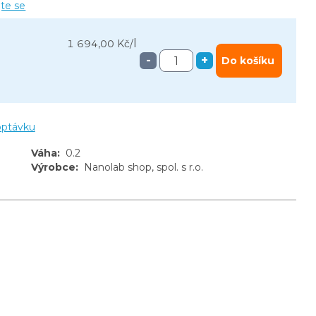
jte se
l
1 694,00 Kč
/
-
+
Do košíku
optávku
Váha
:
0.2
Výrobce
:
Nanolab shop, spol. s r.o.