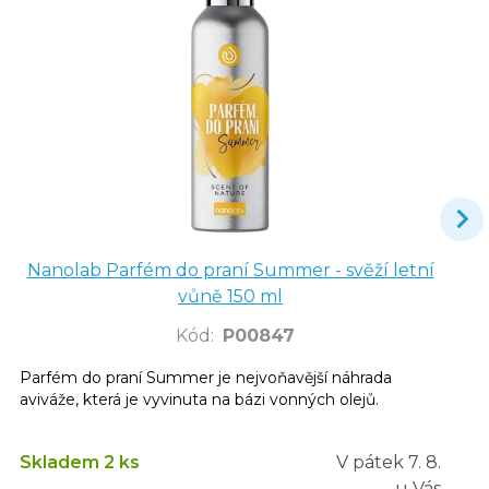
Nanolab Parfém do praní Summer - svěží letní
vůně 150 ml
Kód
:
P00847
Parfém do praní Summer je nejvoňavější náhrada
aviváže, která je vyvinuta na bázi vonných olejů.
Skladem 2 ks
V pátek
7. 8.
u Vás