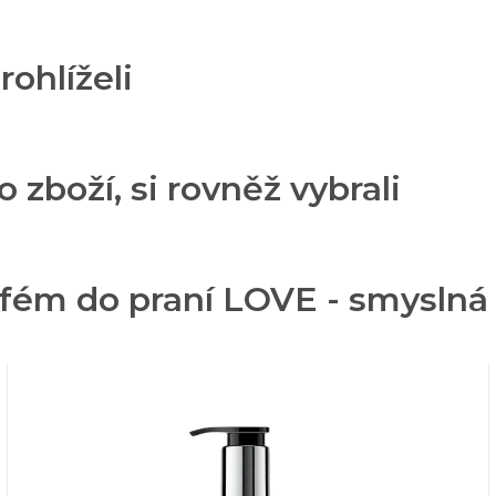
rohlíželi
o zboží, si rovněž vybrali
rfém do praní LOVE - smyslná