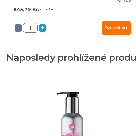
845,79 Kč
s DPH
-
+
Do košíku
Naposledy prohlížené prod