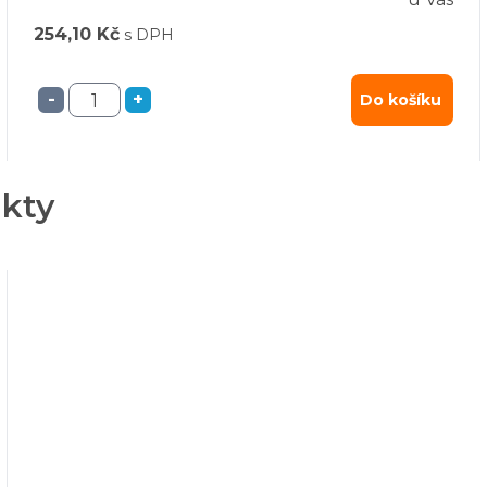
254,10 Kč
s DPH
-
+
Do košíku
ukty