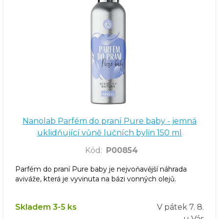
Nanolab Parfém do praní Pure baby - jemná
uklidňující vůně lučních bylin 150 ml
Kód
:
P00854
Parfém do praní Pure baby je nejvoňavější náhrada
aviváže, která je vyvinuta na bázi vonných olejů.
Skladem 3-5 ks
V pátek
7. 8.
u Vás