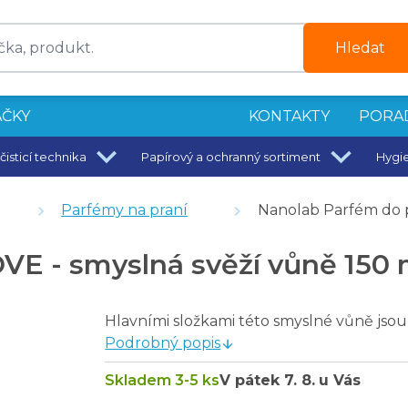
Hledat
ČKY
KONTAKTY
PORA
čisticí technika
Papírový a ochranný sortiment
Hygi
 francouzskou vůní No. 1 - 500 ml
cí vůně lučních bylin 150 ml
Parfémy na praní
Nanolab Parfém do p
150 ml
ml
VE - smyslná svěží vůně 150 
 150 ml
 na praní 250 ml
Hlavními složkami této smyslné vůně jsou 
m na praní 250 ml
Podrobný popis
Skladem 3-5 ks
V pátek
7. 8.
u Vás