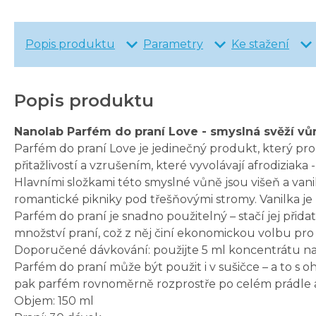
Popis produktu
Parametry
Ke stažení
Popis produktu
Nanolab Parfém do praní Love - smyslná svěží vů
Parfém do praní Love je jedinečný produkt, který pro
přitažlivostí a vzrušením, které vyvolávají afrodiziaka -
Hlavními složkami této smyslné vůně jsou višeň a vani
romantické pikniky pod třešňovými stromy. Vanilka j
Parfém do praní je snadno použitelný – stačí jej přida
množství praní, což z něj činí ekonomickou volbu pro
Doporučené dávkování: použijte 5 ml koncentrátu na 
Parfém do praní může být použit i v sušičce – a to s 
pak parfém rovnoměrně rozprostře po celém prádle a 
Objem: 150 ml