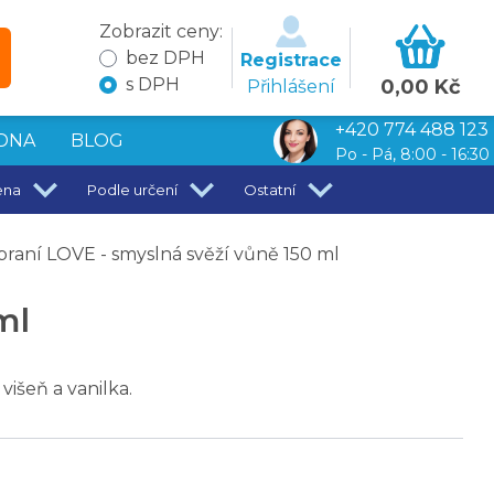
Zobrazit ceny:
bez DPH
Registrace
s DPH
0,00 Kč
Přihlášení
+420 774 488 123
DNA
BLOG
Po - Pá, 8:00 - 16:30
ena
Podle určení
Ostatní
raní LOVE - smyslná svěží vůně 150 ml
ml
višeň a vanilka.