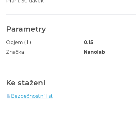
Praní: 30 dávek
Parametry
Objem ( l )
0.15
Značka
Nanolab
Ke stažení
Bezpečnostní list