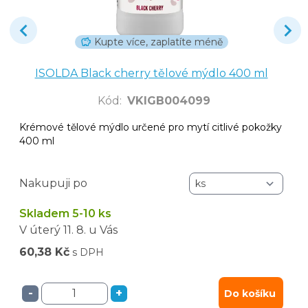
Kupte více, zaplatíte méně
ISOLDA Black cherry tělové mýdlo 400 ml
Kód
:
VKIGB004099
Krémové tělové mýdlo určené pro mytí citlivé pokožky
400 ml
Nakupuji po
Skladem 5-10 ks
V úterý
11. 8.
u Vás
60,38 Kč
s DPH
-
+
Do košíku