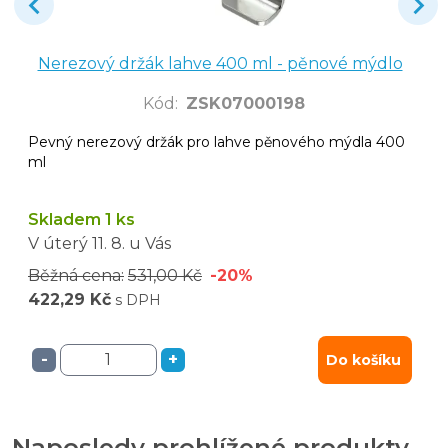
Nerezový držák lahve 400 ml - pěnové mýdlo
Kód
:
ZSK07000198
Pevný nerezový držák pro lahve pěnového mýdla 400
ml
Skladem 1 ks
V úterý
11. 8.
u Vás
Běžná cena:
531,00 Kč
-20%
422,29 Kč
s DPH
-
+
Do košíku
Naposledy prohlížené produkty