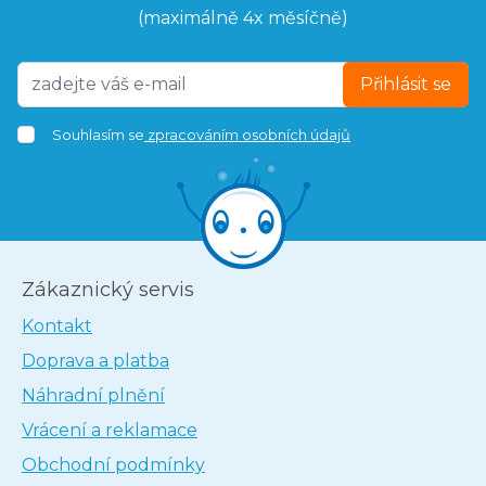
(maximálně 4x měsíčně)
Přihlásit se
Souhlasím se
zpracováním osobních údajů
Zákaznický servis
Kontakt
Doprava a platba
Náhradní plnění
Vrácení a reklamace
Obchodní podmínky