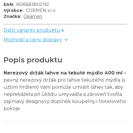
EAN
:
8595683802192
Výrobce
:
CORMEN s.r.o.
Značka
:
Cleamen
Další varianty produktu
Možnosti a ceny dopravy
Popis produktu
Nerezový držák lahve na tekuté mýdlo 400 ml -
pevný nerezový držák pro lahve tekutého mýdla (s
užším hrdlem) Vám pomůže umístit láhev tak, aby
nepřekážela při úklidu umyvadla a zároveň tvořila
zajímavý designový doplněk koupelny i hotelového
pokoje.