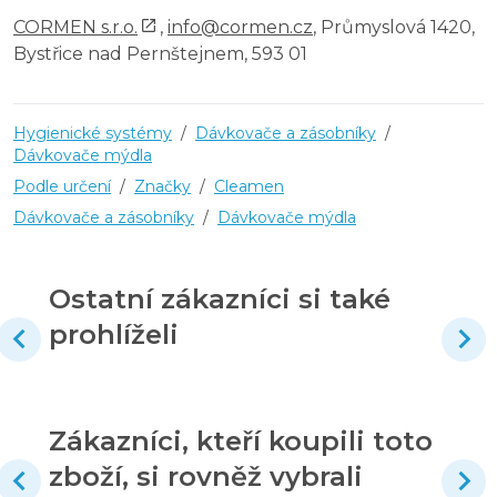
CORMEN s.r.o.
,
info@cormen.cz
, Průmyslová 1420,
Bystřice nad Pernštejnem, 593 01
Hygienické systémy
/
Dávkovače a zásobníky
/
Dávkovače mýdla
Podle určení
/
Značky
/
Cleamen
Dávkovače a zásobníky
/
Dávkovače mýdla
Ostatní zákazníci si také
prohlíželi
Zákazníci, kteří koupili toto
zboží, si rovněž vybrali