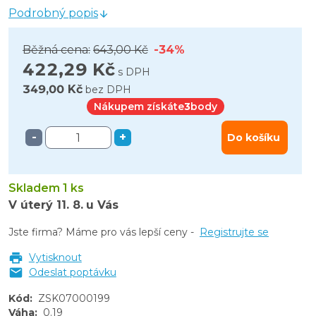
Podrobný popis
Běžná cena:
643,00 Kč
-34%
422,29 Kč
s DPH
349,00 Kč
bez DPH
Nákupem získáte
3
body
-
+
Do košíku
Skladem 1 ks
V úterý
11. 8.
u Vás
Jste firma? Máme pro vás lepší ceny -
Registrujte se
Vytisknout
Odeslat poptávku
Kód
:
ZSK07000199
Váha
:
0.19