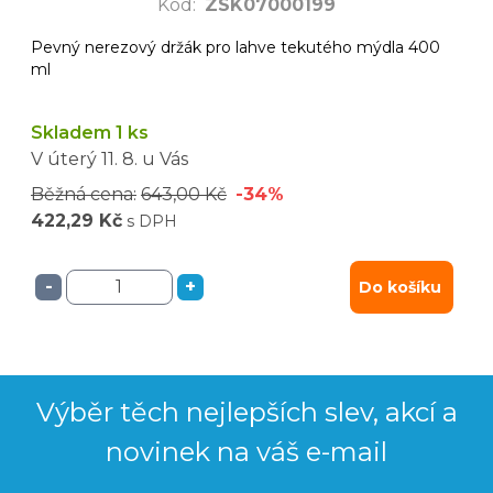
Kód
:
ZSK07000199
Pevný nerezový držák pro lahve tekutého mýdla 400
ml
Skladem 1 ks
V úterý
11. 8.
u Vás
Běžná cena:
643,00 Kč
-34%
422,29 Kč
s DPH
-
+
Do košíku
Výběr těch nejlepších slev, akcí a
novinek na váš e-mail