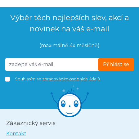
Výběr těch nejlepších slev, akcí a
novinek na váš e-mail
(maximálně 4x měsíčně)
Přihlásit se
Souhlasím se
zpracováním osobních údajů
Zákaznický servis
Kontakt