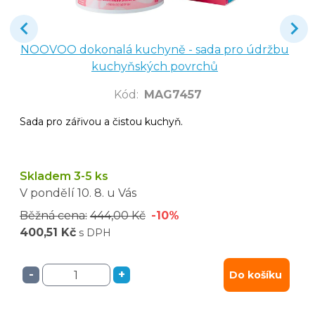
NOOVOO dokonalá kuchyně - sada pro údržbu
kuchyňských povrchů
Kód
:
MAG7457
Sada pro zářivou a čistou kuchyň.
Skladem 3-5 ks
V pondělí
10. 8.
u Vás
Běžná cena:
444,00 Kč
-10%
400,51 Kč
s DPH
-
+
Do košíku