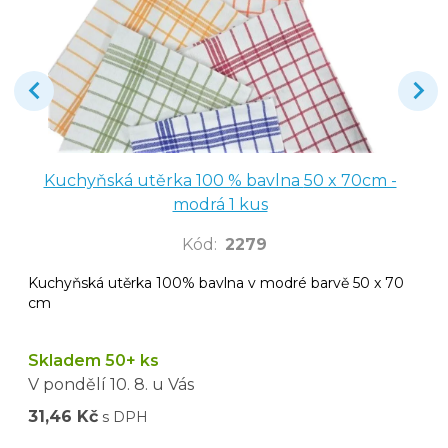
Kuchyňská utěrka 100 % bavlna 50 x 70cm -
modrá 1 kus
Kód
:
2279
Kuchyňská utěrka 100% bavlna v modré barvě 50 x 70
cm
Skladem 50+ ks
V pondělí
10. 8.
u Vás
31,46 Kč
s DPH