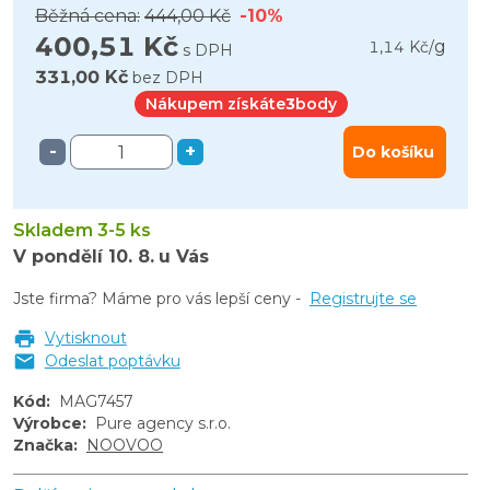
Běžná cena:
444,00 Kč
-10%
400,51 Kč
g
1,14 Kč
/
s DPH
331,00 Kč
bez DPH
Nákupem získáte
3
body
-
+
Do košíku
Skladem 3-5 ks
V pondělí
10. 8.
u Vás
Jste firma? Máme pro vás lepší ceny -
Registrujte se
Vytisknout
Odeslat poptávku
Kód
:
MAG7457
Výrobce
:
Pure agency s.r.o.
Značka
:
NOOVOO