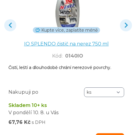
Kupte více, zaplatíte méně
IO SPLENDO čistič na nerez 750 ml
Kód
:
0140IO
Čistí, leští a dlouhodobě chrání nerezové povrchy.
Nakupuji po
Skladem 10+ ks
V pondělí
10. 8.
u Vás
67,76 Kč
s DPH