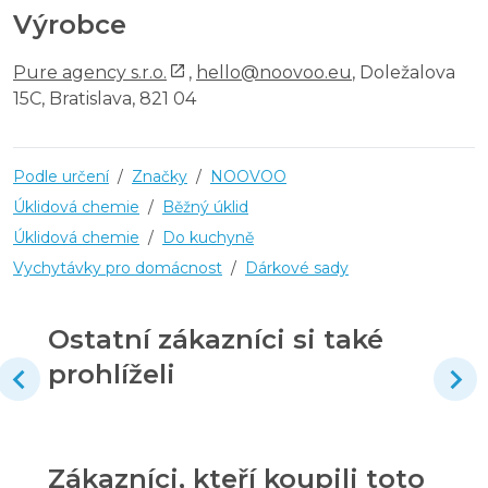
Výrobce
Pure agency s.r.o.
,
hello@noovoo.eu
, Doležalova
15C, Bratislava, 821 04
Podle určení
/
Značky
/
NOOVOO
Úklidová chemie
/
Běžný úklid
Úklidová chemie
/
Do kuchyně
Vychytávky pro domácnost
/
Dárkové sady
Ostatní zákazníci si také
prohlíželi
Zákazníci, kteří koupili toto