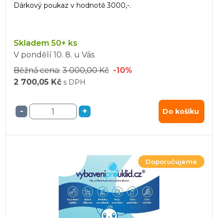
Dárkový poukaz v hodnotě 3000,-.
Skladem 50+ ks
V pondělí
10. 8.
u Vás
Běžná cena:
3 000,00 Kč
-10%
2 700,05 Kč
s DPH
-
+
Do košíku
Doporučujeme