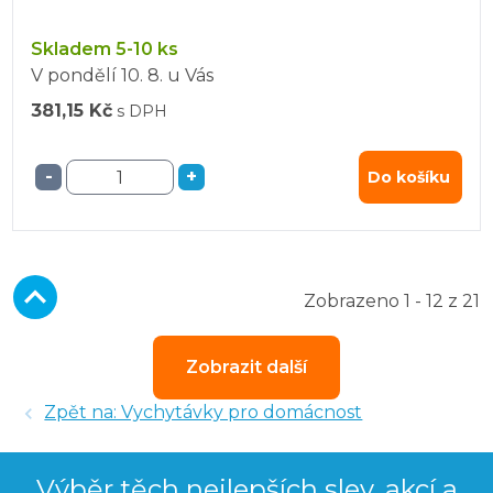
Skladem 5-10 ks
V pondělí
10. 8.
u Vás
381,15 Kč
s DPH
-
+
Do košíku
Zobrazeno 1 - 12 z 21
Zobrazit další
Zpět na: Vychytávky pro domácnost
Výběr těch nejlepších slev, akcí a