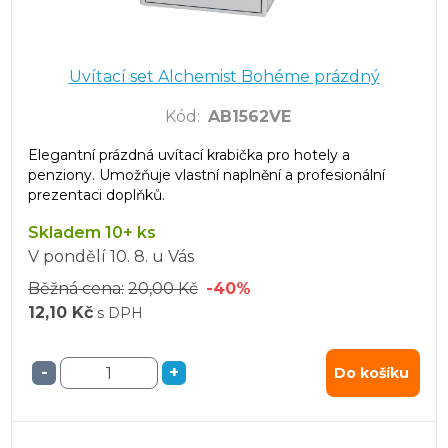
Uvítací set Alchemist Bohéme prázdný
Kód
:
AB1562VE
Elegantní prázdná uvítací krabička pro hotely a
penziony. Umožňuje vlastní naplnění a profesionální
prezentaci doplňků.
Skladem 10+ ks
V pondělí
10. 8.
u Vás
Běžná cena:
20,00 Kč
-40%
12,10 Kč
s DPH
-
+
Do košíku