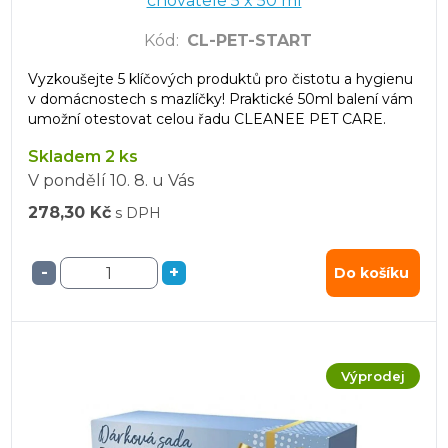
chovatele 5 x 50 ml
Kód
:
CL-PET-START
Vyzkoušejte 5 klíčových produktů pro čistotu a hygienu
v domácnostech s mazlíčky! Praktické 50ml balení vám
umožní otestovat celou řadu CLEANEE PET CARE.
Skladem 2 ks
V pondělí
10. 8.
u Vás
278,30 Kč
s DPH
-
+
Do košíku
Výprodej