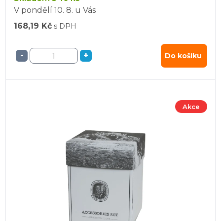
V pondělí
10. 8.
u Vás
168,19 Kč
s DPH
-
+
Do košíku
Akce