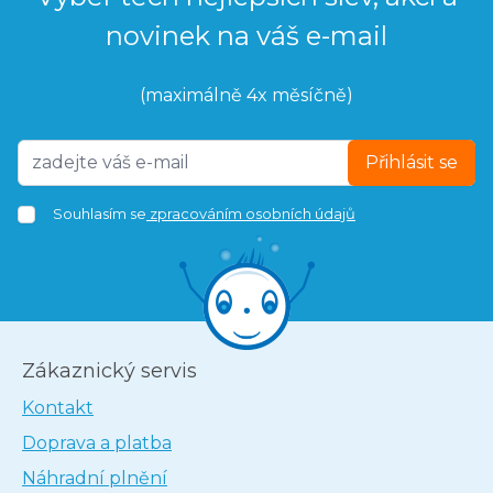
novinek na váš e-mail
(maximálně 4x měsíčně)
Přihlásit se
Souhlasím se
zpracováním osobních údajů
Zákaznický servis
Kontakt
Doprava a platba
Náhradní plnění