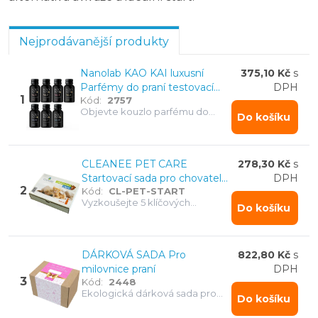
Jarní úklid bez starostí - balíček Cormen pro celý domo
Jaro v čistotě - kompletní úklidový balíček Cormen
Nejprodávanější produkty
Nanolab KAO KAI luxusní
375,10 Kč
s
Parfémy do praní testovací
DPH
1
Kód:
2757
SADA 7 ks
Objevte kouzlo parfému do
Do košíku
praní KAO KAI, který je inspirován
francouzskou vůní a je vyroben s
ohledem na nejnáročnější
zákazníky.
CLEANEE PET CARE
278,30 Kč
s
Startovací sada pro chovatele
DPH
2
Kód:
CL-PET-START
5 x 50 ml
Vyzkoušejte 5 klíčových
Do košíku
produktů pro čistotu a hygienu v
domácnostech s mazlíčky!
Praktické 50ml balení vám
umožní otestovat celou řadu
DÁRKOVÁ SADA Pro
822,80 Kč
s
CLEANEE PET CARE.
milovnice praní
DPH
3
Kód:
2448
Ekologická dárková sada pro
Do košíku
voňavé praní: vločky na praní,
aviváž, prací gel, vlněné koule,