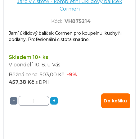
Jaro v čistotě - kompletní úklidový balíček
Cormen
Kód
:
VH875214
Jarní úklidový balíček Cormen pro koupelnu, kuchyň i
podlahy. Profesionální čistota snadno.
Skladem 10+ ks
V pondělí
10. 8.
u Vás
Běžná cena:
503,00 Kč
-9%
457,38 Kč
s DPH
-
+
Do košíku