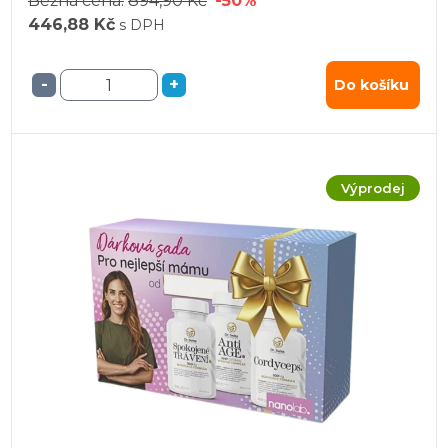
Běžná cena:
894,90 Kč
-50%
446,88 Kč
s DPH
-
+
Do košíku
Výprodej