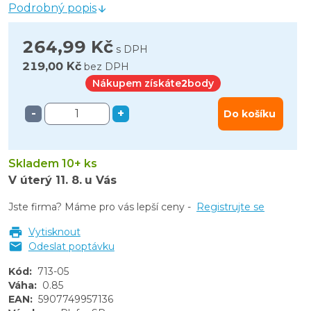
Podrobný popis
264,99 Kč
s DPH
219,00 Kč
bez DPH
Nákupem získáte
2
body
-
+
Do košíku
Skladem 10+ ks
V úterý
11. 8.
u Vás
Jste firma? Máme pro vás lepší ceny -
Registrujte se
Vytisknout
Odeslat poptávku
Kód
:
713-05
Váha
:
0.85
EAN
:
5907749957136