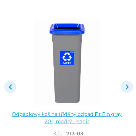
Odpadkový koš na tříděný odpad Fit Bin gray
20 l, modrý - papír
Kód
:
713-03