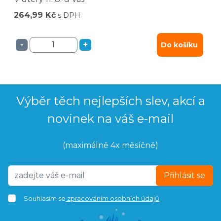
264,99 Kč
s DPH
-
+
Do košíku
Výběr těch nejlepších slev, akcí a
novinek na váš e-mail
(maximálně 4x měsíčně)
Přihlásit se
Souhlasím se
zpracováním osobních údajů