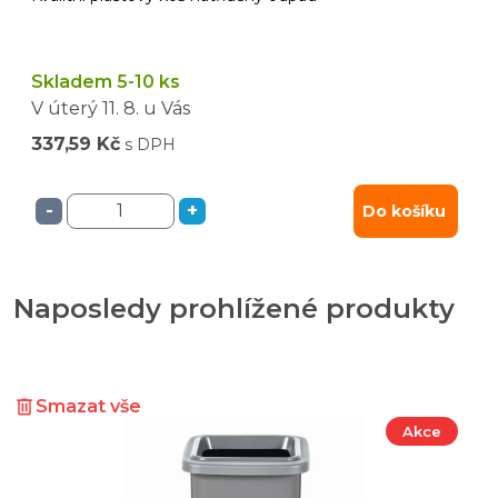
Skladem 5-10 ks
V úterý
11. 8.
u Vás
337,59 Kč
s DPH
-
+
Do košíku
Naposledy prohlížené produkty
Smazat vše
Akce