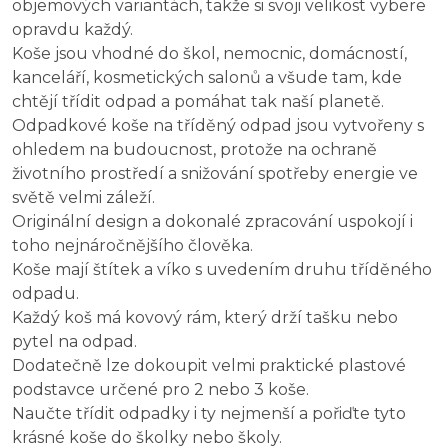
objemových variantách, takže si svoji velikost vybere
opravdu každý.
Koše jsou vhodné do škol, nemocnic, domácností,
kanceláří, kosmetických salonů a všude tam, kde
chtějí třídit odpad a pomáhat tak naší planetě.
Odpadkové koše na tříděný odpad jsou vytvořeny s
ohledem na budoucnost, protože na ochraně
životního prostředí a snižování spotřeby energie ve
světě velmi záleží.
Originální design a dokonalé zpracování uspokojí i
toho nejnáročnějšího člověka.
Koše mají štítek a víko s uvedením druhu tříděného
odpadu.
Každý koš má kovový rám, který drží tašku nebo
pytel na odpad.
Dodatečně lze dokoupit velmi praktické plastové
podstavce určené pro 2 nebo 3 koše.
Naučte třídit odpadky i ty nejmenší a pořiďte tyto
krásné koše do školky nebo školy.