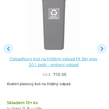
Odpadkový koš na tříděný odpad Fit Bin gray
20 l, šedý - směsný odpad
Kód
:
713-05
Kvalitní plastový koš na tříděný odpad.
Skladem 10+ ks
V úterý
11. 8.
u Vás