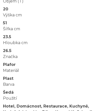
Objem ( l )
20
Výška cm
51
Šířka cm
23.5
Hloubka cm
26.5
Značka
Plafor
Materiál
Plast
Barva
Šedá
Použití
Hotel, Domácnost, Restaurace, Kuchyně,