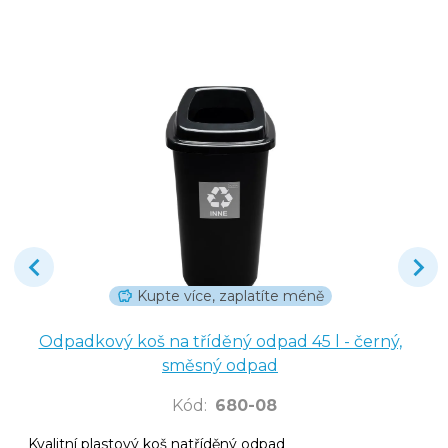
Kupte více, zaplatíte méně
Odpadkový koš na tříděný odpad 45 l - černý,
směsný odpad
Kód
:
680-08
Kvalitní plastový koš natříděný odpad