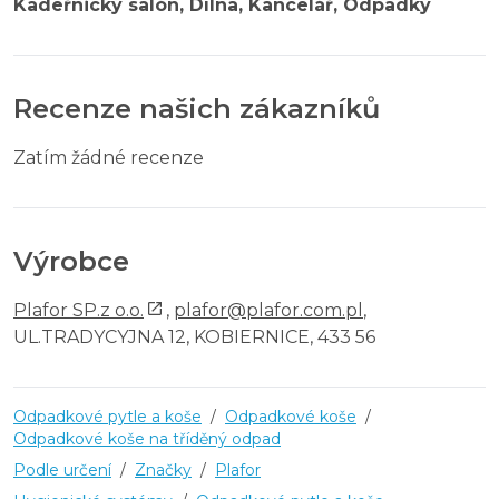
Kadeřnický salón, Dílna, Kancelář, Odpadky
Recenze našich zákazníků
Zatím žádné recenze
Výrobce
Plafor SP.z o.o.
,
plafor@plafor.com.pl
,
UL.TRADYCYJNA 12, KOBIERNICE, 433 56
Odpadkové pytle a koše
/
Odpadkové koše
/
Odpadkové koše na tříděný odpad
Podle určení
/
Značky
/
Plafor