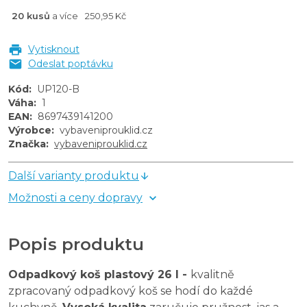
20 kusů
a více
250,95 Kč
Vytisknout
Odeslat poptávku
Kód
:
UP120-B
Váha
:
1
EAN
:
8697439141200
Výrobce
:
vybaveniprouklid.cz
Značka
:
vybaveniprouklid.cz
Další varianty produktu
Možnosti a ceny dopravy
Popis produktu
Odpadkový koš plastový 26 l -
kvalitně
zpracovaný odpadkový koš se hodí do každé