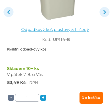
Odpadkový koš plastový 5 l - šedý
Kód
:
UP114-B
Kvalitní odpadkový koš
Skladem 10+ ks
V pátek
7. 8.
u Vás
83,49 Kč
s DPH
-
+
Do košíku