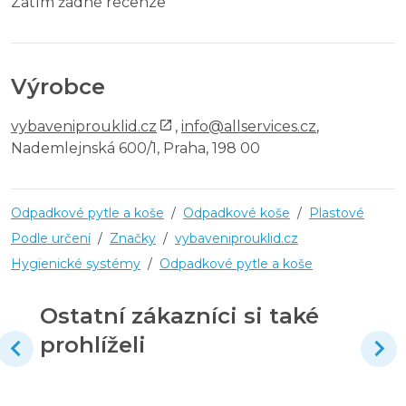
Zatím žádné recenze
Výrobce
vybaveniprouklid.cz
,
info@allservices.cz
,
Nademlejnská 600/1, Praha, 198 00
Odpadkové pytle a koše
/
Odpadkové koše
/
Plastové
Podle určení
/
Značky
/
vybaveniprouklid.cz
Hygienické systémy
/
Odpadkové pytle a koše
Ostatní zákazníci si také
prohlíželi