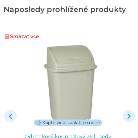
Naposledy prohlížené produkty
Smazat vše
Kupte více, zaplatíte méně
Odpadkový koš plastový 26 l - šedý