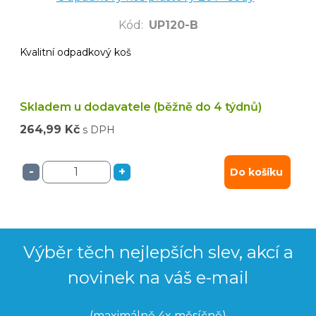
Kód
:
UP120-B
Kvalitní odpadkový koš
Skladem u dodavatele (běžně do 4 týdnů)
264,99 Kč
s DPH
-
+
Do košíku
Výběr těch nejlepších slev, akcí a
novinek na váš e-mail
(maximálně 4x měsíčně)