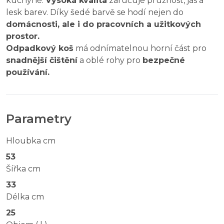
kuchyně.
Vysoká kvalita
zaručuje pružnost, jas a
lesk barev. Díky šedé barvě se hodí nejen do
domácnosti, ale i do pracovních a užitkových
prostor.
Odpadkový koš
má odnímatelnou horní část pro
snadnější čištění
a oblé rohy pro
bezpečné
používání.
Parametry
Hloubka cm
53
Šířka cm
33
Délka cm
25