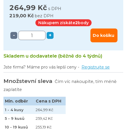
264,99 Kč
s DPH
219,00 Kč
bez DPH
Nákupem získáte
2
body
-
+
Do košíku
Skladem u dodavatele (běžně do 4 týdnů)
Jste firma? Máme pro vás lepší ceny -
Registrujte se
Množstevní sleva
Čím víc nakoupíte, tím méně
zaplatíte
Min. odběr
Cena s DPH
1 - 4 kusy
264,99 Kč
5 - 9 kusů
259,42 Kč
10 - 19 kusů
255,19 Kč