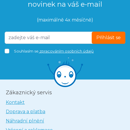
novinek na váš e-mail
(maximálně 4x měsíčně)
Přihlásit se
Souhlasím se
zpracováním osobních údajů
Zákaznický servis
Kontakt
Doprava a platba
Náhradní plnění