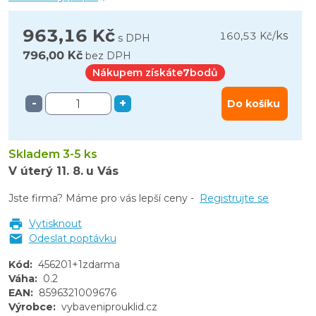
963,16 Kč
ks
160,53 Kč
/
s DPH
796,00 Kč
bez DPH
Nákupem získáte
7
bodů
-
+
Do košíku
Skladem 3-5 ks
V úterý
11. 8.
u Vás
Jste firma? Máme pro vás lepší ceny -
Registrujte se
Vytisknout
Odeslat poptávku
Kód
:
456201+1zdarma
Váha
:
0.2
EAN
:
8596321009676
Výrobce
:
vybaveniprouklid.cz