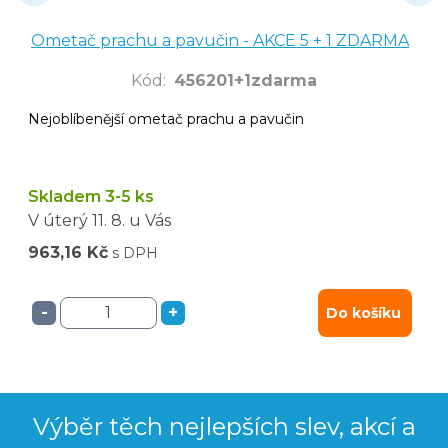
Ometač prachu a pavučin - AKCE 5 + 1 ZDARMA
Kód
:
456201+1zdarma
Nejoblíbenější ometač prachu a pavučin
Skladem 3-5 ks
V úterý
11. 8.
u Vás
963,16 Kč
s DPH
-
+
Do košíku
Výběr těch nejlepších slev, akcí a