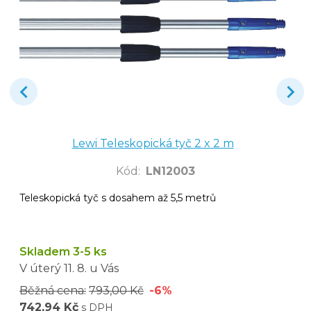
Lewi Teleskopická tyč 2 x 2 m
Kód
:
LN12003
Teleskopická tyč s dosahem až 5,5 metrů
Skladem 3-5 ks
V úterý
11. 8.
u Vás
Běžná cena:
793,00 Kč
-6%
742,94 Kč
s DPH