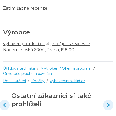
Zatím žádné recenze
Výrobce
vybaveniprouklid.cz
,
info@allservices.cz
,
Nademlejnská 600/1, Praha, 198 00
Úklidová technika
/
Mytí oken / Okenní program
/
Ometače prachu a pavučin
Podle určení
/
Značky
/
vybaveniprouklid.cz
Ostatní zákazníci si také
prohlíželi