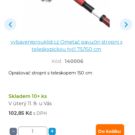
vybaveniprouklid.cz Ometač pavučin stropní s
teleskopickou tyčí 75/150 cm
Kód
:
140006
Oprašovač stropní s teleskopem 150 cm
Skladem 10+ ks
V úterý
11. 8.
u Vás
102,85 Kč
s DPH
-
+
Do košíku