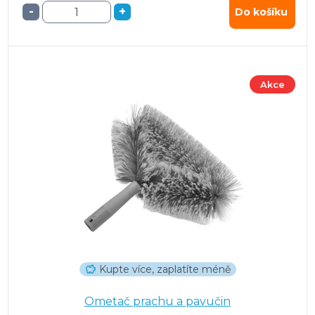
-
+
Do košíku
Akce
Kupte více, zaplatíte méně
Ometač prachu a pavučin