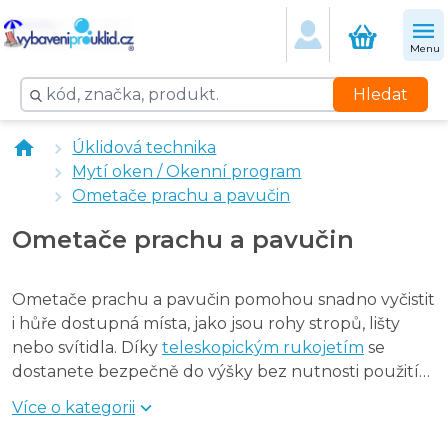
vybaveniprouklid.cz Ometač pavučin stropní s teleskopi
Ometač prachu a pavučin
Menu
Ometač prachu a pavučin lomený
UNGER Ometač z ovčí vlny na teleskopickou tyč
Hledat
UNGER ometač prachu a pavučin
Ometač prachu a pavučin - AKCE 5 + 1 ZDARMA
Úklidová technika
Moerman DUSTERS - ometač prachu a pavučin
Mytí oken / Okenní program
Moerman DUSTERS PIPE -ometač prachu a pavučin
Ometače prachu a pavučin
Ometač prachu a pavučin s teleskopickou tyčí Lewi 2 x
Prachovka žinylka s rukojetí
Ometače prachu a pavučin
Lewi Ometač prachu a pavučin přírodní
Čistič žaluzií s kartáčkem 2v1
Ometač prachu s teleskopickou rukojetí 75 cm
Ometače prachu a pavučin pomohou snadno vyčistit
i hůře dostupná místa, jako jsou rohy stropů, lišty
nebo svítidla. Díky
teleskopickým rukojetím
se
dostanete bezpečně do výšky bez nutnosti použití
žebříku.
Více o kategorii
Oblíbenou volbou je
UNGER ometač z ovčí vlny
,