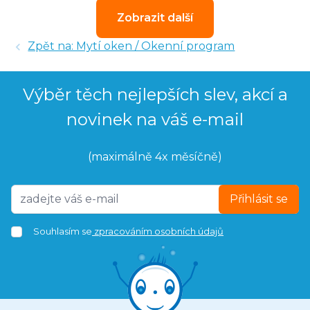
Zobrazit další
Zpět na: Mytí oken / Okenní program
Výběr těch nejlepších slev, akcí a
novinek na váš e-mail
(maximálně 4x měsíčně)
Přihlásit se
Souhlasím se
zpracováním osobních údajů