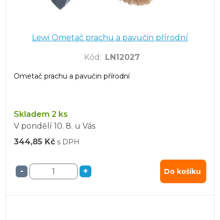
Lewi Ometač prachu a pavučin přírodní
Kód
:
LN12027
Ometač prachu a pavučin přírodní
Skladem 2 ks
V pondělí
10. 8.
u Vás
344,85 Kč
s DPH
-
+
Do košíku