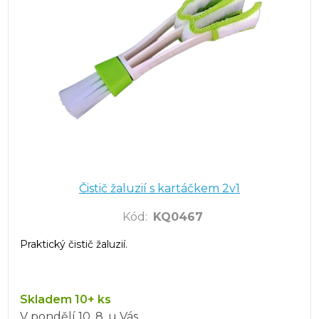
Čistič žaluzií s kartáčkem 2v1
Kód
:
KQ0467
Praktický čistič žaluzií.
Skladem 10+ ks
V pondělí
10. 8.
u Vás