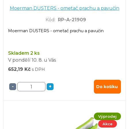
Moerman DUSTERS - ometač prachu a pavučin
Kód
:
RP-A-21909
Moerman DUSTERS - ometač prachu a pavučin
Skladem 2 ks
V pondělí
10. 8.
u Vás
652,19 Kč
s DPH
-
+
Do košíku
Výprodej
Akce