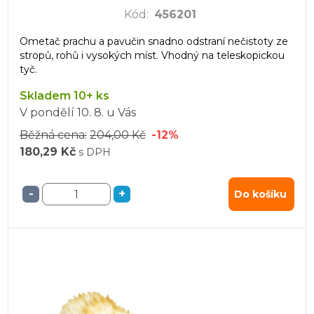
Kód
:
456201
Ometač prachu a pavučin snadno odstraní nečistoty ze
stropů, rohů i vysokých míst. Vhodný na teleskopickou
tyč.
Skladem 10+ ks
V pondělí
10. 8.
u Vás
Běžná cena:
204,00 Kč
-12%
180,29 Kč
s DPH
-
+
Do košíku