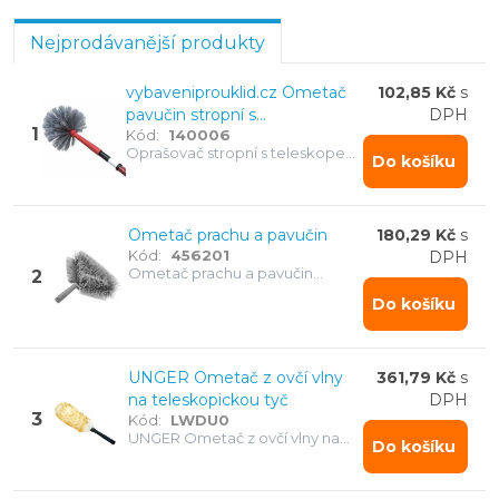
který je šetrný k povrchům. Doporučujeme také
Nejprodávanější produkty
praktický
Moerman Dusters Pipe
, ideální pro
odstraňování pavučin i jemného prachu.
vybaveniprouklid.cz Ometač
102,85 Kč
s
pavučin stropní s
DPH
1
Kód:
140006
teleskopickou tyčí 75/150 cm
Oprašovač stropní s teleskopem
Do košíku
150 cm
Ometač prachu a pavučin
180,29 Kč
s
Kód:
456201
DPH
Ometač prachu a pavučin
2
snadno odstraní nečistoty ze
Do košíku
stropů, rohů i vysokých míst.
Vhodný na teleskopickou tyč.
UNGER Ometač z ovčí vlny
361,79 Kč
s
na teleskopickou tyč
DPH
3
Kód:
LWDU0
UNGER Ometač z ovčí vlny na
Do košíku
teleskopickou tyč