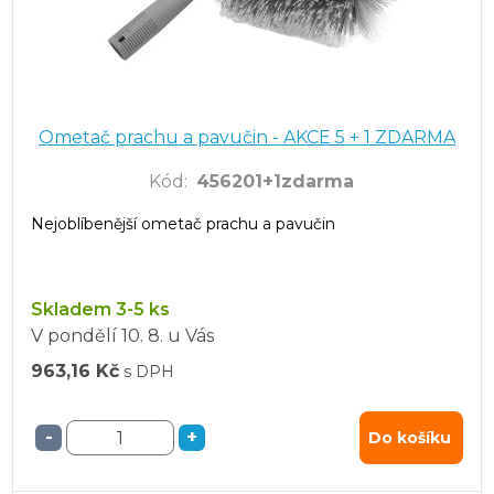
Ometač prachu a pavučin - AKCE 5 + 1 ZDARMA
Kód
:
456201+1zdarma
Nejoblíbenější ometač prachu a pavučin
Skladem 3-5 ks
V pondělí
10. 8.
u Vás
963,16 Kč
s DPH
-
+
Do košíku