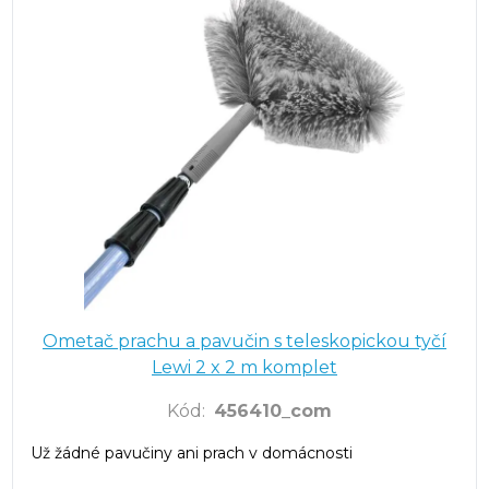
Ometač prachu a pavučin s teleskopickou tyčí
Lewi 2 x 2 m komplet
Kód
:
456410_com
Už žádné pavučiny ani prach v domácnosti