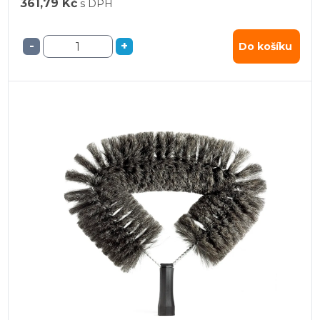
361,79 Kč
s DPH
-
+
Do košíku