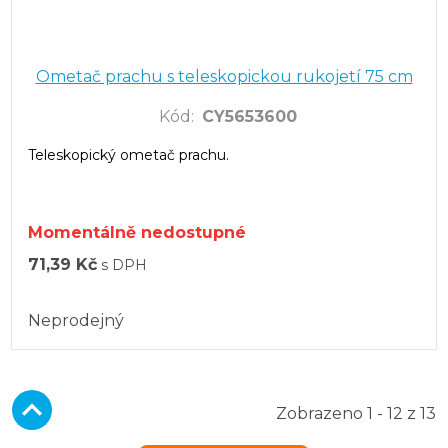
Ometač prachu s teleskopickou rukojetí 75 cm
Kód
:
CY5653600
Teleskopický ometač prachu.
Momentálně nedostupné
71,39 Kč
s DPH
Neprodejný
Zobrazeno 1 - 12 z 13