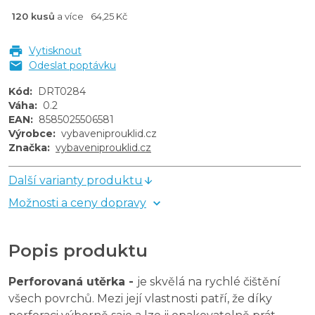
120 kusů
a více
64,25 Kč
Vytisknout
Odeslat poptávku
Kód
:
DRT0284
Váha
:
0.2
EAN
:
8585025506581
Výrobce
:
vybaveniprouklid.cz
Značka
:
vybaveniprouklid.cz
Další varianty produktu
Možnosti a ceny dopravy
Popis produktu
Perforovaná utěrka -
je skvělá na rychlé čištění
všech povrchů. Mezi její vlastnosti patří, že díky