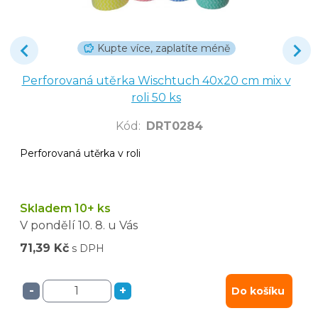
Kupte více, zaplatíte méně
Perforovaná utěrka Wischtuch 40x20 cm mix v
roli 50 ks
Kód
:
DRT0284
Perforovaná utěrka v roli
Skladem 10+ ks
V pondělí
10. 8.
u Vás
71,39 Kč
s DPH
-
+
Do košíku