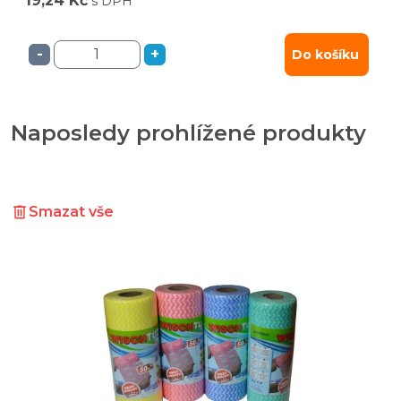
19,24 Kč
s DPH
-
+
Do košíku
Naposledy prohlížené produkty
Smazat vše