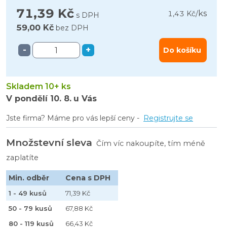
71,39 Kč
ks
1,43 Kč
/
s DPH
59,00 Kč
bez DPH
-
+
Do košíku
Skladem 10+ ks
V pondělí
10. 8.
u Vás
Jste firma? Máme pro vás lepší ceny -
Registrujte se
Množstevní sleva
Čím víc nakoupíte, tím méně
zaplatíte
Min. odběr
Cena s DPH
1 - 49 kusů
71,39 Kč
50 - 79 kusů
67,88 Kč
80 - 119 kusů
66,43 Kč