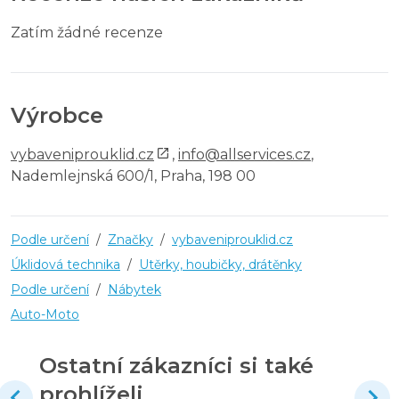
Zatím žádné recenze
Výrobce
vybaveniprouklid.cz
,
info@allservices.cz
,
Nademlejnská 600/1, Praha, 198 00
Podle určení
/
Značky
/
vybaveniprouklid.cz
Úklidová technika
/
Utěrky, houbičky, drátěnky
Podle určení
/
Nábytek
Auto-Moto
Ostatní zákazníci si také
prohlíželi