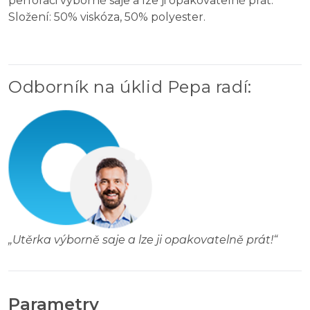
perforaci výborně saje a lze ji opakovatelně prát.
Složení: 50% viskóza, 50% polyester.
Odborník na úklid Pepa radí
:
„
Utěrka výborně saje a lze ji opakovatelně prát!
“
Parametry