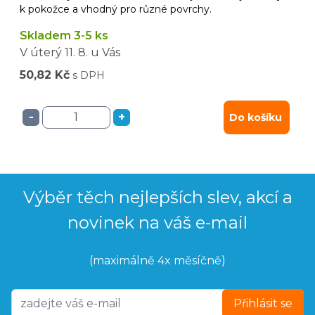
k pokožce a vhodný pro různé povrchy.
Skladem 3-5 ks
V úterý
11. 8.
u Vás
50,82 Kč
s DPH
-
+
Do košíku
Výběr těch nejlepších slev, akcí a
novinek na váš e-mail
(maximálně 4x měsíčně)
Přihlásit se