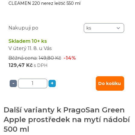
CLEAMEN 220 nerez leštič 550 ml
Nakupuji po
Skladem 10+ ks
V úterý
11. 8.
u Vás
Běžná cena:
149,80 Kč
-14%
129,47 Kč
s DPH
-
+
Do košíku
Další varianty k PragoSan Green
Apple prostředek na mytí nádobí
500 ml