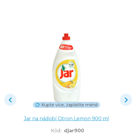
Kupte více, zaplatíte méně
Jar na nádobí Citron Lemon 900 ml
Kód
:
djar900