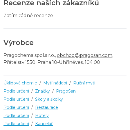
Recenze našich zákazníků
Zatím žádné recenze
Výrobce
Pragochema spol.s r.o.
,
obchod@pragosan.com
,
Přátelství 550, Praha 10-Uhříněves, 104 00
Úklidová chemie
/
Mytí nádobí
/
Ruční mytí
Podle určení
/
Značky
/
PragoSan
Podle určení
/
Školy a školky
Podle určení
/
Restaurace
Podle určení
/
Hotely
Podle určení
/
Kancelář