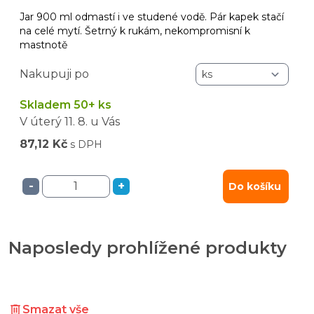
Jar 900 ml odmastí i ve studené vodě. Pár kapek stačí
na celé mytí. Šetrný k rukám, nekompromisní k
mastnotě
Nakupuji po
Skladem 50+ ks
V úterý
11. 8.
u Vás
87,12 Kč
s DPH
-
+
Do košíku
Naposledy prohlížené produkty
Smazat vše