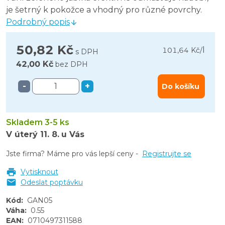
je šetrný k pokožce a vhodný pro různé povrchy.
Podrobný popis
50,82 Kč
l
101,64 Kč
/
s DPH
42,00 Kč
bez DPH
-
+
Do košíku
Skladem 3-5 ks
V úterý
11. 8.
u Vás
Jste firma? Máme pro vás lepší ceny -
Registrujte se
Vytisknout
Odeslat poptávku
Kód
:
GAN05
Váha
:
0.55
EAN
:
0710497311588