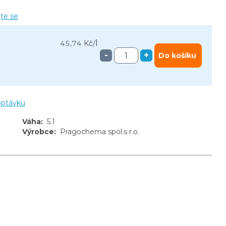
jte se
l
45,74 Kč
/
-
+
Do košíku
optávku
Váha
:
5.1
Výrobce
:
Pragochema spol.s r.o.