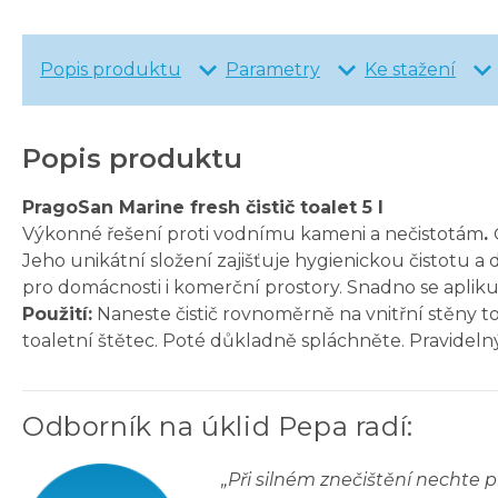
Popis produktu
Parametry
Ke stažení
Popis produktu
PragoSan Marine fresh čistič toalet 5 l
Výkonné řešení proti vodnímu kameni a nečistotám
.
Jeho unikátní složení zajišťuje hygienickou čistotu a
pro domácnosti i komerční prostory. Snadno se aplik
Použití:
Naneste čistič rovnoměrně na vnitřní stěny t
toaletní štětec. Poté důkladně spláchněte. Pravideln
Odborník na úklid Pepa radí
:
„
Při silném znečištění nechte 