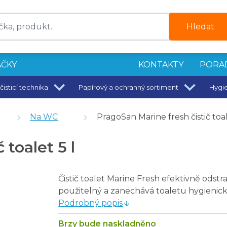
Hledat
ČKY
KONTAKTY
PORA
čisticí technika
Papírový a ochranný sortiment
Hygi
kna na okna
Na WC
PragoSan Marine fresh čistič toal
 toalet 5 l
5 um
Čistič toalet Marine Fresh efektivně odstr
použitelný a zanechává toaletu hygienicky
Podrobný popis
Brzy bude naskladněno