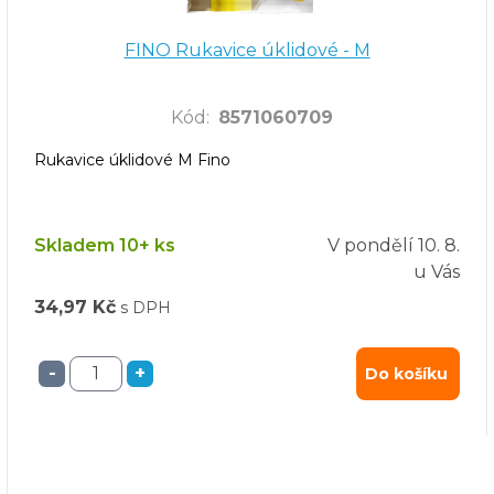
FINO Rukavice úklidové - M
Kód
:
8571060709
Rukavice úklidové M Fino
Skladem 10+ ks
V pondělí
10. 8.
u Vás
34,97 Kč
s DPH
-
+
Do košíku