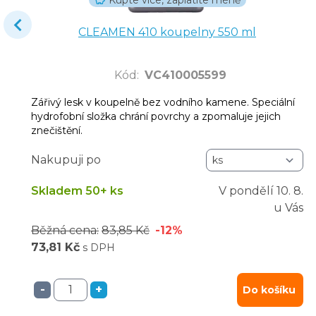
Kupte více, zaplatíte méně
CLEAMEN 410 koupelny 550 ml
Kód
:
VC410005599
Zářivý lesk v koupelně bez vodního kamene. Speciální
hydrofobní složka chrání povrchy a zpomaluje jejich
znečištění.
Nakupuji po
Skladem 50+ ks
V pondělí
10. 8.
u Vás
Běžná cena:
83,85 Kč
-12%
73,81 Kč
s DPH
-
+
Do košíku