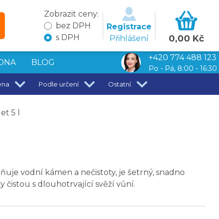
Zobrazit ceny:
bez DPH
Registrace
s DPH
0,00 Kč
Přihlášení
+420 774 488 123
DNA
BLOG
Po - Pá, 8:00 - 16:30
ena
Podle určení
Ostatní
et 5 l
aňuje vodní kámen a nečistoty, je šetrný, snadno
 čistou s dlouhotrvající svěží vůní.