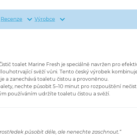
Recenze
Výrobce
Čistič toalet Marine Fresh je speciálně navržen pro efek
 dlouhotrvající svěží vůni. Tento český výrobek kombinu
uje a zanechává toaletu čistou a provoněnou.
oalety, nechte působit 5–10 minut pro rozpouštění nečis
ým používáním udržíte toaletu čistou a svěží.
prostředek působit déle, ale nenechte zaschnout.
“