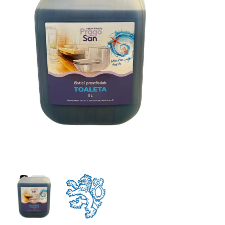
CLEAMEN 370 ECO WC čistič 5 l
LAVON WC čistič Aroma Flowers 5 l