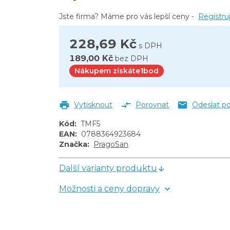
Jste firma? Máme pro vás lepší ceny -
Registru
228,69 Kč
s DPH
189,00 Kč
bez DPH
Nákupem získáte
1
bod
Vytisknout
Porovnat
Odeslat p
Kód
:
TMF5
EAN
:
0788364923684
Značka
:
PragoSan
Další varianty produktu
Možnosti a ceny dopravy