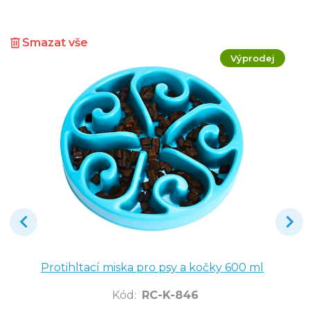
Smazat vše
Výprodej
Protihltací miska pro psy a kočky 600 ml
Kód
:
RC-K-846