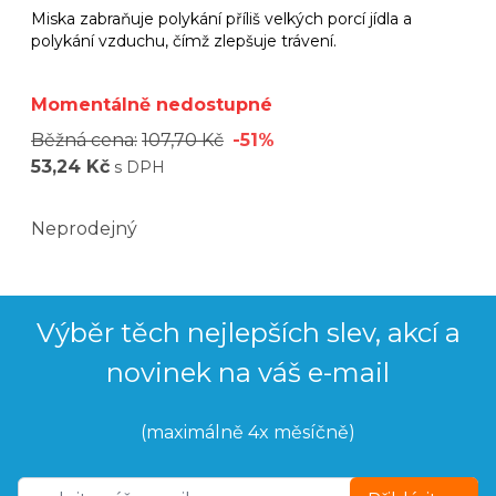
Miska zabraňuje polykání příliš velkých porcí jídla a
polykání vzduchu, čímž zlepšuje trávení.
Momentálně nedostupné
Běžná cena:
107,70 Kč
-51%
53,24 Kč
s DPH
Neprodejný
Výběr těch nejlepších slev, akcí a
novinek na váš e-mail
(maximálně 4x měsíčně)