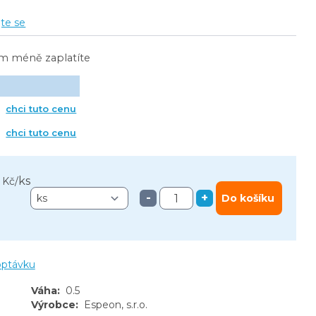
jte se
ím méně zaplatíte
chci tuto cenu
chci tuto cenu
ks
 Kč
/
-
+
Do košíku
optávku
Váha
:
0.5
Výrobce
:
Espeon, s.r.o.