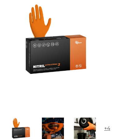
Rukavice jednorázové nepudrované NITRIL EXTRA ST
Rukavice jednorázové nitrilové nepudrované IDEAL S
+4