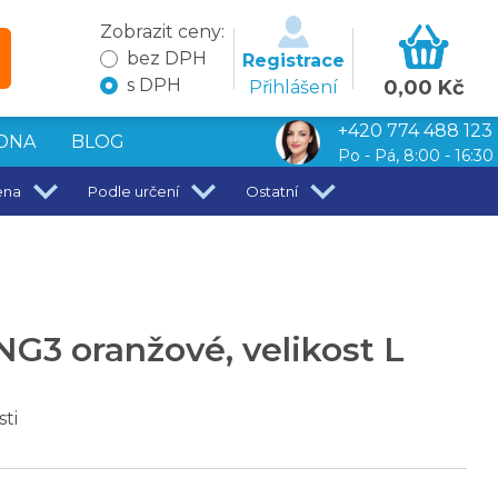
Zobrazit ceny:
bez DPH
Registrace
s DPH
0,00 Kč
Přihlášení
+420 774 488 123
DNA
BLOG
Po - Pá, 8:00 - 16:30
ena
Podle určení
Ostatní
3 oranžové, velikost L
sti