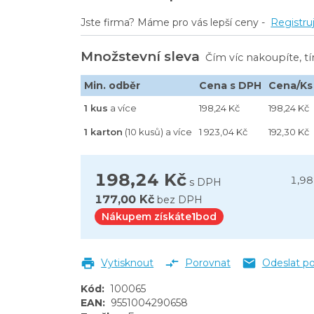
RONG3 oranžové, velikost XL
Jste firma? Máme pro vás lepší ceny -
Registru
, černé
Množstevní sleva
Čím víc nakoupíte, t
Min. odběr
Cena s DPH
Cena/Ks
1 kus
a více
198,24 Kč
198,24 Kč
1 karton
(10 kusů) a více
1 923,04 Kč
192,30 Kč
198,24 Kč
1,98
s DPH
177,00 Kč
bez DPH
Nákupem získáte
1
bod
Vytisknout
Porovnat
Odeslat p
Kód
:
100065
EAN
:
9551004290658