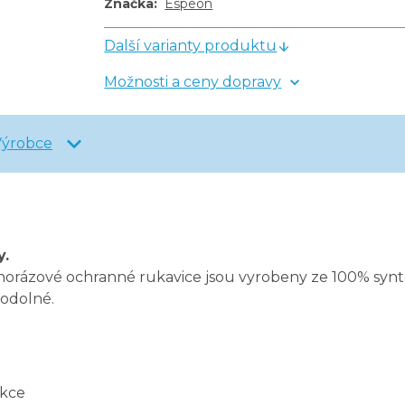
Značka
:
Espeon
Další varianty produktu
Možnosti a ceny dopravy
Výrobce
y.
norázové ochranné rukavice jsou vyrobeny ze 100% syntet
 odolné.
t
akce