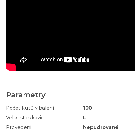
Parametry
Počet kusů v balení
100
Velikost rukavic
L
Provedení
Nepudrované