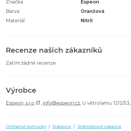
Značka
Espeon
Barva
Oranžová
Materiál
Nitril
Recenze našich zákazníků
Zatím žádné recenze
Výrobce
Espeon, s.r.o.
,
info@espeon.cz
, U větrolamu 1212/53,
Ochranné pomůcky
/
Rukavice
/
Jednorázové rukavice