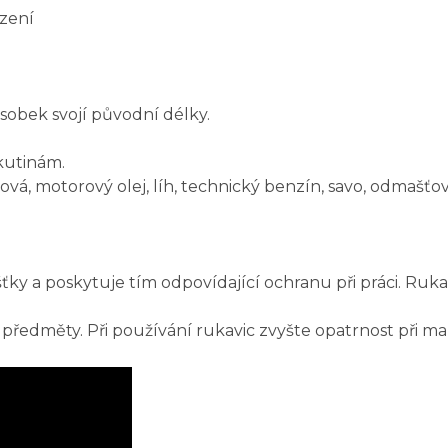
azení
sobek svojí původní délky.
ekutinám.
á, motorový olej, líh, technický benzín, savo, odmašťovač,
šťky a poskytuje tím odpovídající ochranu při práci. Ruka
ředměty. Při používání rukavic zvyšte opatrnost při ma