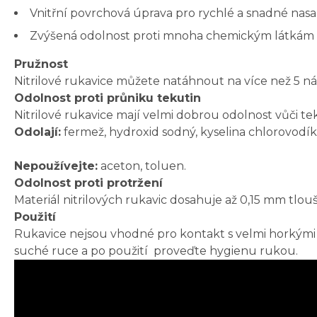
Vnitřní povrchová úprava pro rychlé a snadné nas
Zvýšená odolnost proti mnoha chemickým látkám
Pružnost
Nitrilové rukavice můžete natáhnout na více než 5 ná
Odolnost proti průniku tekutin
Nitrilové rukavice mají velmi dobrou odolnost vůči t
Odolají:
fermež, hydroxid sodný, kyselina chlorovodíkov
Nepoužívejte:
aceton, toluen.
Odolnost proti protržení
Materiál nitrilových rukavic dosahuje až 0,15 mm tlou
Použití
Rukavice nejsou vhodné pro kontakt s velmi horkými p
suché ruce a po použití proveďte hygienu rukou.