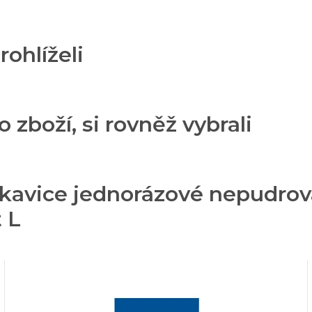
rohlíželi
o zboží, si rovněž vybrali
ukavice jednorázové nepudro
 L