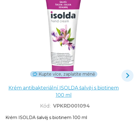
Kupte více, zaplatíte méně
Krém antibakteriální ISOLDA šalvěj s biotinem
100 ml
Kód
:
VPKRD001094
Krém ISOLDA šalvěj s biotinem 100 ml