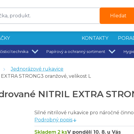
Hledat
ČKY
KONTAKTY
PORA
čisticí technika
Papírový a ochranný sortiment
Hygi
Jednorázové rukavice
e
 EXTRA STRONG3 oranžové, velikost L
drované NITRIL EXTRA STRONG
RT S, modré
M S, černé
Silné nitrilové rukavice pro náročné činno
 S, modré
Podrobný popis
RONG3 oranžové, velikost S
Skladem 2 ks
V pondělí
10. 8.
u Vás
TRONG3 oranžové, velikost M