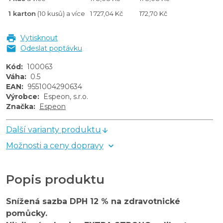
1 karton
(10 kusů) a více
1 727,04 Kč
172,70 Kč
Vytisknout
Odeslat poptávku
Kód
:
100063
Váha
:
0.5
EAN
:
9551004290634
Výrobce
:
Espeon, s.r.o.
Značka
:
Espeon
Další varianty produktu
Možnosti a ceny dopravy
Popis produktu
Snížená sazba DPH 12 % na zdravotnické
pomůcky.