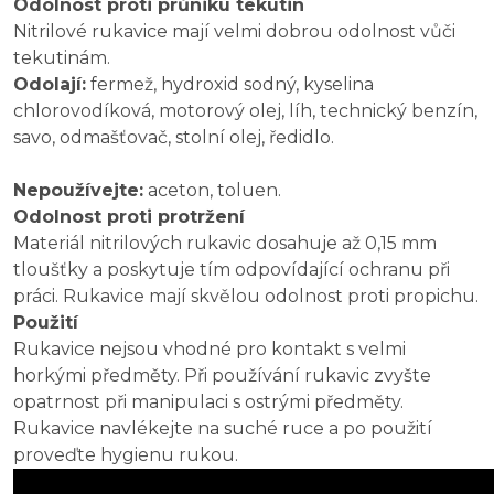
Odolnost proti průniku tekutin
Nitrilové rukavice mají velmi dobrou odolnost vůči
tekutinám.
Odolají:
fermež, hydroxid sodný, kyselina
chlorovodíková, motorový olej, líh, technický benzín,
savo, odmašťovač, stolní olej, ředidlo.
Nepoužívejte:
aceton, toluen.
Odolnost proti protržení
Materiál nitrilových rukavic dosahuje až 0,15 mm
tloušťky a poskytuje tím odpovídající ochranu při
práci. Rukavice mají skvělou odolnost proti propichu.
Použití
Rukavice nejsou vhodné pro kontakt s velmi
horkými předměty. Při používání rukavic zvyšte
opatrnost při manipulaci s ostrými předměty.
Rukavice navlékejte na suché ruce a po použití
proveďte hygienu rukou.