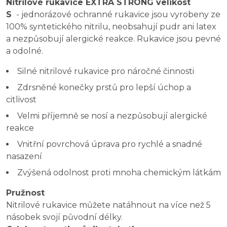
Nitrilové rukavice EXTRA STRONG velikost
S
- jednorázové ochranné rukavice jsou vyrobeny ze
100% syntetického nitrilu, neobsahují pudr ani latex
a nezpůsobují alergické reakce. Rukavice jsou pevné
a odolné.
Silné nitrilové rukavice pro náročné činnosti
Zdrsněné konečky prstů pro lepší úchop a
citlivost
Velmi příjemně se nosí a nezpůsobují alergické
reakce
Vnitřní povrchová úprava pro rychlé a snadné
nasazení
Zvýšená odolnost proti mnoha chemickým látkám
Pružnost
Nitrilové rukavice můžete natáhnout na více než 5
násobek svojí původní délky.