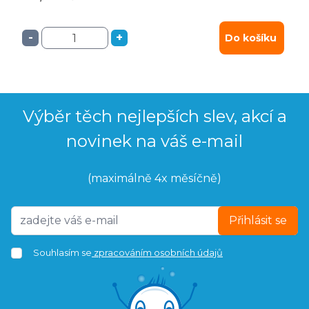
-
+
Do košíku
Výběr těch nejlepších slev, akcí a
novinek na váš e-mail
(maximálně 4x měsíčně)
Přihlásit se
Souhlasím se
zpracováním osobních údajů