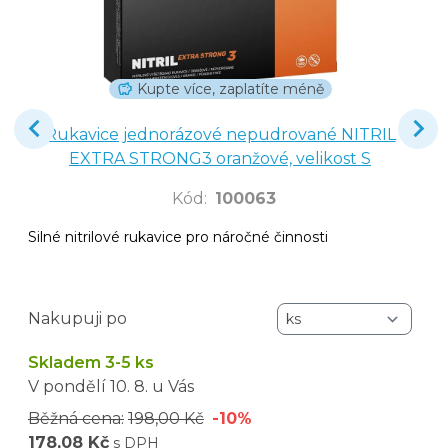
Kupte více, zaplatíte méně
Rukavice jednorázové nepudrované NITRIL
EXTRA STRONG3 oranžové, velikost S
Kód
:
100063
Silné nitrilové rukavice pro náročné činnosti
Nakupuji po
Skladem 3-5 ks
V pondělí
10. 8.
u Vás
Běžná cena:
198,00 Kč
-10%
178,08 Kč
s DPH