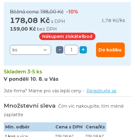
Běžná cena:
198,00 Kč
-10%
178,08 Kč
ks
1,78 Kč
/
s DPH
159,00 Kč
bez DPH
Nákupem získáte
1
bod
-
+
Do košíku
Skladem 3-5 ks
V pondělí
10. 8.
u Vás
Jste firma? Máme pro vás lepší ceny -
Registrujte se
Množstevní sleva
Čím víc nakoupíte, tím méně
zaplatíte
Min. odběr
Cena s DPH
Cena/Ks
1 kus
a více
178,08 Kč
178,08 Kč