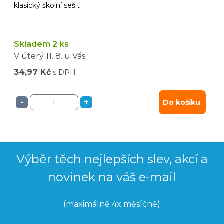
klasický školní sešit
Skladem 2 ks
V úterý
11. 8.
u Vás
34,97 Kč
s DPH
-
+
Do košíku
Výběr těch nejlepších slev, akcí a
novinek na váš e-mail
(maximálně 4x měsíčně)