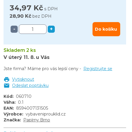
34,97 Kč
s DPH
28,90 Kč
bez DPH
-
+
Do košíku
Skladem 2 ks
V úterý
11. 8.
u Vás
Jste firma? Máme pro vás lepší ceny -
Registrujte se
Vytisknout
Odeslat poptávku
Kód
:
060710
Váha
:
0.1
EAN
:
8594007131505
Výrobce
:
vybaveniprouklid.cz
Značka
:
Papírny Brno