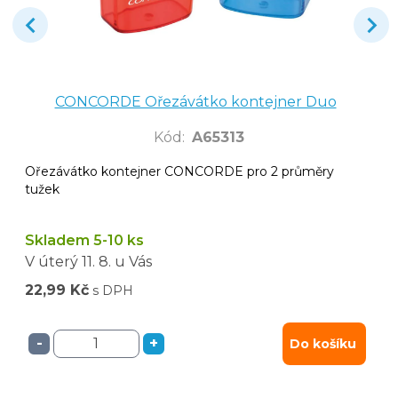
CONCORDE Ořezávátko kontejner Duo
Kód
:
A65313
Ořezávátko kontejner CONCORDE pro 2 průměry
tužek
Skladem 5-10 ks
V úterý
11. 8.
u Vás
22,99 Kč
s DPH
-
+
Do košíku