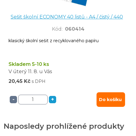
Sešit školní ECONOMY 40 listů - A4 / čistý / 440
Kód
:
060414
klasický školní sešit z recyklovaného papíru
Skladem 5-10 ks
V úterý
11. 8.
u Vás
20,45 Kč
s DPH
-
+
Do košíku
Naposledy prohlížené produkty