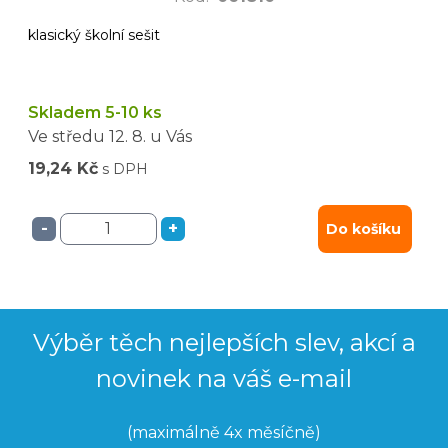
klasický školní sešit
Skladem 5-10 ks
Ve středu
12. 8.
u Vás
19,24 Kč
s DPH
-
+
Do košíku
Výběr těch nejlepších slev, akcí a
novinek na váš e-mail
(maximálně 4x měsíčně)