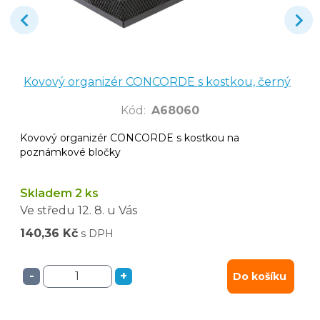
Kovový organizér CONCORDE s kostkou, černý
Kód
:
A68060
Kovový organizér CONCORDE s kostkou na
poznámkové bločky
Skladem 2 ks
Ve středu
12. 8.
u Vás
140,36 Kč
s DPH
-
+
Do košíku