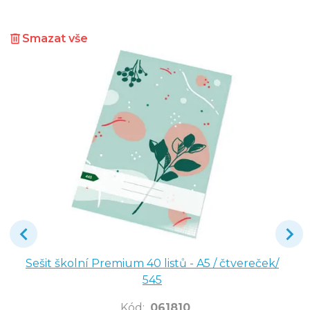
Smazat vše
Sešit školní Premium 40 listů - A5 / čtvereček/
545
Kód
:
061810