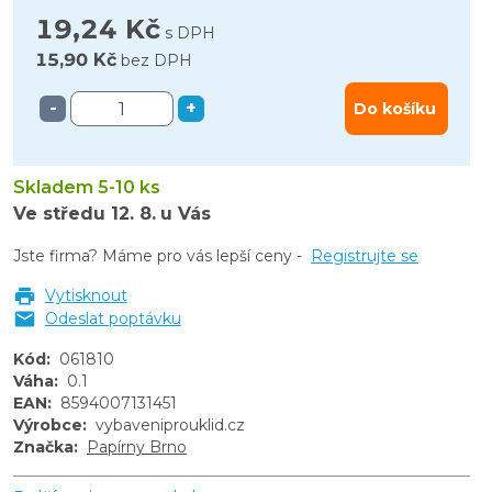
19,24 Kč
s DPH
15,90 Kč
bez DPH
-
+
Do košíku
Skladem 5-10 ks
Ve středu
12. 8.
u Vás
Jste firma? Máme pro vás lepší ceny -
Registrujte se
Vytisknout
Odeslat poptávku
Kód
:
061810
Váha
:
0.1
EAN
:
8594007131451
Výrobce
:
vybaveniprouklid.cz
Značka
:
Papírny Brno