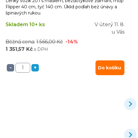
Lehký vozík 20 l s madlem, bezdotykové ždímání, mop
Flipper 40 cm, tyč 140 cm. Úklid podlah bez únavy a
špinavých rukou.
Skladem 10+ ks
V úterý
11. 8.
u Vás
Běžná cena:
1 566,00 Kč
-14%
1 351,57 Kč
s DPH
-
+
Do košíku