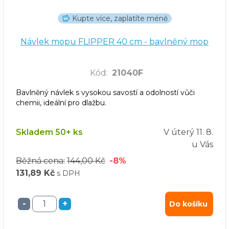
Kupte více, zaplatíte méně
Návlek mopu FLIPPER 40 cm - bavlněný mop
Kód
:
21040F
Bavlněný návlek s vysokou savostí a odolností vůči
chemii, ideální pro dlažbu.
Skladem 50+ ks
V úterý
11. 8.
u Vás
Běžná cena:
144,00 Kč
-8%
131,89 Kč
s DPH
-
+
Do košíku