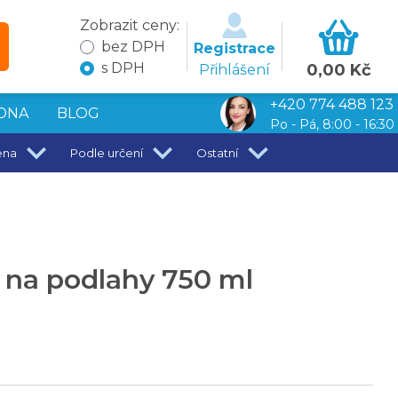
Zobrazit ceny:
bez DPH
Registrace
s DPH
0,00 Kč
Přihlášení
+420 774 488 123
DNA
BLOG
Po - Pá, 8:00 - 16:30
ena
Podle určení
Ostatní
 na podlahy 750 ml