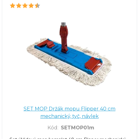
SET MOP Držák mopu Flipper 40 cm
mechanický, tyč, návlek
Kód
:
SETMOP01m