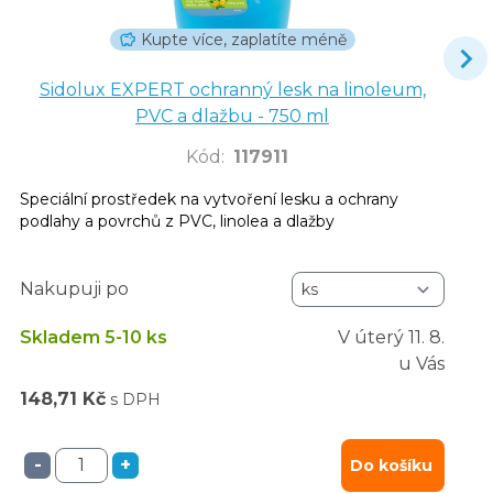
Kupte více, zaplatíte méně
Sidolux EXPERT ochranný lesk na linoleum,
PVC a dlažbu - 750 ml
Kód
:
117911
Speciální prostředek na vytvoření lesku a ochrany
podlahy a povrchů z PVC, linolea a dlažby
Nakupuji po
Skladem 5-10 ks
V úterý
11. 8.
u Vás
148,71 Kč
s DPH
-
+
Do košíku