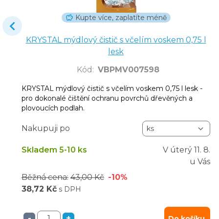
Kupte více, zaplatíte méně
KRYSTAL mýdlový čistič s včelím voskem 0,75 l
lesk
Kód
:
VBPMV007598
KRYSTAL mýdlový čistič s včelím voskem 0,75 l lesk -
pro dokonalé čištění ochranu povrchů dřevěných a
plovoucích podlah.
Nakupuji po
Skladem 5-10 ks
V úterý
11. 8.
u Vás
Běžná cena:
43,00 Kč
-10%
38,72 Kč
s DPH
-
+
Do košíku