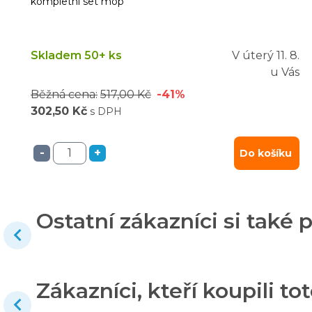
kompletní set mop
Skladem 50+ ks
V úterý
11. 8.
u Vás
Běžná cena:
517,00 Kč
-41%
302,50 Kč
s DPH
-
+
Do košíku
Ostatní zákazníci si také p
Zákazníci, kteří koupili tot