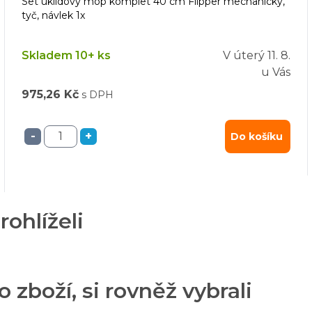
Set úklidový mop komplet 40 cm Flipper mechanický,
tyč, návlek 1x
Skladem 10+ ks
V úterý
11. 8.
u Vás
975,26 Kč
s DPH
-
+
Do košíku
rohlíželi
o zboží, si rovněž vybrali