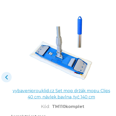
vybaveniprouklid.cz Set mop držák mopu Clips
40 cm, návlek bavlna, tyč 140 cm
Kód
:
TM110komplet