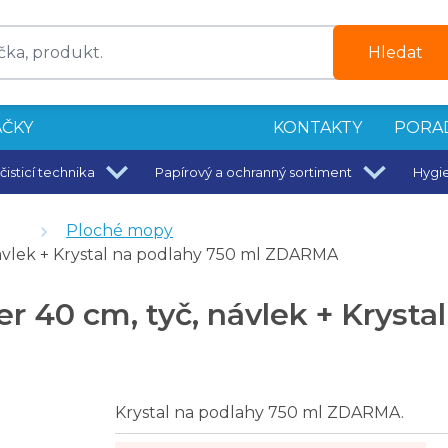
Hledat
ČKY
KONTAKTY
PORA
čisticí technika
Papírový a ochranný sortiment
Hygi
Ploché mopy
ažbu - 750 ml
ávlek + Krystal na podlahy 750 ml ZDARMA
 návlek bavlna, tyč 140 cm
 40 cm, tyč, návlek + Krystal
 návlek
em
Krystal na podlahy 750 ml ZDARMA.
 návlek