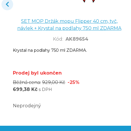
SET MOP Držák mopu Flipper 40 cm, tyč,
návlek + Krystal na podlahy 750 ml ZDARMA
Kód
:
AK89654
Krystal na podlahy 750 ml ZDARMA.
Prodej byl ukončen
Běžná cena:
929,00 Kč
-25%
699,38 Kč
s DPH
Neprodejný