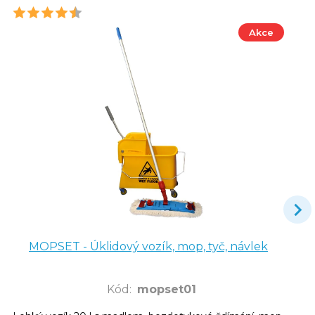
Akce
MOPSET - Úklidový vozík, mop, tyč, návlek
Kód
:
mopset01