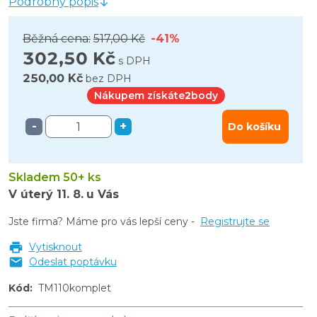
Podrobný popis
Běžná cena:
517,00 Kč
-41%
302,50 Kč
s DPH
250,00 Kč
bez DPH
Nákupem získáte
2
body
-
+
Do košíku
Skladem 50+ ks
V úterý
11. 8.
u Vás
Jste firma? Máme pro vás lepší ceny -
Registrujte se
Vytisknout
Odeslat poptávku
Kód
:
TM110komplet