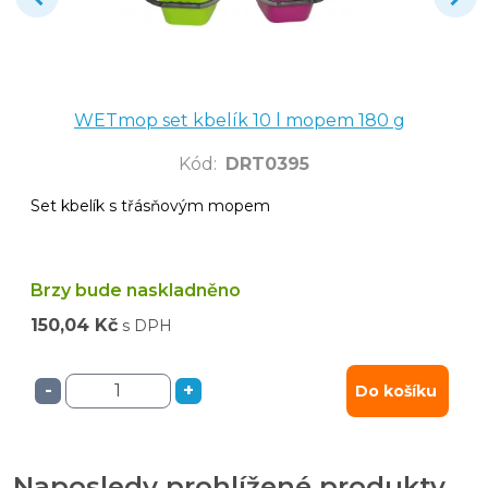
WETmop set kbelík 10 l mopem 180 g
Kód
:
DRT0395
Set kbelík s třásňovým mopem
Brzy bude naskladněno
150,04 Kč
s DPH
-
+
Do košíku
Naposledy prohlížené produkty