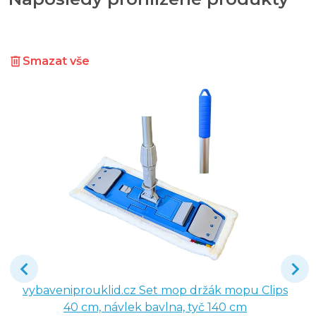
Smazat vše
vybaveniprouklid.cz Set mop držák mopu Clips
40 cm, návlek bavlna, tyč 140 cm