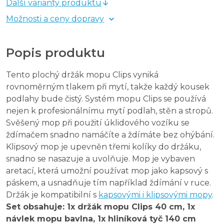
Další varianty produktu
Možnosti a ceny dopravy
Popis produktu
Tento plochý držák mopu Clips vyniká
rovnoměrným tlakem při mytí, takže každý kousek
podlahy bude čistý. Systém mopu Clips se používá
nejen k profesionálnímu mytí podlah, stěn a stropů.
Svěšený mop při použití úklidového vozíku se
ždímačem snadno namáčíte a ždímáte bez ohýbání.
Klipsový mop je upevněn třemi kolíky do držáku,
snadno se nasazuje a uvolňuje. Mop je vybaven
aretací, která umožní používat mop jako kapsový s
páskem, a usnadňuje tím například ždímání v ruce.
Držák je kompatibilní s
kapsovými i klipsovými mopy
.
Set obsahuje: 1x držák mopu Clips 40 cm, 1x
návlek mopu bavlna, 1x hliníková tyč 140 cm