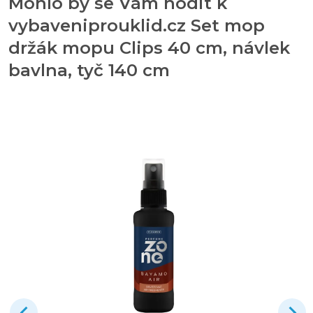
Mohlo by se Vám hodit k
vybaveniprouklid.cz Set mop
držák mopu Clips 40 cm, návlek
bavlna, tyč 140 cm