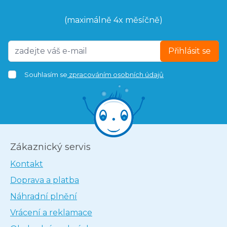
(maximálně 4x měsíčně)
Přihlásit se
Souhlasím se
zpracováním osobních údajů
Zákaznický servis
Kontakt
Doprava a platba
Náhradní plnění
Vrácení a reklamace