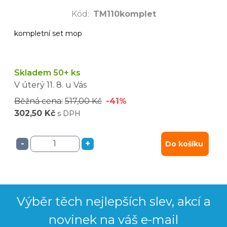
Kód
:
TM110komplet
kompletní set mop
Skladem 50+ ks
V úterý
11. 8.
u Vás
Běžná cena:
517,00 Kč
-41%
302,50 Kč
s DPH
-
+
Do košíku
Výběr těch nejlepších slev, akcí a
novinek na váš e-mail