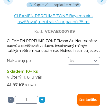
Kupte více, zaplatíte méně
CLEAMEN PERFUME ZONE Bayamo air -
osvěžovač, neutralizátor pachů 75 ml
Kód
:
VCFAB000799
CLEAMEN PERFUME ZONE Tivano Air. Neutralizátor
pachů a osvěžovač vzduchu inspirovaný mírným
italským větrem vanoucím nad klidnou hladinou jezer.
Elegantní a jemně svěží aroma, které okamžitě projasní
prostor a zanechá příjemnou, harmonickou atmosféru.
Nakupuji po
Skladem 10+ ks
V úterý
11. 8.
u Vás
41,87 Kč
s DPH
-
+
Do košíku