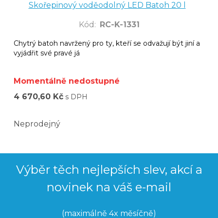
Skořepinový voděodolný LED Batoh 20 l
Kód
:
RC-K-1331
Chytrý batoh navržený pro ty, kteří se odvažují být jiní a
vyjádřit své pravé já
Momentálně nedostupné
4 670,60 Kč
s DPH
Neprodejný
Výběr těch nejlepších slev, akcí a
novinek na váš e-mail
(maximálně 4x měsíčně)