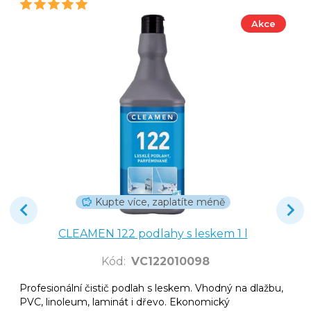
Akce
Kupte více, zaplatíte méně
CLEAMEN 122 podlahy s leskem 1 l
Kód
:
VC122010098
Profesionální čistič podlah s leskem. Vhodný na dlažbu,
PVC, linoleum, laminát i dřevo. Ekonomický