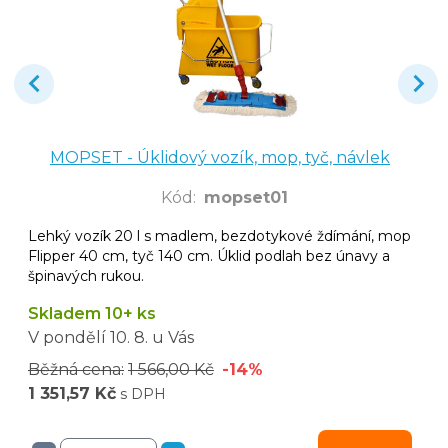
MOPSET - Úklidový vozík, mop, tyč, návlek
Kód
:
mopset01
Lehký vozík 20 l s madlem, bezdotykové ždímání, mop
Flipper 40 cm, tyč 140 cm. Úklid podlah bez únavy a
špinavých rukou.
Skladem 10+ ks
V pondělí
10. 8.
u Vás
Běžná cena:
1 566,00 Kč
-14%
1 351,57 Kč
s DPH