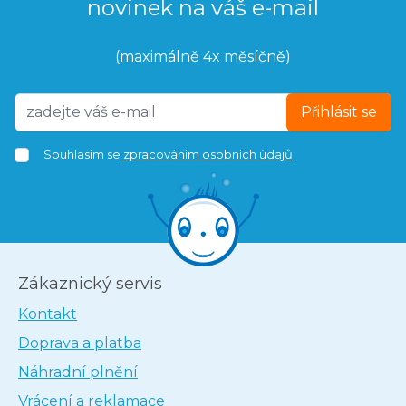
novinek na váš e-mail
(maximálně 4x měsíčně)
Přihlásit se
Souhlasím se
zpracováním osobních údajů
Zákaznický servis
Kontakt
Doprava a platba
Náhradní plnění
Vrácení a reklamace