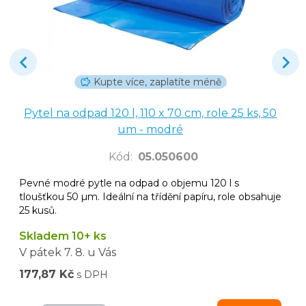
Kupte více, zaplatíte méně
Pytel na odpad 120 l, 110 x 70 cm, role 25 ks, 50
um - modré
Kód
:
05.050600
Pevné modré pytle na odpad o objemu 120 l s
tloušťkou 50 µm. Ideální na třídění papíru, role obsahuje
25 kusů.
Skladem 10+ ks
V pátek
7. 8.
u Vás
177,87 Kč
s DPH