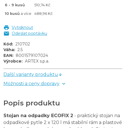
6 - 9 kusů
510,74 Kč
10 kusů
a více
488,96 Kč
Vytisknout
Odeslat poptávku
Kód
:
210702
Váha
:
2.5
EAN
:
8001579107024
Výrobce
:
ARTEX s.p.a.
Další varianty produktu
Možnosti a ceny dopravy
Popis produktu
Stojan na odpadky ECOFIX 2
- praktický stojan na
odpadkové pytle 2 x 120 l má stabilní rám a plastové