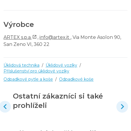
Výrobce
ARTEX s.p.a.
,
info@artex.it
, Via Monte Asolon 90,
San Zeno VI, 360 22
Úklidová technika
/
Úklidové vozíky
/
Příslušenství pro úklidové vozíky
Odpadkové pytle a koše
/
Odpadkové koše
Ostatní zákazníci si také
prohlíželi