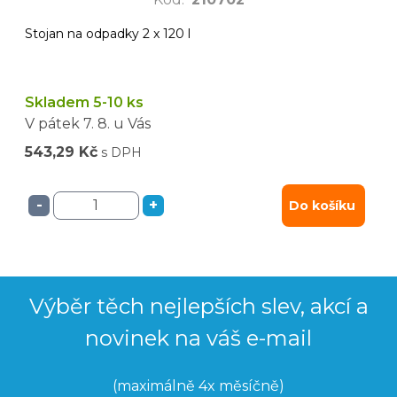
Stojan na odpadky 2 x 120 l
Skladem 5-10 ks
V pátek
7. 8.
u Vás
543,29 Kč
s DPH
-
+
Do košíku
Výběr těch nejlepších slev, akcí a
novinek na váš e-mail
(maximálně 4x měsíčně)