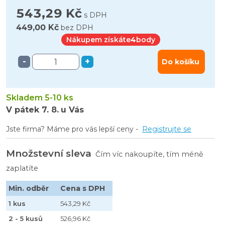
543,29 Kč
s DPH
449,00 Kč
bez DPH
Nákupem získáte
4
body
-
+
Do košíku
Skladem 5-10 ks
V pátek
7. 8.
u Vás
Jste firma? Máme pro vás lepší ceny -
Registrujte se
Množstevní sleva
Čím víc nakoupíte, tím méně
zaplatíte
Min. odběr
Cena s DPH
1 kus
543,29 Kč
2 - 5 kusů
526,96 Kč