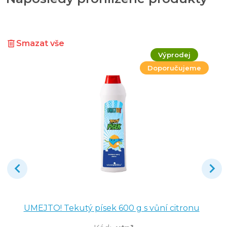
Smazat vše
Výprodej
Doporučujeme
UMEJTO! Tekutý písek 600 g s vůní citronu