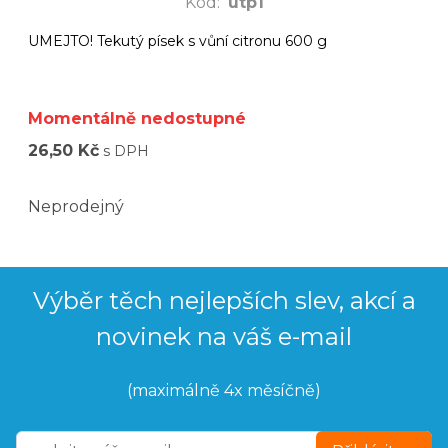
Kód
:
utp1
UMEJTO! Tekutý písek s vůní citronu 600 g
Momentálně nedostupné
26,50 Kč
s DPH
Neprodejný
Výběr těch nejlepších slev, akcí a
novinek na váš e-mail
(maximálně 4x měsíčně)