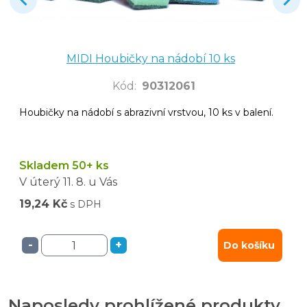
MIDI Houbičky na nádobí 10 ks
Kód
:
90312061
Houbičky na nádobí s abrazivní vrstvou, 10 ks v balení.
Skladem 50+ ks
V úterý
11. 8.
u Vás
19,24 Kč
s DPH
-
+
Do košíku
Naposledy prohlížené produkty