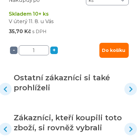
Nakupuji po
Skladem 10+ ks
V úterý
11. 8.
u Vás
35,70 Kč
s DPH
-
+
Do košíku
Ostatní zákazníci si také
prohlíželi
Zákazníci, kteří koupili toto
zboží, si rovněž vybrali