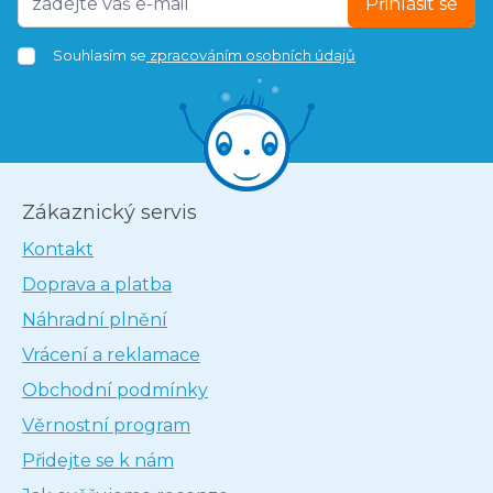
Přihlásit se
Souhlasím se
zpracováním osobních údajů
Zákaznický servis
Kontakt
Doprava a platba
Náhradní plnění
Vrácení a reklamace
Obchodní podmínky
Věrnostní program
Přidejte se k nám