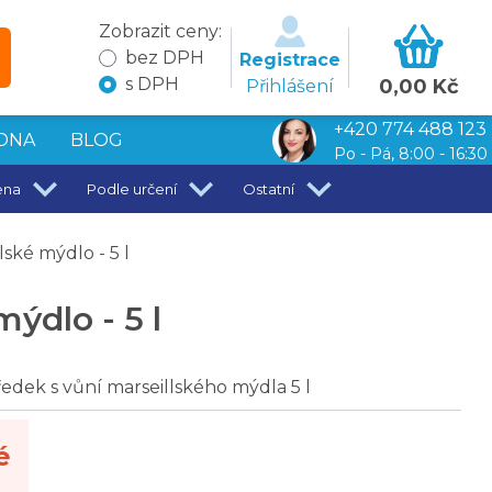
Zobrazit ceny:
bez DPH
Registrace
s DPH
0,00 Kč
Přihlášení
+420 774 488 123
DNA
BLOG
Po - Pá, 8:00 - 16:30
ena
Podle určení
Ostatní
ské mýdlo - 5 l
ýdlo - 5 l
dek s vůní marseillského mýdla 5 l
é