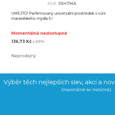
Kód
:
5847MA
UMEJTO! Parfemovaný univerzální prostředek s vůní
marseillského mýdla 5 l
Momentálně nedostupné
136,73 Kč
s DPH
Neprodejný
Výběr těch nejlepších slev, akcí a no
(maximálně 4x měsíčně)