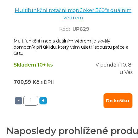
Multifunkční rotační mop Joker 360°s duálním
vědrem
Kód
:
UP629
Multifunkční mop s duálním vědrem je skvělý
pomocník při úklidu, který vám ušetří spoustu práce a
času.
Skladem 10+ ks
V pondělí
10. 8.
u Vás
700,59 Kč
s DPH
-
+
Do košíku
Naposledy prohlížené prod