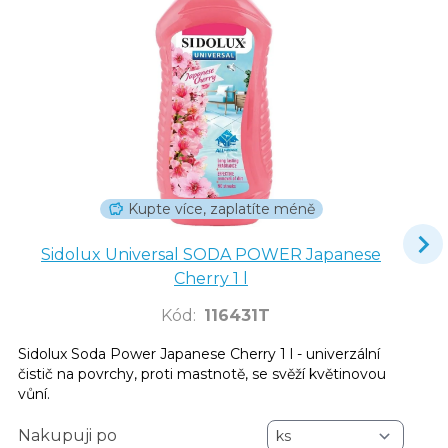
Kupte více, zaplatíte méně
Sidolux Universal SODA POWER Japanese
Cherry 1 l
Kód
:
116431T
Sidolux Soda Power Japanese Cherry 1 l - univerzální
čistič na povrchy, proti mastnotě, se svěží květinovou
vůní.
Nakupuji po