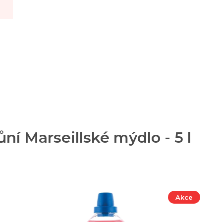
ní Marseillské mýdlo - 5 l
Akce