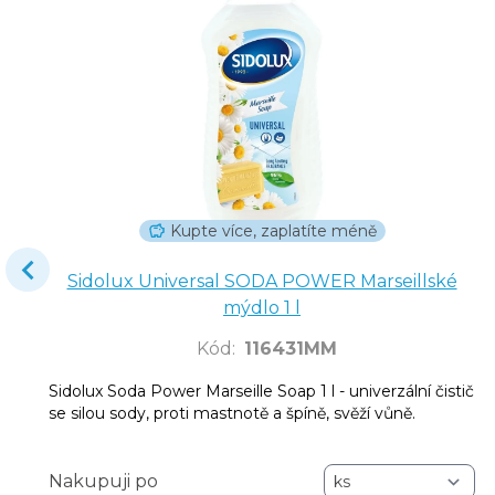
Kupte více, zaplatíte méně
Sidolux Universal SODA POWER Marseillské
mýdlo 1 l
Kód
:
116431MM
Sidolux Soda Power Marseille Soap 1 l - univerzální čistič
se silou sody, proti mastnotě a špíně, svěží vůně.
Nakupuji po