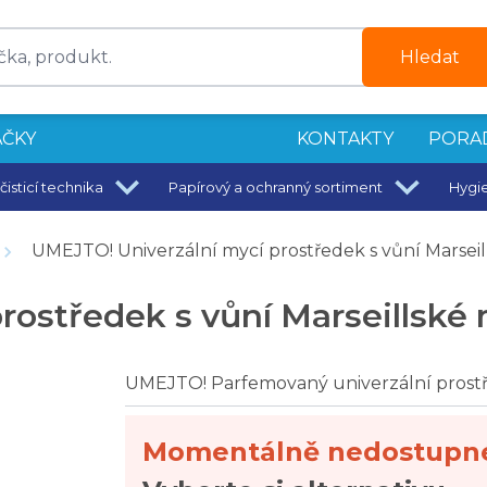
Hledat
ČKY
KONTAKTY
PORA
čisticí technika
Papírový a ochranný sortiment
Hygi
UMEJTO! Univerzální mycí prostředek s vůní Marseill
em
ostředek s vůní Marseillské m
ažbu - 750 ml
UMEJTO! Parfemovaný univerzální prostře
Momentálně nedostupn