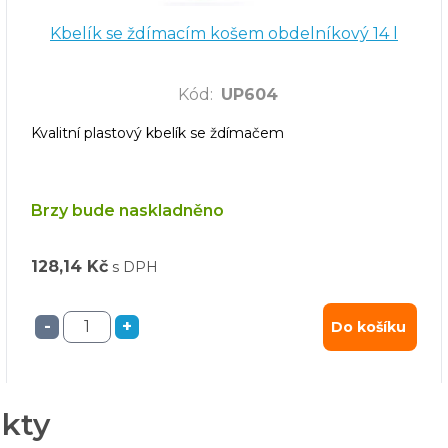
Kbelík se ždímacím košem obdelníkový 14 l
Kód
:
UP604
Kvalitní plastový kbelík se ždímačem
Brzy bude naskladněno
128,14 Kč
s DPH
-
+
Do košíku
ukty