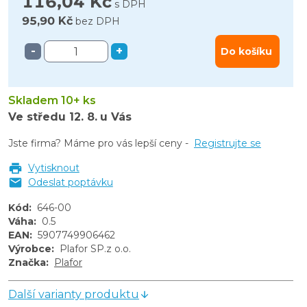
116,04 Kč
s DPH
95,90 Kč
bez DPH
-
+
Do košíku
Skladem 10+ ks
Ve středu
12. 8.
u Vás
Jste firma? Máme pro vás lepší ceny -
Registrujte se
Vytisknout
Odeslat poptávku
Kód
:
646-00
Váha
:
0.5
EAN
:
5907749906462
Výrobce
:
Plafor SP.z o.o.
Značka
:
Plafor
Další varianty produktu