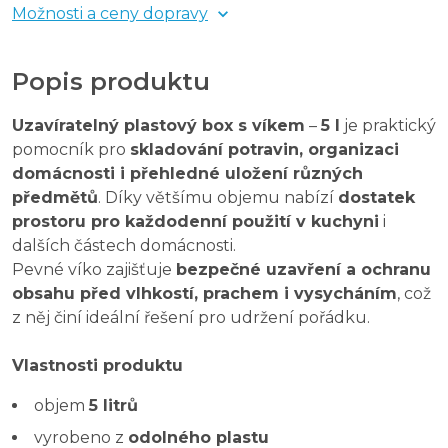
Možnosti a ceny dopravy
Popis produktu
Uzavíratelný plastový box s víkem
–
5 l
je praktický
pomocník pro
skladování potravin, organizaci
domácnosti i přehledné uložení různých
předmětů
. Díky většímu objemu nabízí
dostatek
prostoru pro každodenní použití v kuchyni
i
dalších částech domácnosti.
Pevné víko zajišťuje
bezpečné uzavření a ochranu
obsahu před vlhkostí, prachem i vysycháním
, což
z něj činí ideální řešení pro udržení pořádku.
Vlastnosti produktu
objem
5 litrů
vyrobeno z
odolného plastu