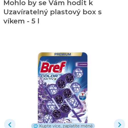
Mohlo by se Vám hodit k
Uzavíratelný plastový box s
víkem - 5 l
Kupte více, zaplatíte méně