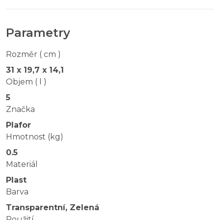
Parametry
Rozměr ( cm )
31 x 19,7 x 14,1
Objem ( l )
5
Značka
Plafor
Hmotnost (kg)
0.5
Materiál
Plast
Barva
Transparentní, Zelená
Použití