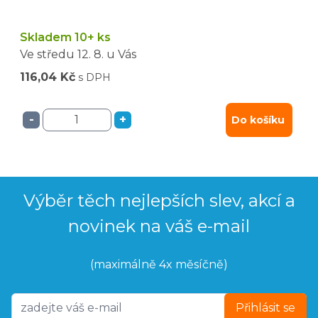
Skladem 10+ ks
Ve středu
12. 8.
u Vás
116,04 Kč
s DPH
-
+
Do košíku
Výběr těch nejlepších slev, akcí a
novinek na váš e-mail
(maximálně 4x měsíčně)
Přihlásit se