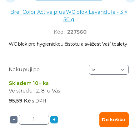
Bref Color Active plus WC blok Levandule - 3 ×
50 g
Kód
:
227560
WC blok pro hygienickou čistotu a svěžest Vaší toalety
Nakupuji po
Skladem 10+ ks
Ve středu
12. 8.
u Vás
95,59 Kč
s DPH
-
+
Do košíku