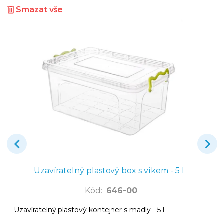
Smazat vše
Uzavíratelný plastový box s víkem - 5 l
Kód
:
646-00
Uzavíratelný plastový kontejner s madly - 5 l