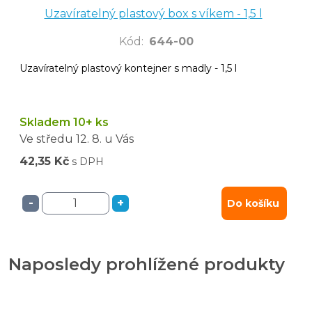
Uzavíratelný plastový box s víkem - 1,5 l
Kód
:
644-00
Uzavíratelný plastový kontejner s madly - 1,5 l
Skladem 10+ ks
Ve středu
12. 8.
u Vás
42,35 Kč
s DPH
-
+
Do košíku
Naposledy prohlížené produkty