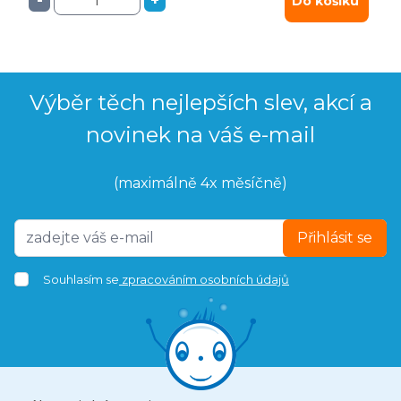
-
+
Do košíku
Výběr těch nejlepších slev, akcí a
novinek na váš e-mail
(maximálně 4x měsíčně)
Přihlásit se
Souhlasím se
zpracováním osobních údajů