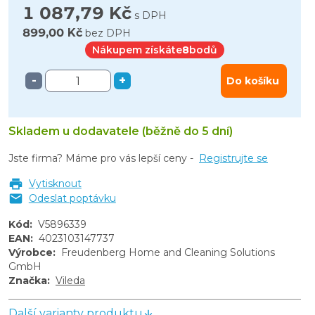
1 087,79 Kč
s DPH
899,00 Kč
bez DPH
Nákupem získáte
8
bodů
-
+
Do košíku
Skladem u dodavatele (běžně do 5 dní)
Jste firma? Máme pro vás lepší ceny -
Registrujte se
Vytisknout
Odeslat poptávku
Kód
:
V5896339
EAN
:
4023103147737
Výrobce
:
Freudenberg Home and Cleaning Solutions
GmbH
Značka
:
Vileda
Další varianty produktu