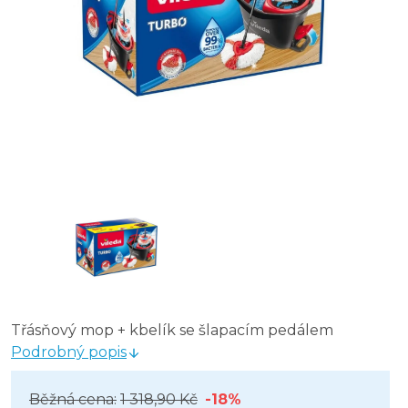
Třásňový mop + kbelík se šlapacím pedálem
Podrobný popis
Běžná cena:
1 318,90 Kč
-18%