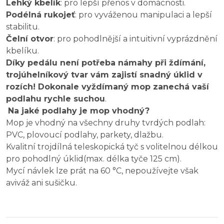
Lehký kbelík
: pro lepší přenos v domácnosti.
Podélná rukojeť
: pro vyváženou manipulaci a lepší
stabilitu.
Čelní otvor
: pro pohodlnější a intuitivní vyprázdnění
kbelíku.
Díky pedálu není potřeba námahy při ždímání,
trojúhelníkový tvar vám zajistí snadný úklid v
rozích! Dokonale vyždímaný mop zanechá vaší
podlahu rychle suchou
.
Na jaké podlahy je mop vhodný?
Mop je vhodný na všechny druhy tvrdých podlah:
PVC, plovoucí podlahy, parkety, dlažbu.
Kvalitní trojdílná teleskopická tyč s volitelnou délkou
pro pohodlný úklid(max. délka tyče 125 cm).
Mycí návlek lze prát na 60 °C, nepoužívejte však
aviváž ani sušičku.