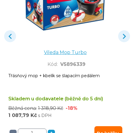
Vileda Mop Turbo
Kód
:
V5896339
Třásňový mop + kbelík se šlapacím pedálem
Skladem u dodavatele (běžně do 5 dní)
Běžná cena:
1 318,90 Kč
-18%
1 087,79 Kč
s DPH