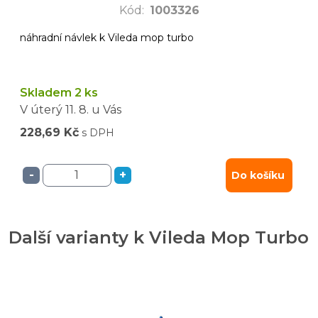
Kód
:
1003326
náhradní návlek k Vileda mop turbo
Skladem 2 ks
V úterý
11. 8.
u Vás
228,69 Kč
s DPH
-
+
Do košíku
Další varianty k Vileda Mop Turbo