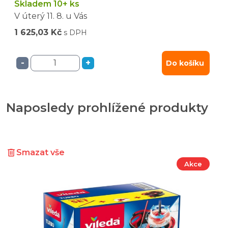
Skladem 10+ ks
V úterý
11. 8.
u Vás
1 625,03 Kč
s DPH
-
+
Do košíku
Naposledy prohlížené produkty
Smazat vše
Akce