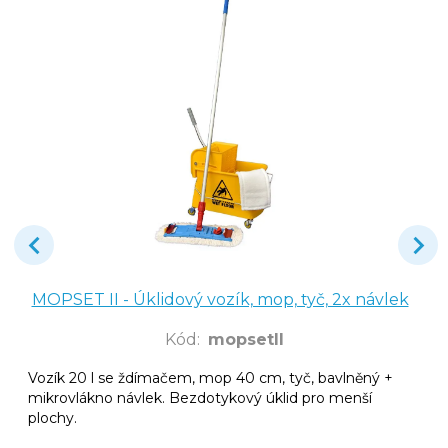
MOPSET II - Úklidový vozík, mop, tyč, 2x návlek
Kód
:
mopsetII
Vozík 20 l se ždímačem, mop 40 cm, tyč, bavlněný +
mikrovlákno návlek. Bezdotykový úklid pro menší
plochy.