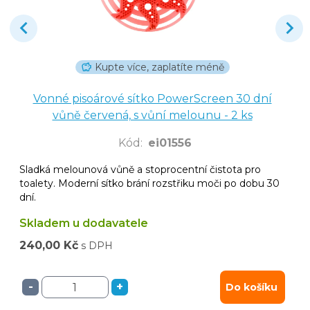
Kupte více, zaplatíte méně
Vonné pisoárové sítko PowerScreen 30 dní
vůně červená, s vůní melounu - 2 ks
Kód
:
ei01556
Sladká melounová vůně a stoprocentní čistota pro
toalety. Moderní sítko brání rozstřiku moči po dobu 30
dní.
Skladem u dodavatele
240,00 Kč
s DPH
-
+
Do košíku