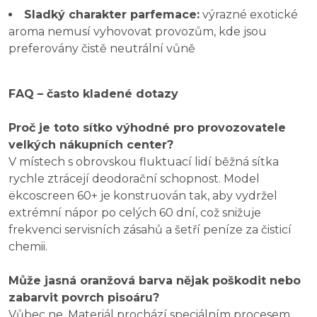
Sladký charakter parfemace:
výrazné exotické
aroma nemusí vyhovovat provozům, kde jsou
preferovány čistě neutrální vůně
FAQ – často kladené dotazy
Proč je toto sítko výhodné pro provozovatele
velkých nákupních center?
V místech s obrovskou fluktuací lidí běžná sítka
rychle ztrácejí deodorační schopnost. Model
ëkcoscreen 60+ je konstruován tak, aby vydržel
extrémní nápor po celých 60 dní, což snižuje
frekvenci servisních zásahů a šetří peníze za čisticí
chemii.
Může jasná oranžová barva nějak poškodit nebo
zabarvit povrch pisoáru?
Vůbec ne. Materiál prochází speciálním procesem,