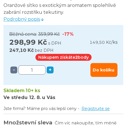
Oranžové sítko s exotickým aromatem spolehlivě
zabrání rozstřiku tekutiny.
Podrobný popis
Běžná cena:
359,99 Kč
-17%
298,99 Kč
ks
149,50 Kč
/
s DPH
247,10 Kč
bez DPH
Nákupem získáte
2
body
-
+
Do košíku
Skladem 10+ ks
Ve středu
12. 8.
u Vás
Jste firma? Máme pro vás lepší ceny -
Registrujte se
Množstevní sleva
Čím víc nakoupíte, tím méně