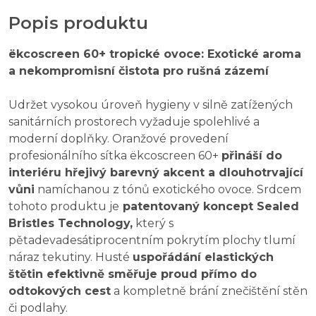
Popis produktu
ëkcoscreen 60+ tropické ovoce: Exotické aroma
a nekompromisní čistota pro rušná zázemí
Udržet vysokou úroveň hygieny v silně zatížených
sanitárních prostorech vyžaduje spolehlivé a
moderní doplňky. Oranžové provedení
profesionálního sítka ëkcoscreen 60+
přináší do
interiéru hřejivý barevný akcent a dlouhotrvající
vůni
namíchanou z tónů exotického ovoce. Srdcem
tohoto produktu je
patentovaný koncept Sealed
Bristles Technology,
který s
pětadevadesátiprocentním pokrytím plochy tlumí
náraz tekutiny. Husté
uspořádání elastických
štětin efektivně směřuje proud přímo do
odtokových cest
a kompletně brání znečištění stěn
či podlahy.