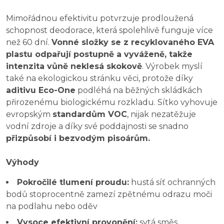
Mimořádnou efektivitu potvrzuje prodloužená
schopnost deodorace, která spolehlivě funguje více
než 60 dní.
Vonné složky se z recyklovaného EVA
plastu odpařují postupně a vyváženě, takže
intenzita vůně neklesá skokově
. Výrobek myslí
také na ekologickou stránku věci, protože díky
aditivu Eco-One
podléhá na běžných skládkách
přirozenému biologickému rozkladu. Sítko vyhovuje
evropským
standardům VOC
, nijak nezatěžuje
vodní zdroje a díky své poddajnosti se snadno
přizpůsobí i bezvodým pisoárům.
Výhody
Pokročilé tlumení proudu:
hustá síť ochranných
bodů stoprocentně zamezí zpětnému odrazu moči
na podlahu nebo oděv
Vysoce efektivní provonění:
sytá směs