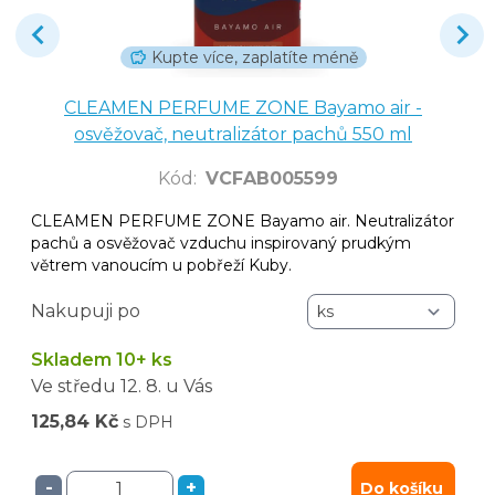
Kupte více, zaplatíte méně
CLEAMEN PERFUME ZONE Bayamo air -
osvěžovač, neutralizátor pachů 550 ml
Kód
:
VCFAB005599
CLEAMEN PERFUME ZONE Bayamo air. Neutralizátor
pachů a osvěžovač vzduchu inspirovaný prudkým
větrem vanoucím u pobřeží Kuby.
Nakupuji po
Skladem 10+ ks
Ve středu
12. 8.
u Vás
125,84 Kč
s DPH
-
+
Do košíku