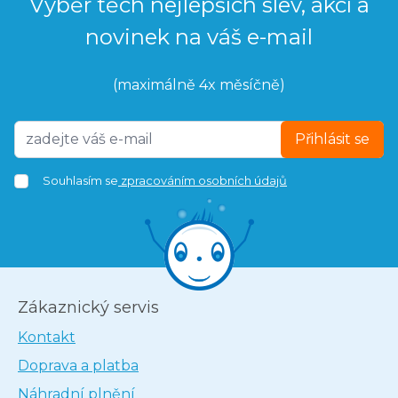
Výběr těch nejlepších slev, akcí a
novinek na váš e-mail
(maximálně 4x měsíčně)
Přihlásit se
Souhlasím se
zpracováním osobních údajů
Zákaznický servis
Kontakt
Doprava a platba
Náhradní plnění