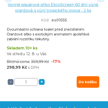
Vonné pisoárové sítko EkcoScreen 60 dní vůně
oranžová, s vůní tropického ovoce - 2 ks
Kód
:
es01555
Dvouměsíční ochrana toalet před znečištěním.
Oranžové sítko s exotickým aromatem spolehlivě
zabrání rozstřiku tekutiny.
Skladem 10+ ks
Ve středu
12. 8.
u Vás
Běžná cena:
359,99 Kč
-17%
298,99 Kč
s DPH
-
+
Do košíku