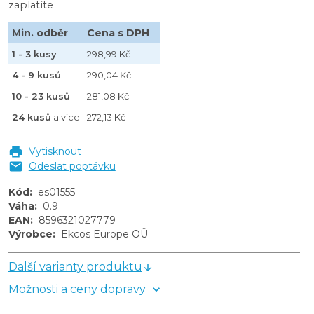
zaplatíte
Min. odběr
Cena s DPH
1 - 3 kusy
298,99 Kč
4 - 9 kusů
290,04 Kč
10 - 23 kusů
281,08 Kč
24 kusů
a více
272,13 Kč
Vytisknout
Odeslat poptávku
Kód
:
es01555
Váha
:
0.9
EAN
:
8596321027779
Výrobce
:
Ekcos Europe OÜ
Další varianty produktu
Možnosti a ceny dopravy